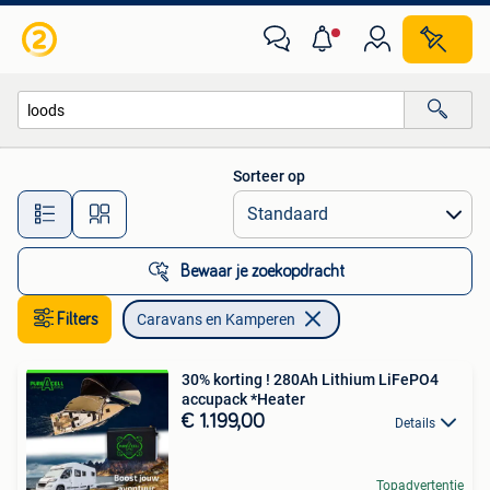
Caravans en Kamperen
Sorteer op
Alle afstanden…
Bewaar je zoekopdracht
Filters
Caravans en Kamperen
30% korting ! 280Ah Lithium LiFePO4
accupack *Heater
€ 1.199,00
Details
Topadvertentie