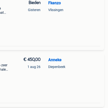
Bieden
Fkenzo
a
Gisteren
Vlissingen
aat
€ 450,00
Anneke
 zeer
1 aug 26
Diepenbeek
 halen