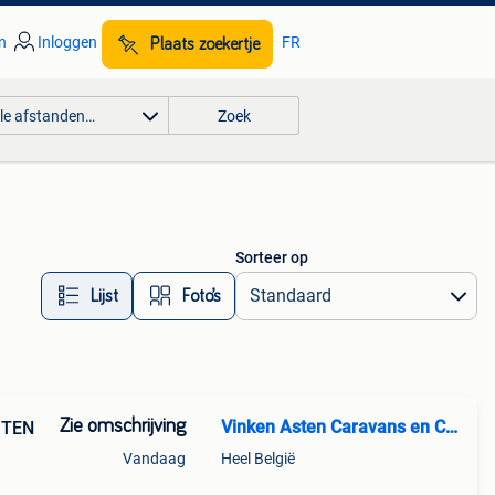
n
Inloggen
FR
Plaats zoekertje
lle afstanden…
Zoek
Sorteer op
Lijst
Foto’s
Zie omschrijving
Vinken Asten Caravans en Campers
STEN
Vandaag
Heel België