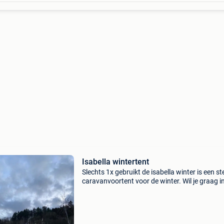
Isabella wintertent
Slechts 1x gebruikt de isabella winter is een st
caravanvoortent voor de winter. Wil je graag i
winter op vakantie, maar heb je niet de grote
voortent nodig? De isabella winter staat snel 