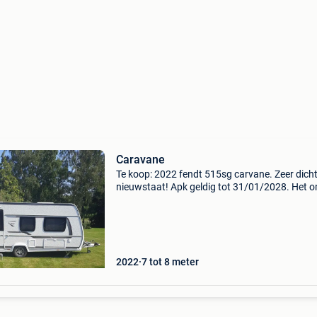
Caravane
Te koop: 2022 fendt 515sg carvane. Zeer dicht 
nieuwstaat! Apk geldig tot 31/01/2028. Het o
- isabella ventura pacific luifel - mover truma sx
aansluiting + extra stopcontact linksvoor. -
2022
7 tot 8 meter