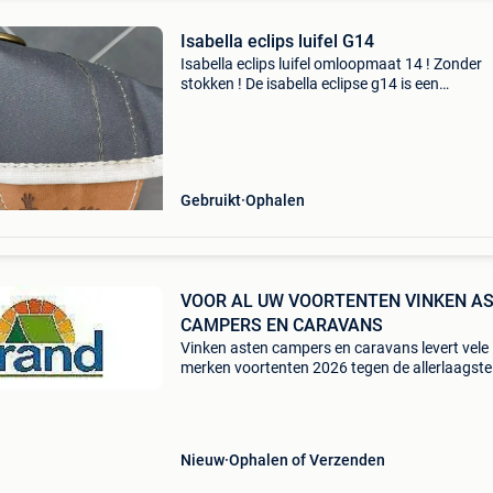
Isabella eclips luifel G14
Isabella eclips luifel omloopmaat 14 ! Zonder
stokken ! De isabella eclipse g14 is een
multifunctionele zonneluifel die zowel aan de
voortent als direct aan de caravan bevestigd 
worden. De eclipse
Gebruikt
Ophalen
VOOR AL UW VOORTENTEN VINKEN A
CAMPERS EN CARAVANS
Vinken asten campers en caravans levert vele
merken voortenten 2026 tegen de allerlaagste
prijzen!! Bezoek onze website brand-dorema-
isabella-dometic-unico-ventura-walker al onze
actieprijzen kunt
Nieuw
Ophalen of Verzenden