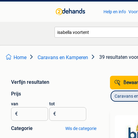
Help en info
Voor
39 resultaten
voor
Home
Caravans en Kamperen
Verfijn resultaten
Bewaar
Prijs
Caravans e
van
tot
€
€
Categorie
Wis de categorie