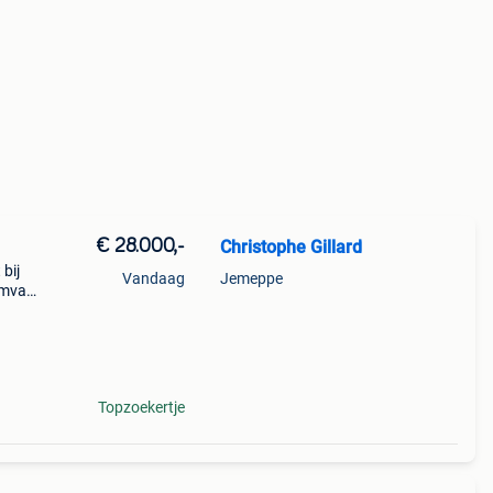
€ 28.000,-
Christophe Gillard
bij
Vandaag
Jemeppe
mvat:
 - tv-
Topzoekertje