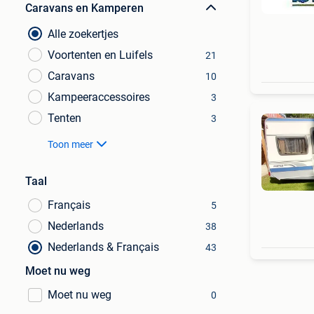
Caravans en Kamperen
Alle zoekertjes
Voortenten en Luifels
21
Caravans
10
Kampeeraccessoires
3
Tenten
3
Toon meer
Taal
Français
5
Nederlands
38
Nederlands & Français
43
Moet nu weg
Moet nu weg
0