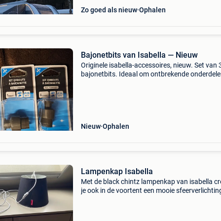
Zo goed als nieuw
Ophalen
Bajonetbits van Isabella — Nieuw
Originele isabella-accessoires, nieuw. Set van 
bajonetbits. Ideaal om ontbrekende onderdele
vervangen of een isabella-luifel compleet te m
📍 Afhalen in waremme 💬 verzending mogelij
Nieuw
Ophalen
Lampenkap Isabella
Met de black chintz lampenkap van isabella cr
je ook in de voortent een mooie sfeerverlichtin
is een elegante en moderne lampenkap. Lang
snoer voor stopcontact met schakelaar. Kleur
buitenk