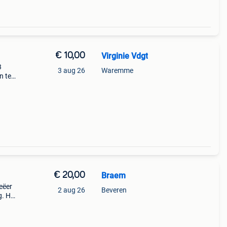
€ 10,00
Virginie Vdgt
3
3 aug 26
Waremme
n te
aken.
k
€ 20,00
Braem
eëer
2 aug 26
Beveren
g. Het
e