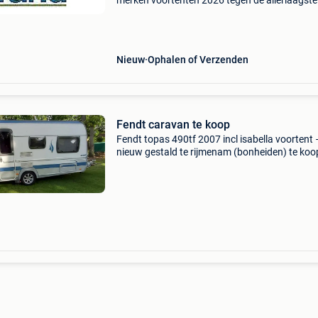
merken voortenten 2026 tegen de allerlaagste
prijzen!! Bezoek onze website brand-dorema-
isabella-dometic-unico-ventura-walker al onze
actieprijzen kunt
Nieuw
Ophalen of Verzenden
Fendt caravan te koop
Fendt topas 490tf 2007 incl isabella voortent 
nieuw gestald te rijmenam (bonheiden) te koo
wegens aankoop camper fendt topas 490 tf –
2007– duitse luxe caravan halfautomatische
mover reich move