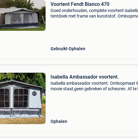
Voortent Fendt Bianco 470
Goed onderhouden, complete voortent isabell
tentdoek met frame van kunststof. Omloopm
925 cm. Diepte: 240 cm draagtas ook erbij.
Gebruikt
Ophalen
Isabella Ambassador voortent.
Isabella ambassador voortent. Omloopmaat 6
mooie staat,geen gebreken of scheuren. Af te
in diepenbeek.
Ophalen