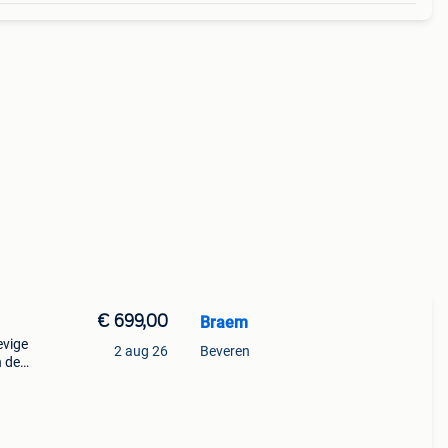
€ 699,00
Braem
evige
2 aug 26
Beveren
n de
opg