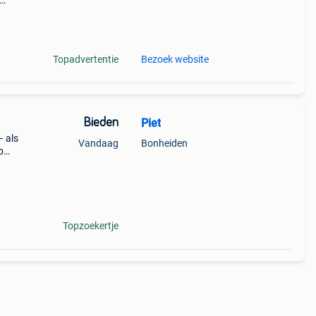
dwt-
Topadvertentie
Bezoek website
Bieden
Piet
– als
Vandaag
Bonheiden
p
Topzoekertje