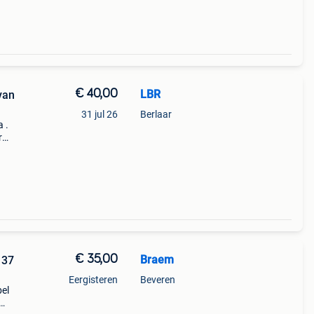
€ 40,00
LBR
van
31 jul 26
Berlaar
 .
r
€ 35,00
Braem
 37
Eergisteren
Beveren
bel