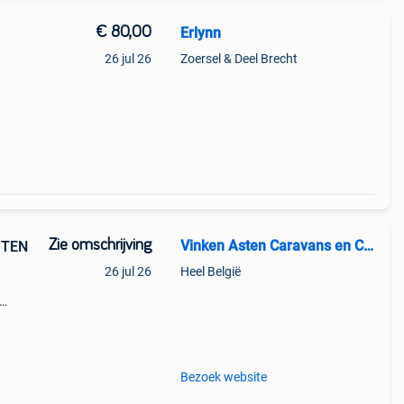
€ 80,00
Erlynn
26 jul 26
Zoersel & Deel Brecht
kan
Zie omschrijving
Vinken Asten Caravans en Campers
STEN
26 jul 26
Heel België
dwt-
Bezoek website