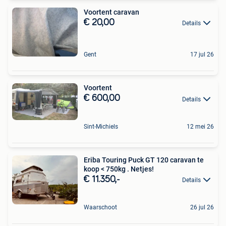
Voortent caravan
€ 20,00
Details
Gent
17 jul 26
Voortent
€ 600,00
Details
Sint-Michiels
12 mei 26
Eriba Touring Puck GT 120 caravan te
koop < 750kg . Netjes!
€ 11.350,-
Details
Waarschoot
26 jul 26