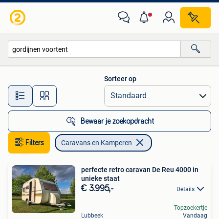
Caravans en Kamperen
Sorteer op
Alle afstanden…
Bewaar je zoekopdracht
Filters
Caravans en Kamperen
perfecte retro caravan De Reu 4000 in
unieke staat
€ 3.995,-
Details
Topzoekertje
Lubbeek
Vandaag