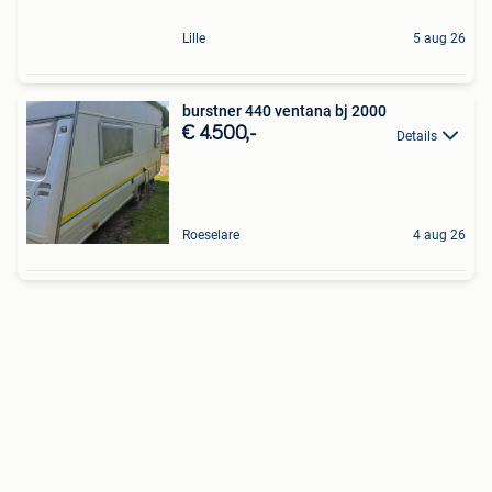
Lille
5 aug 26
burstner 440 ventana bj 2000
€ 4.500,-
Details
Roeselare
4 aug 26