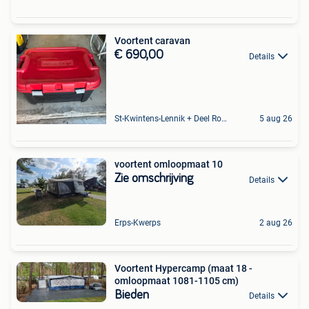
Voortent caravan
€ 690,00
Details
St-Kwintens-Lennik + Deel Roosdaal
5 aug 26
voortent omloopmaat 10
Zie omschrijving
Details
Erps-Kwerps
2 aug 26
Voortent Hypercamp (maat 18 -
omloopmaat 1081-1105 cm)
Bieden
Details