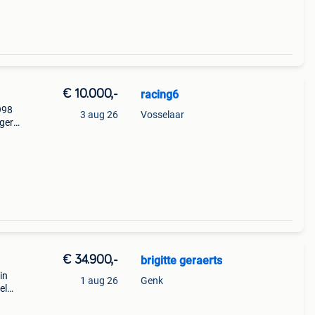
€ 10.000,-
racing6
998
3 aug 26
Vosselaar
gers
p
€ 34.900,-
brigitte geraerts
in
1 aug 26
Genk
el
grote
n or