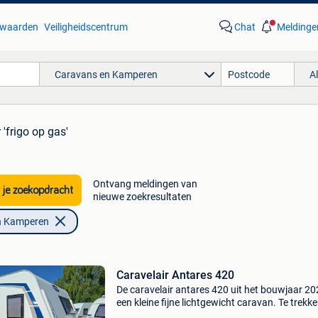
waarden
Veiligheidscentrum
Chat
Meldinge
Caravans en Kamperen
A
 'frigo op gas'
Ontvang meldingen van
 je zoekopdracht
nieuwe zoekresultaten
n Kamperen
Caravelair Antares 420
De caravelair antares 420 uit het bouwjaar 20
een kleine fijne lichtgewicht caravan. Te trekk
met de meeste wagens en ideaal voor elektris