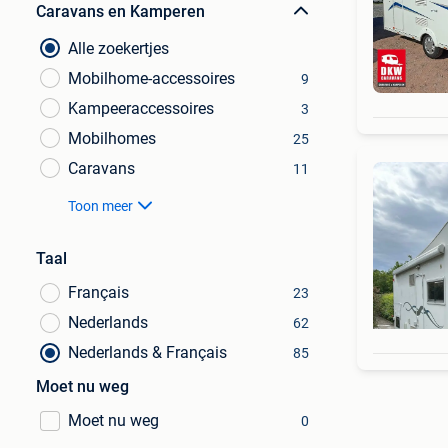
Caravans en Kamperen
Alle zoekertjes
Mobilhome-accessoires
9
Kampeeraccessoires
3
Mobilhomes
25
Caravans
11
Toon meer
Taal
Français
23
Nederlands
62
Nederlands & Français
85
Moet nu weg
Moet nu weg
0