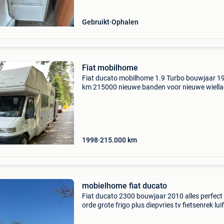
Gebruikt
Ophalen
Fiat mobilhome
Fiat ducato mobilhome 1.9 Turbo bouwjaar 1
km 215000 nieuwe banden voor nieuwe wiella
achter nieuwe draagarm links zonnepaneel
omvormer frigo+diepvries zowel als gas als o
220v douche+wc 6slaa
1998
215.000
km
mobielhome fiat ducato
Fiat ducato 2300 bouwjaar 2010 alles perfect 
orde grote frigo plus diepvries tv fietsenrek luif
oven op gas achteruitrijcamera zonnepaneel 
douche ruimte stapelbed hefbed alles tip top i