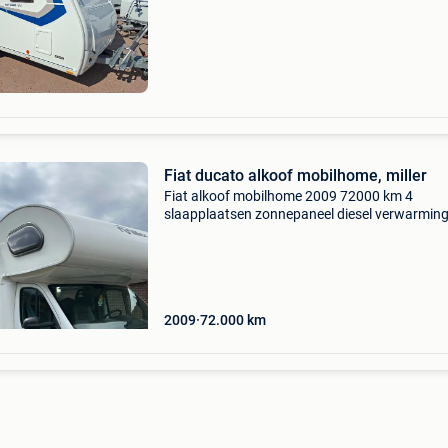
voertuigen. Vooraan het grote tweepersoons
met h
Fiat ducato alkoof mobilhome, miller
Fiat alkoof mobilhome 2009 72000 km 4
slaapplaatsen zonnepaneel diesel verwarmin
boiler frigo + diepvries op elektriciteit of gas tv
koffer 2 volle gasflessen cruise control airco 
ve
2009
72.000
km