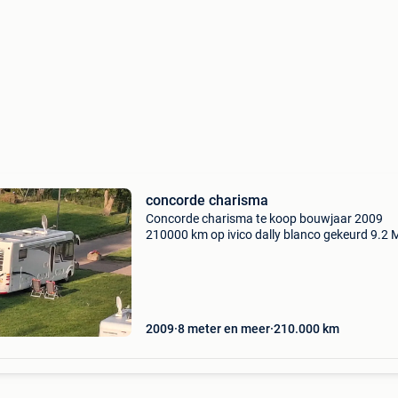
concorde charisma
Concorde charisma te koop bouwjaar 2009
210000 km op ivico dally blanco gekeurd 9.2 M
goede staat veel nieuwe toestellen waaronder
satelliet ontvanger combi magnetron oven fri
electrische luif
2009
8 meter en meer
210.000
km