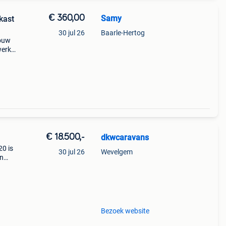
€ 360,00
Samy
kast
30 jul 26
Baarle-Hertog
bouw
werkt
€ 18.500,-
dkwcaravans
20 is
30 jul 26
Wevelgem
en
che
bed
Bezoek website