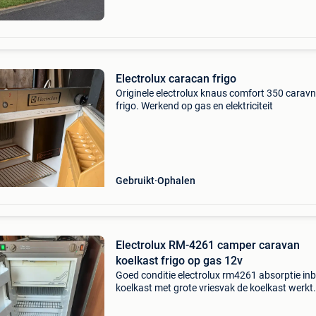
Electrolux caracan frigo
Originele electrolux knaus comfort 350 caravn
frigo. Werkend op gas en elektriciteit
Gebruikt
Ophalen
Electrolux RM-4261 camper caravan
koelkast frigo op gas 12v
Goed conditie electrolux rm4261 absorptie i
koelkast met grote vriesvak de koelkast werkt
perfect op gas en 12v 220v inhoud 80 liter
afmetingen h 82 x b 48 x d 48