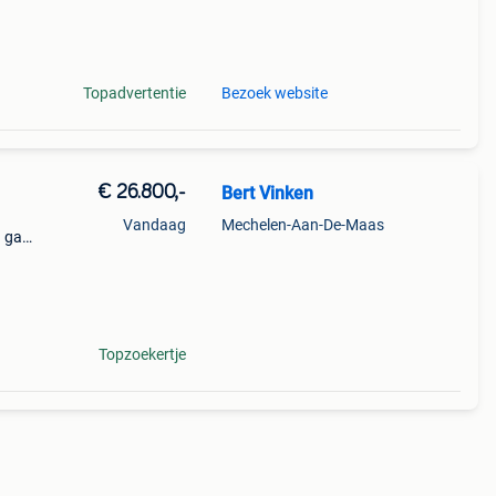
bed
Topadvertentie
Bezoek website
€ 26.800,-
Bert Vinken
Vandaag
Mechelen-Aan-De-Maas
g gas
 grote
cabine
Topzoekertje