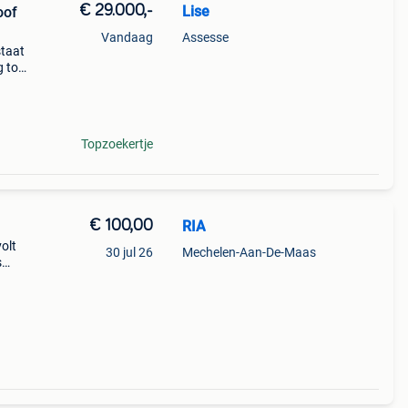
€ 29.000,-
Lise
oof
Vandaag
Assesse
staat
 tot
Topzoekertje
€ 100,00
RIA
olt
30 jul 26
Mechelen-Aan-De-Maas
s
dat
nt