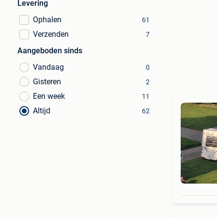
Levering
Ophalen
61
Verzenden
7
Aangeboden sinds
Vandaag
0
Gisteren
2
Een week
11
Altijd
62