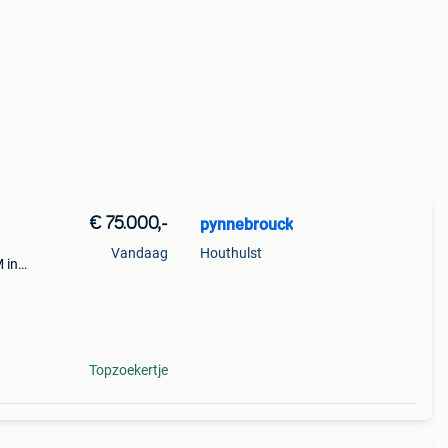
€ 75.000,-
pynnebrouck
Vandaag
Houthulst
 in
 tv
go
Topzoekertje