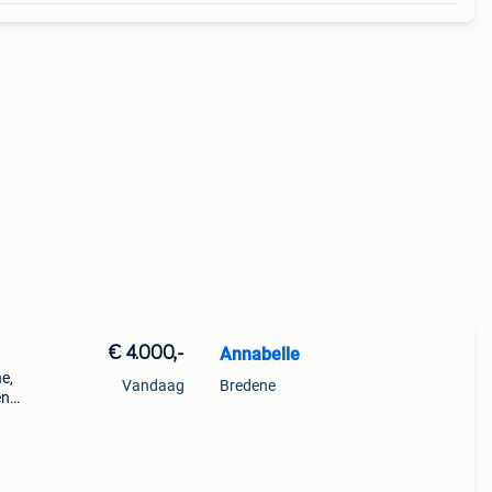
€ 4.000,-
Annabelle
e,
Vandaag
Bredene
en
hoek
bed 1