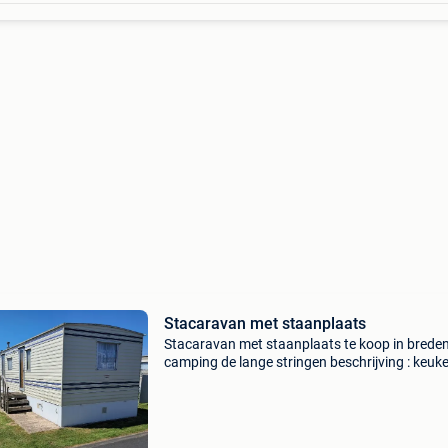
Stacaravan met staanplaats
Stacaravan met staanplaats te koop in breden
camping de lange stringen beschrijving : keuk
met frigo, gasfornuis, dampkap, gasboiler zit
eettafel met zitbank 1 slaapkamer met dubbel
slaap