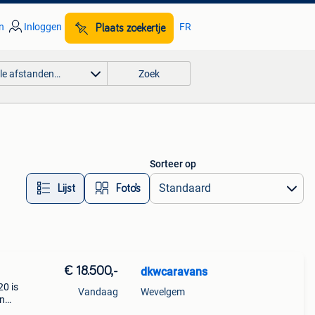
n
Inloggen
FR
Plaats zoekertje
lle afstanden…
Zoek
Sorteer op
Lijst
Foto’s
€ 18.500,-
dkwcaravans
20 is
Vandaag
Wevelgem
en
che