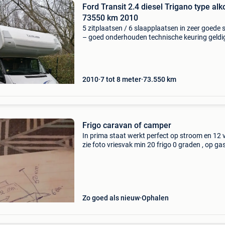
Ford Transit 2.4 diesel Trigano type alk
73550 km 2010
5 zitplaatsen / 6 slaapplaatsen in zeer goede 
– goed onderhouden technische keuring geldig
06/2027 laatste onderhoud 07/2026 nieuwe
huishoudaccu (13/02/2026) truma combi-
verwarming op gas me
2010
7 tot 8 meter
73.550
km
Frigo caravan of camper
In prima staat werkt perfect op stroom en 12 v
zie foto vriesvak min 20 frigo 0 graden , op ga
moet nagekeken worden kan niet garanderen 
dat werkt is iets voor iemand die er iets van ke
Zo goed als nieuw
Ophalen