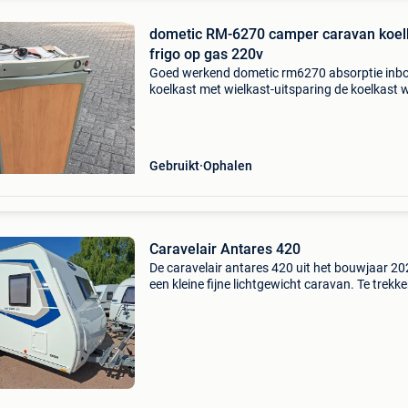
dometic RM-6270 camper caravan koel
frigo op gas 220v
Goed werkend dometic rm6270 absorptie in
koelkast met wielkast-uitsparing de koelkast 
perfect op gas en 12v 220v inhoud 77 liter
afmetingen h 82 x b 48 x d 48
Gebruikt
Ophalen
Caravelair Antares 420
De caravelair antares 420 uit het bouwjaar 20
een kleine fijne lichtgewicht caravan. Te trekk
met de meeste wagens en ideaal voor elektris
voertuigen. Vooraan het grote tweepersoons
met h