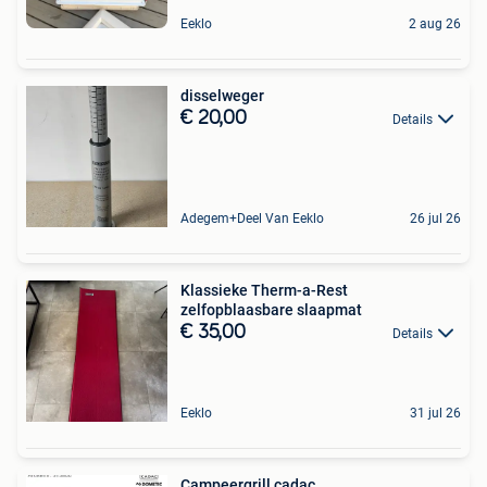
Eeklo
2 aug 26
disselweger
€ 20,00
Details
Adegem+Deel Van Eeklo
26 jul 26
Klassieke Therm-a-Rest
zelfopblaasbare slaapmat
€ 35,00
Details
Eeklo
31 jul 26
Campeergrill cadac