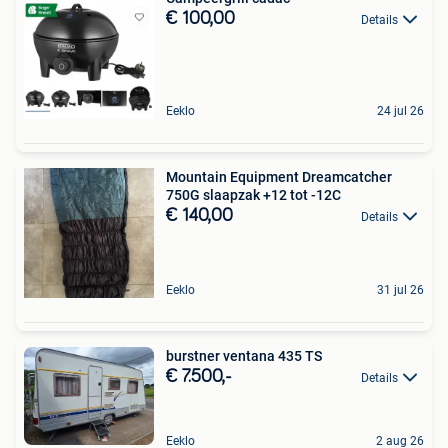
€ 100,00
Details
Eeklo
24 jul 26
Mountain Equipment Dreamcatcher
750G slaapzak +12 tot -12C
€ 140,00
Details
Eeklo
31 jul 26
burstner ventana 435 TS
€ 7.500,-
Details
Eeklo
2 aug 26