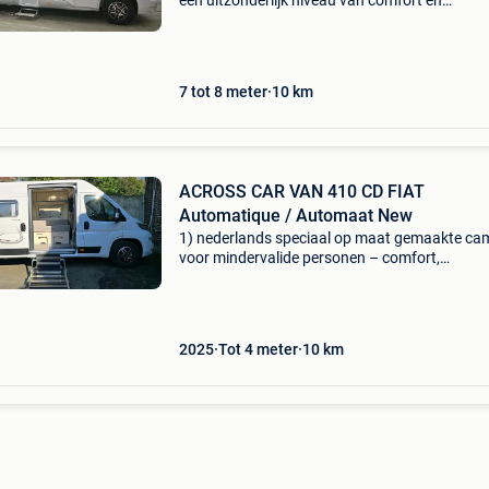
een uitzonderlijk niveau van comfort en
gebruiksgemak dankzij een brede selectie pr
opties. Hieronder de belangrijkste voordelen:
belangrijkste
7 tot 8 meter
10
km
ACROSS CAR VAN 410 CD FIAT
Automatique / Automaat New
1) nederlands speciaal op maat gemaakte ca
voor mindervalide personen – comfort,
toegankelijkheid & veiligheid! Deze unieke cam
werd volledig uitgerust om maximale
toegankelijkheid, veiligh
2025
Tot 4 meter
10
km