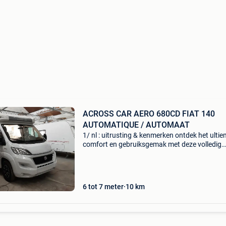
ACROSS CAR AERO 680CD FIAT 140
AUTOMATIQUE / AUTOMAAT
1/ nl : uitrusting & kenmerken ontdek het ulti
comfort en gebruiksgemak met deze volledig
uitgeruste camper, ideaal voor zowel korte trip
lange reizen. Deze uitvoering biedt een combin
6 tot 7 meter
10
km