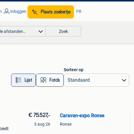
n
Inloggen
FR
Plaats zoekertje
lle afstanden…
Zoek
Sorteer op
Lijst
Foto’s
€ 75.527,-
Caravan-expo Ronse
3 aug 26
Ronse
biedt