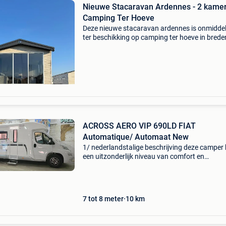
Nieuwe Stacaravan Ardennes - 2 kamer
Camping Ter Hoeve
Deze nieuwe stacaravan ardennes is onmiddell
ter beschikking op camping ter hoeve in brede
een nagelnieuwe betonsokkel, met ombouw z
afgebeeld met airco. Bezoek altijd op afspraa
vra
ACROSS AERO VIP 690LD FIAT
Automatique/ Automaat New
1/ nederlandstalige beschrijving deze camper 
een uitzonderlijk niveau van comfort en
gebruiksgemak dankzij een brede selectie pr
opties. Hieronder de belangrijkste voordelen:
belangrijkste
7 tot 8 meter
10
km