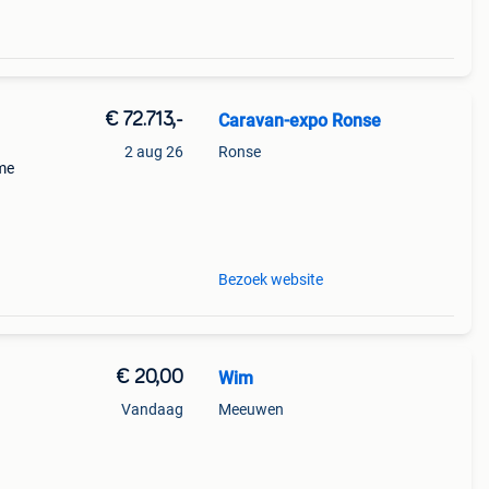
€ 72.713,-
Caravan-expo Ronse
2 aug 26
Ronse
eme
s als
atie
Bezoek website
€ 20,00
Wim
Vandaag
Meeuwen