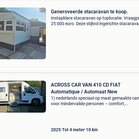
Generoveerde stacaravan te koop.
Instapklare stacaravan op toplocatie. Vraagpr
25 000 euro. Deze stijlvol ingerichte stacarava
ideaal gelegen aan de vijver, in een rustige en
groene omgeving op camping hof van eeden
(vijverstr
ACROSS CAR VAN 410 CD FIAT
Automatique / Automaat New
1) nederlands speciaal op maat gemaakte ca
voor mindervalide personen – comfort,
toegankelijkheid & veiligheid! Deze unieke cam
werd volledig uitgerust om maximale
toegankelijkheid, veiligh
2025
Tot 4 meter
10
km