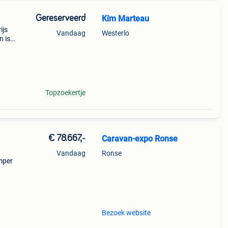
Gereserveerd
Kim Marteau
ijs
Vandaag
Westerlo
n is
Topzoekertje
€ 78.667,-
Caravan-expo Ronse
Vandaag
Ronse
mper
per
Bezoek website