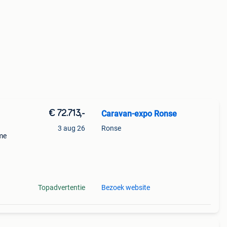
€ 72.713,-
Caravan-expo Ronse
3 aug 26
Ronse
eme
s als
atie
Topadvertentie
Bezoek website