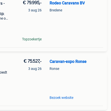
€ 79.995,-
Rodeo Caravans BV
s -
3 aug 26
Bredene
ijk
ne op
oals
k.voor
Topzoekertje
€ 75.527,-
Caravan-expo Ronse
3 aug 26
Ronse
biedt
emium
Bezoek website