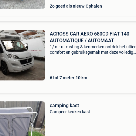
Zo goed als nieuw
Ophalen
ACROSS CAR AERO 680CD FIAT 140
AUTOMATIQUE / AUTOMAAT
1/ nl : uitrusting & kenmerken ontdek het ulti
comfort en gebruiksgemak met deze volledig
uitgeruste camper, ideaal voor zowel korte trip
lange reizen. Deze uitvoering biedt een combin
6 tot 7 meter
10
km
camping kast
Campeer keuken kast