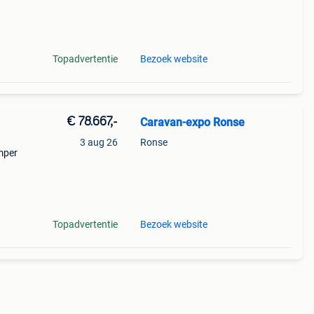
emium
Topadvertentie
Bezoek website
€ 78.667,-
Caravan-expo Ronse
3 aug 26
Ronse
mper
per
Topadvertentie
Bezoek website