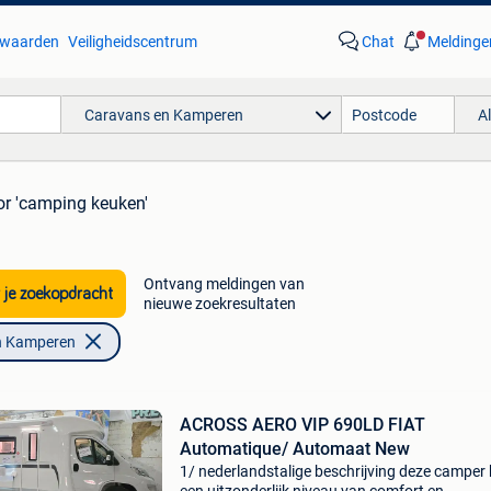
waarden
Veiligheidscentrum
Chat
Meldinge
Caravans en Kamperen
A
or 'camping keuken'
Ontvang meldingen van
 je zoekopdracht
nieuwe zoekresultaten
n Kamperen
ACROSS AERO VIP 690LD FIAT
Automatique/ Automaat New
1/ nederlandstalige beschrijving deze camper 