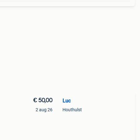
€ 50,00
Luc
2 aug 26
Houthulst