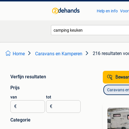
Help en info
Voor
216 resultaten
vo
Home
Caravans en Kamperen
Verfijn resultaten
Bewaar
Prijs
Caravans e
van
tot
€
€
Categorie