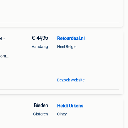
€ 44,95
Retourdeal.nl
l -
Vandaag
Heel België
e
arom
al on
Bezoek website
Bieden
Heidi Urkens
Gisteren
Ciney
n op
inks