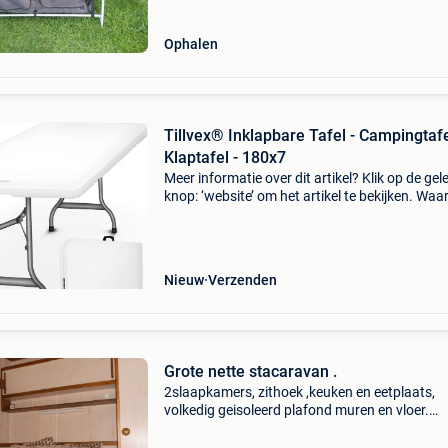
Ophalen
Tillvex® Inklapbare Tafel - Campingtafe
Klaptafel - 180x7
Meer informatie over dit artikel? Klik op de gel
knop: ‘website’ om het artikel te bekijken. Wa
bestellen bij retourdeal.nl? Voor 15:00 besteld,
volgende werkdag in huis. 1 Jaar garantie op 
Nieuw
Verzenden
Grote nette stacaravan .
2slaapkamers, zithoek ,keuken en eetplaats,
volkedig geisoleerd plafond muren en vloer.
Verkoop wegens sluiting camping, verplaatse
eigen kost voor 31 december. Voortent heeft l