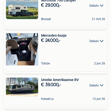
Northstar 700 Camper
€ 29.000,-
Details
Brussel
21 mrt 26
Mercedes-busje
€ 24.000,-
Details
Tubize
2 jun 26
Unieke Amerikaanse RV
€ 39.000,-
Details
Kessel-Lo
12 jun 26