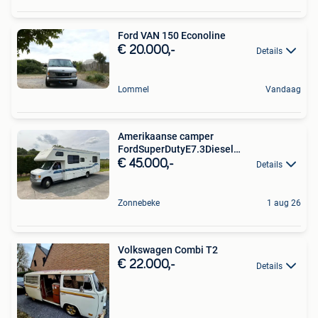
Ford VAN 150 Econoline
€ 20.000,-
Details
Lommel
Vandaag
Amerikaanse camper
FordSuperDutyE7.3Diesel
Belgischepapieren
€ 45.000,-
Details
Zonnebeke
1 aug 26
Volkswagen Combi T2
€ 22.000,-
Details