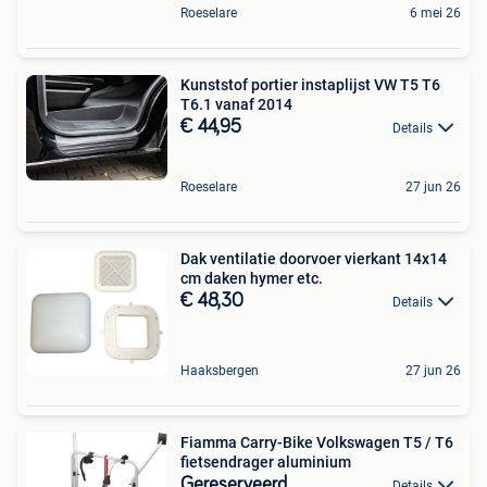
Roeselare
6 mei 26
Kunststof portier instaplijst VW T5 T6
T6.1 vanaf 2014
€ 44,95
Details
Roeselare
27 jun 26
Dak ventilatie doorvoer vierkant 14x14
cm daken hymer etc.
€ 48,30
Details
Haaksbergen
27 jun 26
Fiamma Carry-Bike Volkswagen T5 / T6
fietsendrager aluminium
Gereserveerd
Details