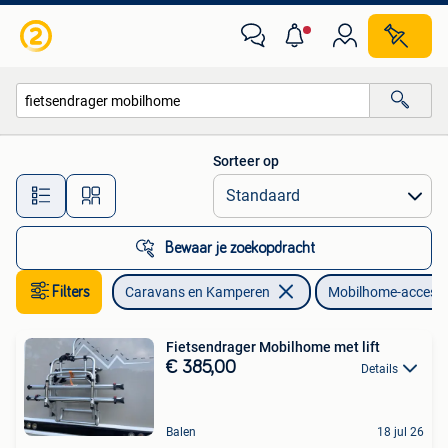
Mobilhome-accessoires
Sorteer op
Alle afstanden…
Bewaar je zoekopdracht
Filters
Caravans en Kamperen
Mobilhome-accesso
Fietsendrager Mobilhome met lift
€ 385,00
Details
Balen
18 jul 26