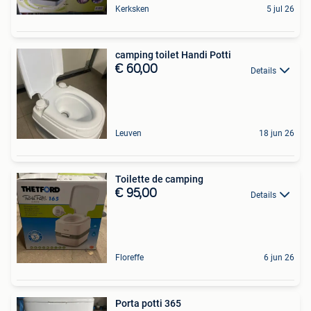
Kerksken
5 jul 26
camping toilet Handi Potti
€ 60,00
Details
Leuven
18 jun 26
Toilette de camping
€ 95,00
Details
Floreffe
6 jun 26
Porta potti 365