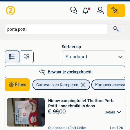
Kampeeraccessoires
Sorteer op
Alle afstanden…
Bewaar je zoekopdracht
Filters
Caravans en Kamperen
Kampeeraccessoir
Nieuw campingtoilet Thetford Porta
Potti– ongebruikt in doos
€ 99,00
Details
Oudenaarde+Deel Ooike
1 mei 26