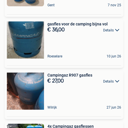
Gent
7 nov 25
gasfles voor de camping bijna vol
€ 36,00
Details
Roeselare
10 jun 26
Campingaz R907 gasfles
€ 27,00
Details
Wilrijk
27 jun 26
4x Campingaz gasflessen