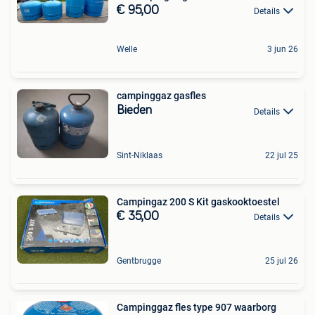
€ 95,00
Details
Welle
3 jun 26
campinggaz gasfles
Bieden
Details
Sint-Niklaas
22 jul 25
Campingaz 200 S Kit gaskooktoestel
€ 35,00
Details
Gentbrugge
25 jul 26
Campinggaz fles type 907 waarborg