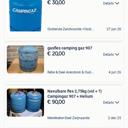
€ 30,00
Details
Oostende Zandvoorde +Oostende
27 jun 26
gasfles camping gaz 907
€ 20,00
Details
Retie & Deel Arendonk & Oud-Turnhout
4 jun 26
Navulbare fles 2,75kg (vol + ?)
Campingaz 907 + Helium
€ 90,00
Details
Merelbeke+Deel Zwijnaarde
2 dec 25