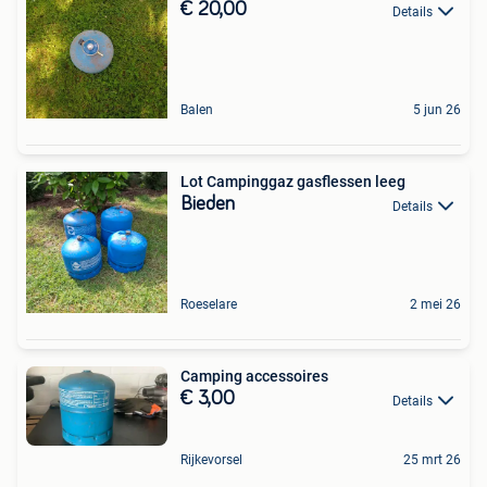
€ 20,00
Details
Balen
5 jun 26
Lot Campinggaz gasflessen leeg
Bieden
Details
Roeselare
2 mei 26
Camping accessoires
€ 3,00
Details
Rijkevorsel
25 mrt 26