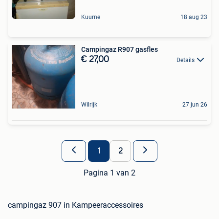
Kuurne
18 aug 23
Campingaz R907 gasfles
€ 27,00
Details
Wilrijk
27 jun 26
1
2
Pagina 1 van 2
campingaz 907 in Kampeeraccessoires