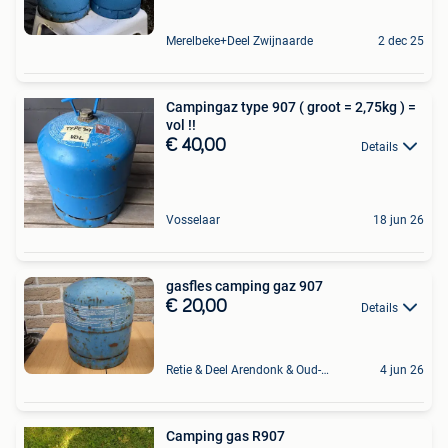
Merelbeke+Deel Zwijnaarde
2 dec 25
Campingaz type 907 ( groot = 2,75kg ) =
vol !!
€ 40,00
Details
Vosselaar
18 jun 26
gasfles camping gaz 907
€ 20,00
Details
Retie & Deel Arendonk & Oud-Turnhout
4 jun 26
Camping gas R907