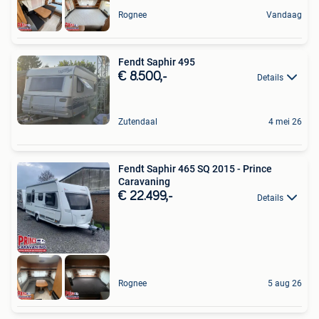
Rognee
Vandaag
Fendt Saphir 495
€ 8.500,-
Details
Zutendaal
4 mei 26
Fendt Saphir 465 SQ 2015 - Prince
Caravaning
€ 22.499,-
Details
Rognee
5 aug 26