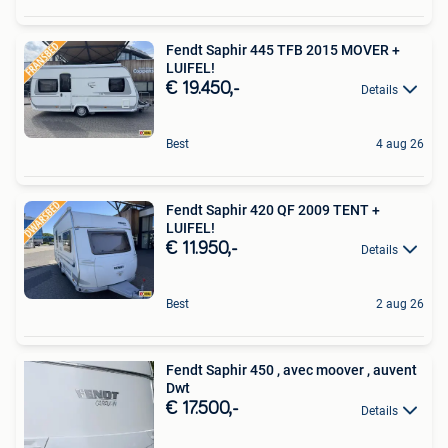
Fendt Saphir 445 TFB 2015 MOVER +
LUIFEL!
€ 19.450,-
Details
Best
4 aug 26
Fendt Saphir 420 QF 2009 TENT +
LUIFEL!
€ 11.950,-
Details
Best
2 aug 26
Fendt Saphir 450 , avec moover , auvent
Dwt
€ 17.500,-
Details