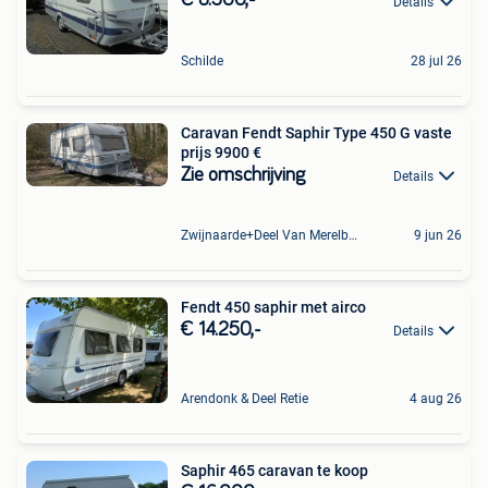
€ 8.500,-
Details
Schilde
28 jul 26
Caravan Fendt Saphir Type 450 G vaste
prijs 9900 €
Zie omschrijving
Details
Zwijnaarde+Deel Van Merelbeke
9 jun 26
Fendt 450 saphir met airco
€ 14.250,-
Details
Arendonk & Deel Retie
4 aug 26
Saphir 465 caravan te koop