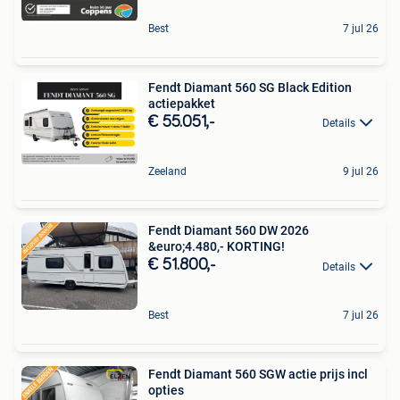
Best
7 jul 26
Fendt Diamant 560 SG Black Edition
actiepakket
€ 55.051,-
Details
Zeeland
9 jul 26
Fendt Diamant 560 DW 2026
&euro;4.480,- KORTING!
€ 51.800,-
Details
Best
7 jul 26
Fendt Diamant 560 SGW actie prijs incl
opties