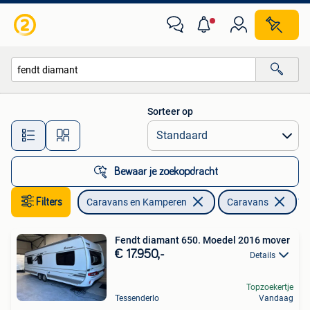
Caravans
Sorteer op
Alle afstanden…
Bewaar je zoekopdracht
Filters
Caravans en Kamperen
Caravans
Ver
Fendt diamant 650. Moedel 2016 mover
€ 17.950,-
Details
Topzoekertje
Tessenderlo
Vandaag