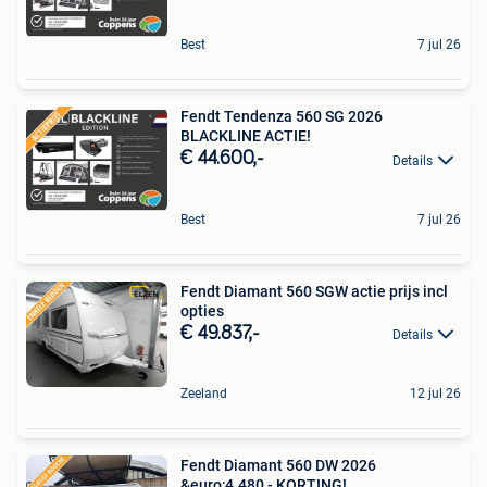
Best
7 jul 26
Fendt Tendenza 560 SG 2026
BLACKLINE ACTIE!
€ 44.600,-
Details
Best
7 jul 26
Fendt Diamant 560 SGW actie prijs incl
opties
€ 49.837,-
Details
Zeeland
12 jul 26
Fendt Diamant 560 DW 2026
&euro;4.480,- KORTING!