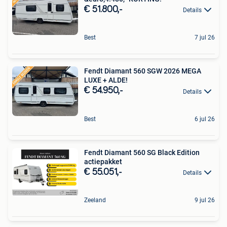
€ 51.800,-
Details
Best
7 jul 26
Fendt Diamant 560 SGW 2026 MEGA
LUXE + ALDE!
€ 54.950,-
Details
Best
6 jul 26
Fendt Diamant 560 SG Black Edition
actiepakket
€ 55.051,-
Details
Zeeland
9 jul 26