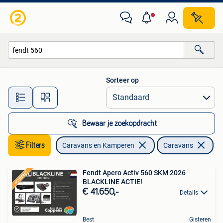
Caravans
Sorteer op
Alle afstanden…
Bewaar je zoekopdracht
Filters
Caravans en Kamperen
Caravans
Ver
Fendt Apero Activ 560 SKM 2026
BLACKLINE ACTIE!
€ 41.650,-
Details
Best
Gisteren