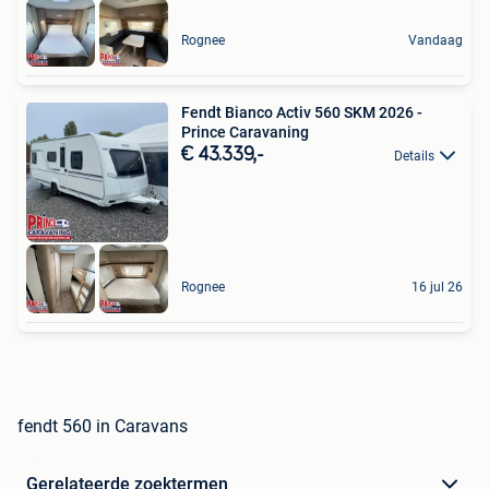
Rognee
Vandaag
Fendt Bianco Activ 560 SKM 2026 -
Prince Caravaning
€ 43.339,-
Details
Rognee
16 jul 26
fendt 560 in Caravans
Gerelateerde zoektermen