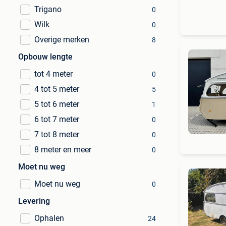
Trigano
0
Wilk
0
Overige merken
8
Opbouw lengte
tot 4 meter
0
4 tot 5 meter
5
5 tot 6 meter
1
6 tot 7 meter
0
7 tot 8 meter
0
8 meter en meer
0
Moet nu weg
Moet nu weg
0
Levering
Ophalen
24