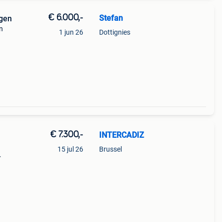
€ 6.000,-
Stefan
gen
n
1 jun 26
Dottignies
€ 7.300,-
INTERCADIZ
15 jul 26
Brussel
dor 4