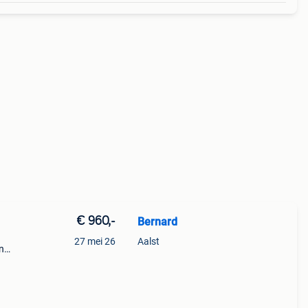
€ 960,-
Bernard
27 mei 26
Aalst
in
ed