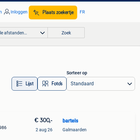
n
Inloggen
FR
Plaats zoekertje
lle afstanden…
Zoek
Sorteer op
Lijst
Foto’s
€ 300,-
bartels
1986
2 aug 26
Galmaarden