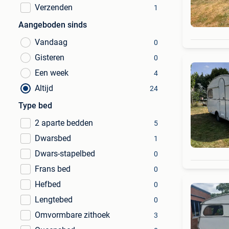
Verzenden
1
Aangeboden sinds
Vandaag
0
Gisteren
0
Een week
4
Altijd
24
Type bed
2 aparte bedden
5
Dwarsbed
1
Dwars-stapelbed
0
Frans bed
0
Hefbed
0
Lengtebed
0
Omvormbare zithoek
3