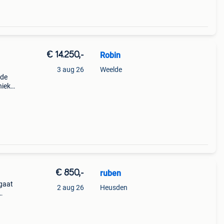
€ 14.250,-
Robin
3 aug 26
Weelde
rde
nieke
it
is
€ 850,-
ruben
 gaat
2 aug 26
Heusden