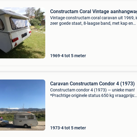
Constructam Coral Vintage aanhangwa
Vintage constructam coral caravan uit 1969, i
zeer goede staat, 8-laagse band, met kap en
complete luifel die 2 keer is gebruikt. Koelkast,
gasfornuis, spoelbak, uitgerust met 220v en
12v+gas. 600 Kg
1969
4 tot 5 meter
Caravan Constructam Condor 4 (1973)
Constructam condor 4 (1973) — unieke man!
*Prachtige originele status 650 kg vraagprijs:
€7.300, - (Onderhandelbaar) te koop: een
uitzonderlijk goed bewaarde constructam con
uit 1973. Deze z
1973
4 tot 5 meter