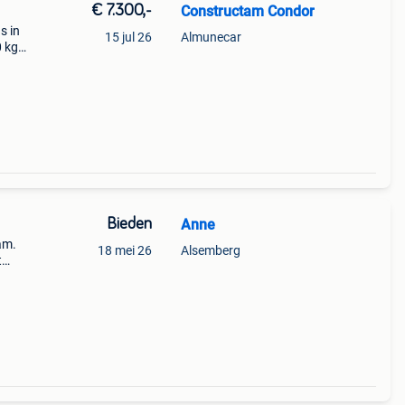
€ 7.300,-
Constructam Condor
s in
15 jul 26
Almunecar
0 kg
: een
Bieden
Anne
am.
18 mei 26
Alsemberg
t
kken ,
rmin