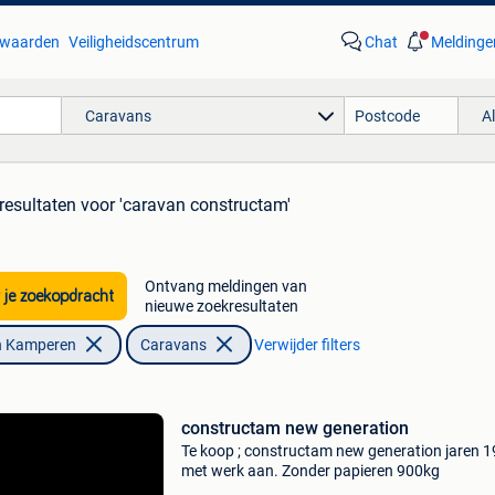
waarden
Veiligheidscentrum
Chat
Meldinge
Caravans
A
resultaten
voor 'caravan constructam'
Ontvang meldingen van
 je zoekopdracht
nieuwe zoekresultaten
n Kamperen
Caravans
Verwijder filters
constructam new generation
Te koop ; constructam new generation jaren 
met werk aan. Zonder papieren 900kg