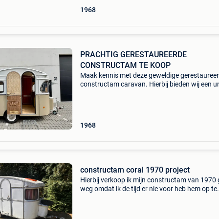
1968
PRACHTIG GERESTAUREERDE
CONSTRUCTAM TE KOOP
Maak kennis met deze geweldige gerestauree
constructam caravan. Hierbij bieden wij een u
constructam condor in gerestaureerde staat u
1968 te koop aan. Deze constructam caravan 
volledig:
1968
constructam coral 1970 project
Hierbij verkoop ik mijn constructam van 1970
weg omdat ik de tijd er nie voor heb hem op te
maken mag weg voor een goed bod info
0476521757