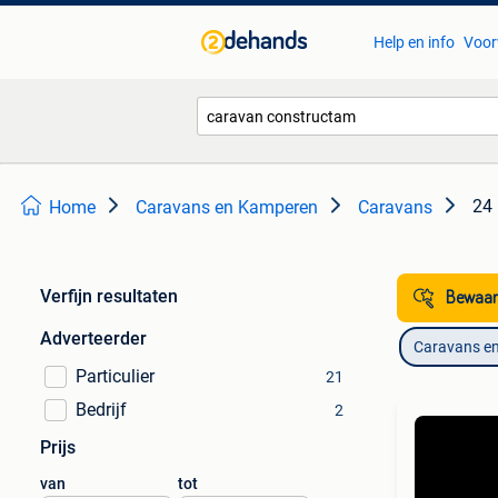
Help en info
Voor
24 
Home
Caravans en Kamperen
Caravans
Verfijn resultaten
Bewaar
Adverteerder
Caravans e
Particulier
21
Bedrijf
2
Prijs
van
tot