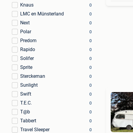
Knaus
0
LMC en Münsterland
0
Next
0
Polar
0
Predom
0
Rapido
0
Solifer
0
Sprite
0
Sterckeman
0
Sunlight
0
Swift
0
T.E.C.
0
T@b
0
Tabbert
0
Travel Sleeper
0