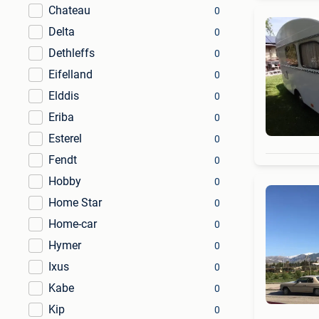
Chateau
0
Delta
0
Dethleffs
0
Eifelland
0
Elddis
0
Eriba
0
Esterel
0
Fendt
0
Hobby
0
Home Star
0
Home-car
0
Hymer
0
Ixus
0
Kabe
0
Kip
0