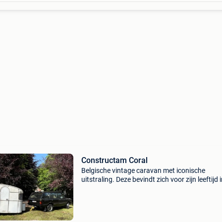
Constructam Coral
Belgische vintage caravan met iconische
uitstraling. Deze bevindt zich voor zijn leeftijd 
goede staat met enkele aandachtspunten:
achterzijde deels los, scharnieren inkomdeur, 
interieur is vrijw