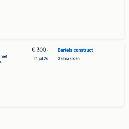
€ 300,-
Bartels construct
 met
21 jul 26
Galmaarden
n