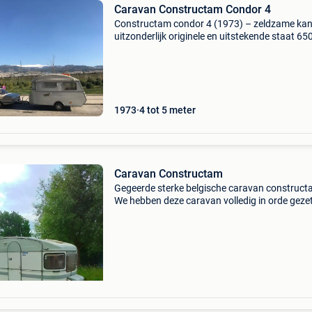
Caravan Constructam Condor 4
Constructam condor 4 (1973) – zeldzame kan
uitzonderlijk originele en uitstekende staat 65
vraagprijs: € 7.300 Of een redelijk bod te koop
uitzonderlijk goed bewaarde constructam con
1973
4 tot 5 meter
Caravan Constructam
Gegeerde sterke belgische caravan construct
We hebben deze caravan volledig in orde geze
zoals je kan zien op de fotos( toilet, opvangba
frigo zowel op gas ,als electriciteit , ringverwa