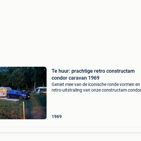
Te huur: prachtige retro constructam
condor caravan 1969
Geniet mee van de iconische ronde vormen en
retro-uitstraling van onze constructam condo
caravan ⛺️huur onze iconische constructam
condor en geniet van een heerlijk weekendje w
vakantie in st
1969