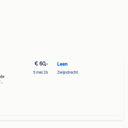
€ 60,-
Leen
5 mei 26
Zwijndrecht
 de
r
eg of