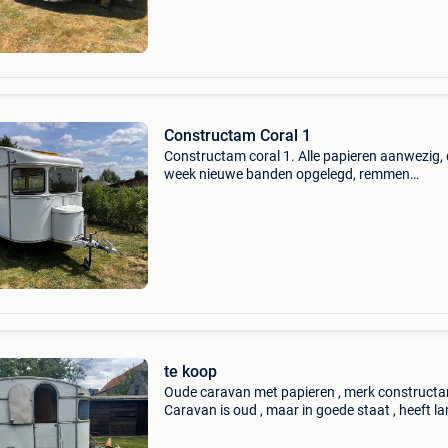
Constructam Coral 1
Constructam coral 1. Alle papieren aanwezig,
week nieuwe banden opgelegd, remmen
onderhouden en lichten in orde. Origineel
onverprutst interieur, aan de bodem is stilaan
werk. Met oude voorte
te koop
Oude caravan met papieren , merk constructa
Caravan is oud , maar in goede staat , heeft l
stil gestaan als speelhuisje voor de kinderen .
een bod