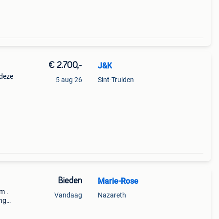
€ 2.700,-
J&K
 deze
5 aug 26
Sint-Truiden
 wat
Bieden
Marie-Rose
m .
Vandaag
Nazareth
ang
 Doe