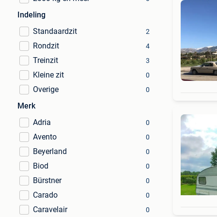
Indeling
Standaardzit
2
Rondzit
4
Treinzit
3
Kleine zit
0
Overige
0
Merk
Adria
0
Avento
0
Beyerland
0
Biod
0
Bürstner
0
Carado
0
Caravelair
0