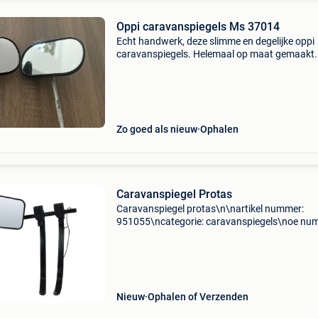
Oppi caravanspiegels Ms 37014
Echt handwerk, deze slimme en degelijke oppi
caravanspiegels. Helemaal op maat gemaakt.
Dankzij het speciale, doordachte ontwerp mag
rekenen op een stabiel, trillingsvrij beeld. Snel
(binnen enkele
Zo goed als nieuw
Ophalen
Caravanspiegel Protas
Caravanspiegel protas\n\nartikel nummer:
951055\ncategorie: caravanspiegels\noe nu
\nspecificaties: \n \npassend op: \n\n\n\n-------
---------------------------------------------------------
Nieuw
Ophalen of Verzenden