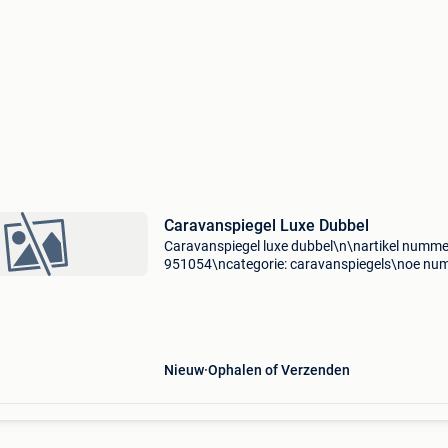
Caravanspiegel Luxe Dubbel
Caravanspiegel luxe dubbel\n\nartikel numme
951054\ncategorie: caravanspiegels\noe nu
\nspecificaties: \n \npassend op: \n\n\n\n-------
----------------------------------------------------
Nieuw
Ophalen of Verzenden