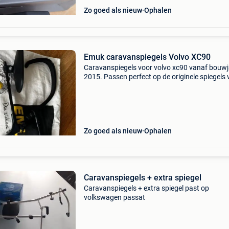
Zo goed als nieuw
Ophalen
Emuk caravanspiegels Volvo XC90
Caravanspiegels voor volvo xc90 vanaf bouw
2015. Passen perfect op de originele spiegels
de auto, trillen niet. Niet van nieuw te
onderscheiden. Weg wegens aankoop nieuwe 
Zo goed als nieuw
Ophalen
Caravanspiegels + extra spiegel
Caravanspiegels + extra spiegel past op
volkswagen passat