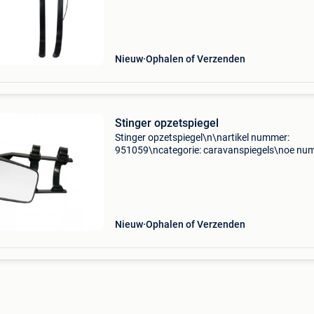
---------------------------------------------------------
Nieuw
Ophalen of Verzenden
Stinger opzetspiegel
Stinger opzetspiegel\n\nartikel nummer:
951059\ncategorie: caravanspiegels\noe nu
\nspecificaties: \n \npassend op: \n\n\n\n-------
----------------------------------------------------------
Nieuw
Ophalen of Verzenden