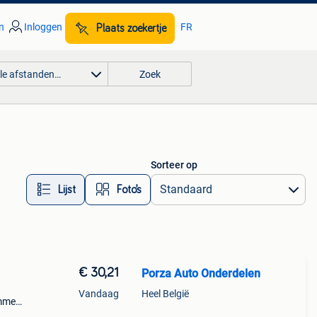
n
Inloggen
FR
Plaats zoekertje
lle afstanden…
Zoek
Sorteer op
Lijst
Foto’s
€ 30,21
Porza Auto Onderdelen
Vandaag
Heel België
mmer:
------