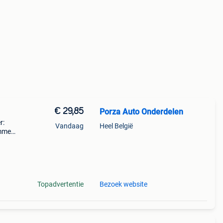
€ 29,85
Porza Auto Onderdelen
r:
Vandaag
Heel België
mmer:
------
Topadvertentie
Bezoek website