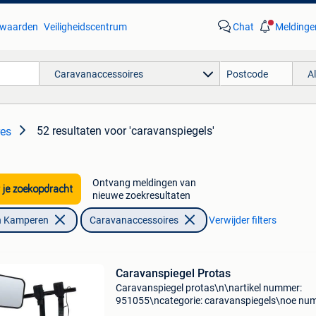
waarden
Veiligheidscentrum
Chat
Meldinge
Caravanaccessoires
A
52 resultaten
voor 'caravanspiegels'
res
Ontvang meldingen van
 je zoekopdracht
nieuwe zoekresultaten
n Kamperen
Caravanaccessoires
Verwijder filters
Caravanspiegel Protas
Caravanspiegel protas\n\nartikel nummer:
951055\ncategorie: caravanspiegels\noe nu
\nspecificaties: \n \npassend op: \n\n\n\n-------