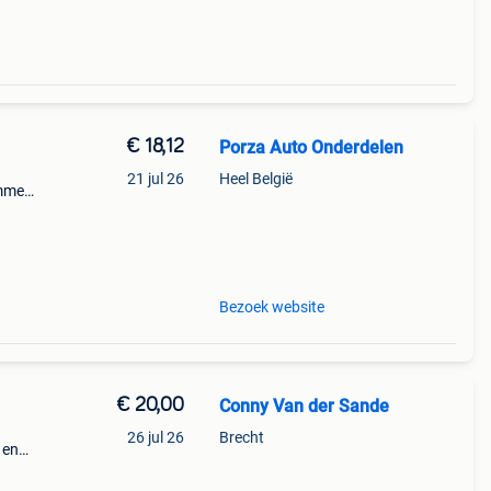
€ 18,12
Porza Auto Onderdelen
21 jul 26
Heel België
mmer:
------
Bezoek website
€ 20,00
Conny Van der Sande
26 jul 26
Brecht
 en