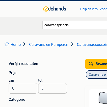
Help en info
Voor
Home
Caravans en Kamperen
Caravanaccessoi
Verfijn resultaten
Bewaar
Prijs
Caravans e
van
tot
€
€
Categorie