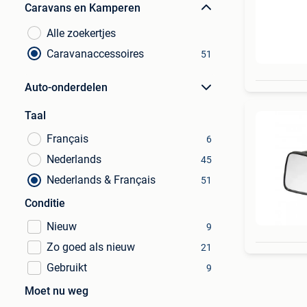
Caravans en Kamperen
Alle zoekertjes
Caravanaccessoires
51
Auto-onderdelen
Taal
Français
6
Nederlands
45
Nederlands & Français
51
Conditie
Nieuw
9
Zo goed als nieuw
21
Gebruikt
9
Moet nu weg