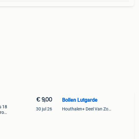
€ 9,00
Bollen Lutgarde
s 18
30 jul 26
Houthalen+ Deel Van Zonhoven En Zolder
uro