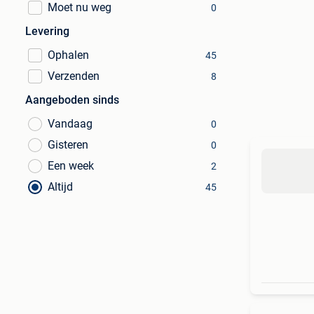
Moet nu weg
0
Levering
Ophalen
45
Verzenden
8
Aangeboden sinds
Vandaag
0
Gisteren
0
Een week
2
Altijd
45