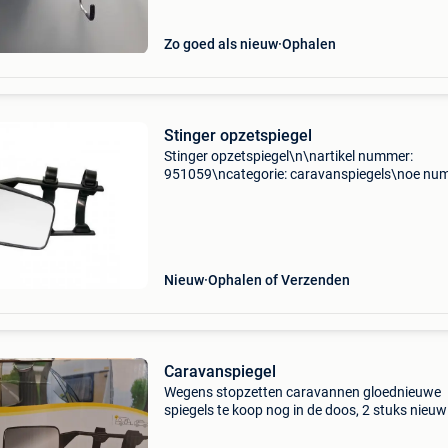
Zo goed als nieuw
Ophalen
Stinger opzetspiegel
Stinger opzetspiegel\n\nartikel nummer:
951059\ncategorie: caravanspiegels\noe nu
\nspecificaties: \n \npassend op: \n\n\n\n-------
----------------------------------------------------------
Nieuw
Ophalen of Verzenden
Caravanspiegel
Wegens stopzetten caravannen gloednieuwe
spiegels te koop nog in de doos, 2 stuks nieuw
nog 3 gebruikte er gratis bij.