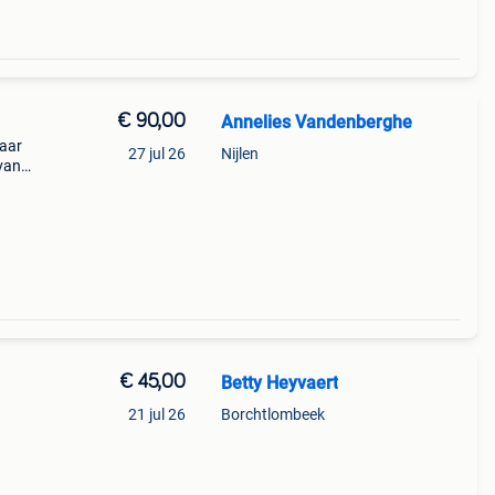
€ 90,00
Annelies Vandenberghe
jaar
27 jul 26
Nijlen
 van
auto.
€ 45,00
Betty Heyvaert
21 jul 26
Borchtlombeek