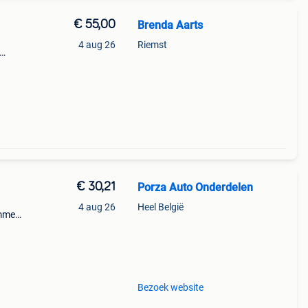
€ 55,00
Brenda Aarts
4 aug 26
Riemst
 je
€ 30,21
Porza Auto Onderdelen
4 aug 26
Heel België
mmer:
------
Bezoek website