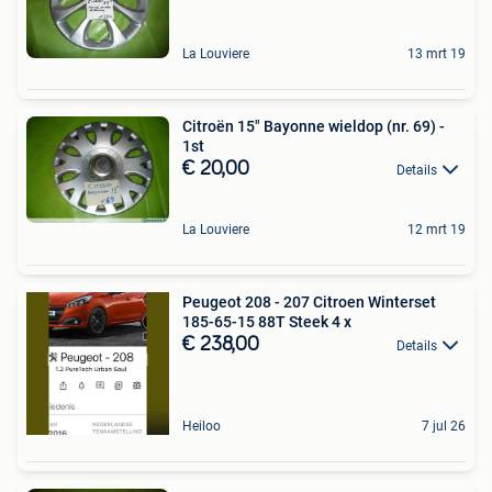
La Louviere
13 mrt 19
Citroën 15" Bayonne wieldop (nr. 69) -
1st
€ 20,00
Details
La Louviere
12 mrt 19
Peugeot 208 - 207 Citroen Winterset
185-65-15 88T Steek 4 x
€ 238,00
Details
Heiloo
7 jul 26