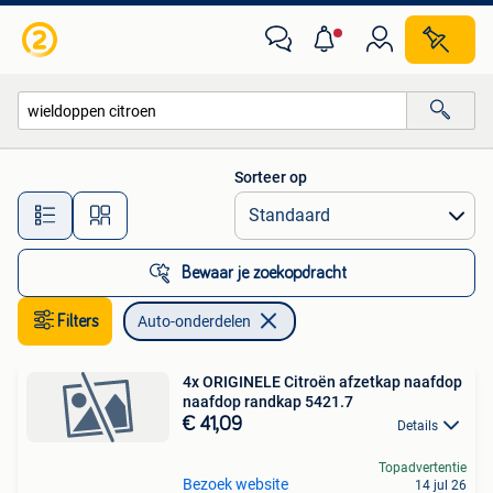
Auto-onderdelen
Sorteer op
Alle afstanden…
Bewaar je zoekopdracht
Filters
Auto-onderdelen
4x ORIGINELE Citroën afzetkap naafdop
naafdop randkap 5421.7
€ 41,09
Details
Topadvertentie
Bezoek website
14 jul 26