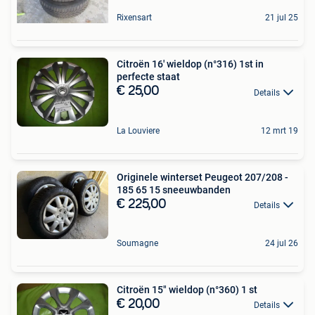
Rixensart
21 jul 25
Citroën 16' wieldop (n°316) 1st in
perfecte staat
€ 25,00
Details
La Louviere
12 mrt 19
Originele winterset Peugeot 207/208 -
185 65 15 sneeuwbanden
€ 225,00
Details
Soumagne
24 jul 26
Citroën 15" wieldop (n°360) 1 st
€ 20,00
Details