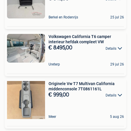
Berkel en Rodenrijs
25 jul 26
Volkswagen California T6 camper
interieur hefdak compleet VW
€ 8.495,00
Details
Ureterp
29 jul 26
Originele Vw T7 Multivan California
middenconsole 7T0861161L
€ 999,00
Details
Meer
5 aug 26