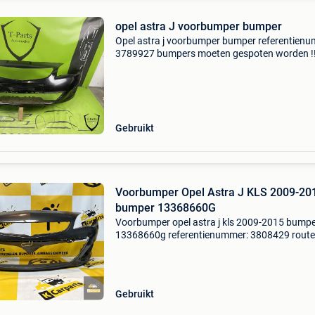
opel astra J voorbumper bumper
Opel astra j voorbumper bumper referentienu
3789927 bumpers moeten gespoten worden !
Bumper heeft geen reparatie plekken !! Vaste
scherp geprijsd ! Extra product informatie: prij
149,00
Gebruikt
Voorbumper Opel Astra J KLS 2009-20
bumper 13368660G
Voorbumper opel astra j kls 2009-2015 bump
13368660g referentienummer: 3808429 route
locatie: klik hier voor de route ontdek ons ruim
assortiment auto-onderdelen aan diverse mod
en kleure
Gebruikt