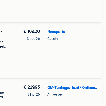
€ 109,00
Necoparts
R
3 aug 26
Capelle
eel
eel
de
) 9/1
€ 229,95
GM-Tuningparts.nl / Onlinecarstyling.nl
per
31 jul 26
Antwerpen
rd
f -