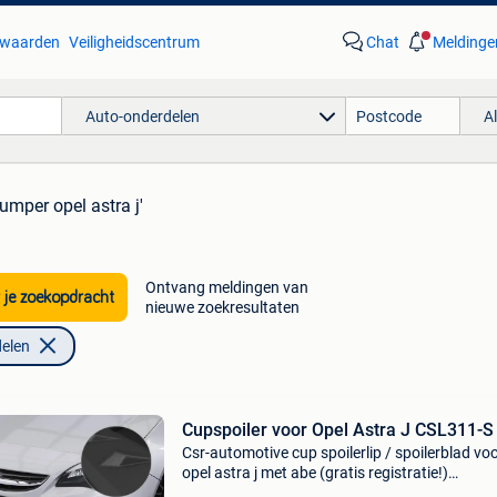
waarden
Veiligheidscentrum
Chat
Meldinge
Auto-onderdelen
A
umper opel astra j'
Ontvang meldingen van
 je zoekopdracht
nieuwe zoekresultaten
elen
Cupspoiler voor Opel Astra J CSL311-S
Csr-automotive cup spoilerlip / spoilerblad vo
opel astra j met abe (gratis registratie!)
Cupspoilerlip geschikt voor opel astra j modelj