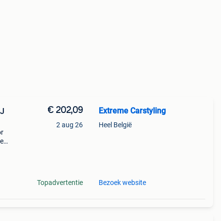
€ 202,09
Extreme Carstyling
 J
2 aug 26
Heel België
or
ie
j
e
Topadvertentie
Bezoek website