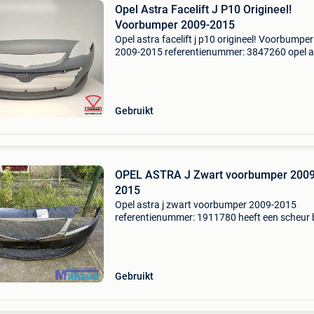
Opel Astra Facelift J P10 Origineel!
Voorbumper 2009-2015
Opel astra facelift j p10 origineel! Voorbumper
2009-2015 referentienummer: 3847260 opel a
facelift j p10 origineel! Voorbumper 2009-201
nieuw! 13368660G extra product informatie: pr
€ 1
Gebruikt
OPEL ASTRA J Zwart voorbumper 2009
2015
Opel astra j zwart voorbumper 2009-2015
referentienummer: 1911780 heeft een scheur b
mistlamp extra product informatie: prijs: € 30
prijstype: marge producttype: voorbumper leve
ophale
Gebruikt