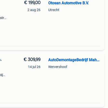
€ 199,00
Otosan Automotive B.V.
2 aug 26
Utrecht
stra
5
ijs:
€ 309,99
AutoDemontageBedrijf Mahzud
-
14 jul 26
Wervershoof
ij
9,99
ring: