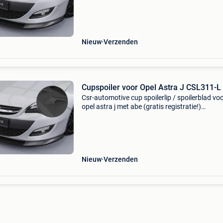
09/2012-2015 (facelift) past op alle
model-/bodyvarianten
Nieuw
Verzenden
Cupspoiler voor Opel Astra J CSL311-L
Csr-automotive cup spoilerlip / spoilerblad vo
opel astra j met abe (gratis registratie!)
Cupspoilerlip geschikt voor opel astra j modelj
09/2012-2015 past op alle model-/bodyvaria
behalve op
Nieuw
Verzenden