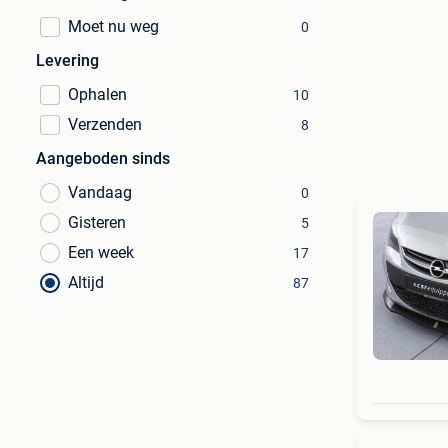
Moet nu weg
0
Levering
Ophalen
10
Verzenden
8
Aangeboden sinds
Vandaag
0
Gisteren
5
Een week
17
Altijd
87