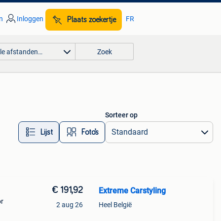
n
Inloggen
FR
Plaats zoekertje
lle afstanden…
Zoek
Sorteer op
Lijst
Foto’s
€ 191,92
Extreme Carstyling
or
2 aug 26
Heel België
aar