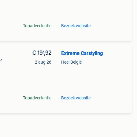
Topadvertentie
Bezoek website
€ 191,92
Extreme Carstyling
or
2 aug 26
Heel België
aar
nten
Topadvertentie
Bezoek website