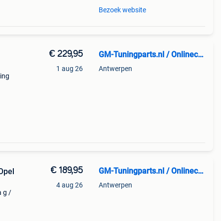
Bezoek website
€ 229,95
GM-Tuningparts.nl / Onlinecarstyling.nl
1 aug 26
Antwerpen
ring
super
€ 189,95
GM-Tuningparts.nl / Onlinecarstyling.nl
Opel
4 aug 26
Antwerpen
 g /
8>
 • o