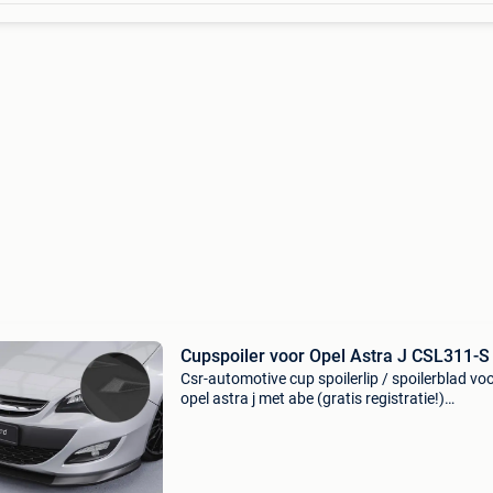
Cupspoiler voor Opel Astra J CSL311-S
Csr-automotive cup spoilerlip / spoilerblad vo
opel astra j met abe (gratis registratie!)
Cupspoilerlip geschikt voor opel astra j modelj
09/2012-2015 (facelift) past op alle
model-/bodyvarianten