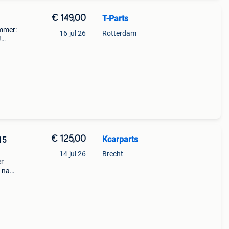
€ 149,00
T-Parts
mmer:
16 jul 26
Rotterdam
!
s: €
€ 125,00
Kcarparts
15
14 jul 26
Brecht
er
 naar
e
ellen