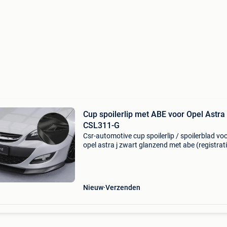
Cup spoilerlip met ABE voor Opel Astra
CSL311-G
Csr-automotive cup spoilerlip / spoilerblad vo
opel astra j zwart glanzend met abe (registrat
gratis!) Cupspoilerlip geschikt voor opel astra 
modeljaar 09/2012-2015 (facelift) past op all
model
Nieuw
Verzenden