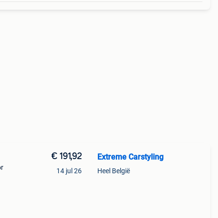
€ 191,92
Extreme Carstyling
or
14 jul 26
Heel België
aar