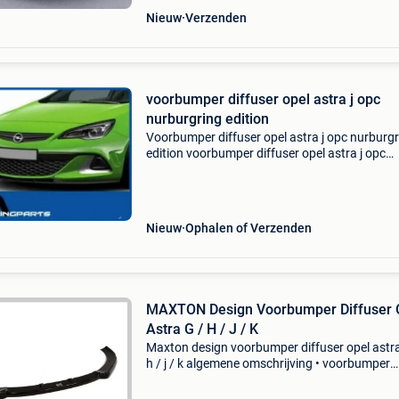
Nieuw
Verzenden
voorbumper diffuser opel astra j opc
nurburgring edition
Voorbumper diffuser opel astra j opc nurburg
edition voorbumper diffuser opel astra j opc
nurburgring edition -passend voor de opc
voorbumper -abs kunstof -perfecte pasvorm -
look dit onderde
Nieuw
Ophalen of Verzenden
MAXTON Design Voorbumper Diffuser 
Astra G / H / J / K
Maxton design voorbumper diffuser opel astra
h / j / k algemene omschrijving • voorbumper
diffuser opel astra g / h / j / k • bouwjaar: 199
technische informatie • uitvoering: abs kunstof