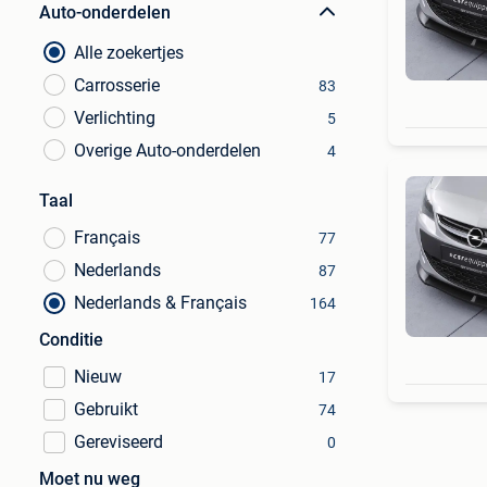
Auto-onderdelen
Alle zoekertjes
Carrosserie
83
Verlichting
5
Overige Auto-onderdelen
4
Taal
Français
77
Nederlands
87
Nederlands & Français
164
Conditie
Nieuw
17
Gebruikt
74
Gereviseerd
0
Moet nu weg