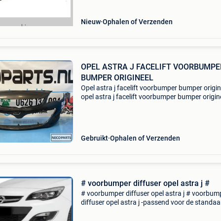
Nieuw
Ophalen of Verzenden
OPEL ASTRA J FACELIFT VOORBUMPE
BUMPER ORIGINEEL
Opel astra j facelift voorbumper bumper origin
opel astra j facelift voorbumper bumper origin
alle bumpers leverbaar dit onderdeel past op 
volgende uitvoeringen: opel astra f sedan (t92
Gebruikt
Ophalen of Verzenden
# voorbumper diffuser opel astra j #
# voorbumper diffuser opel astra j # voorbum
diffuser opel astra j -passend voor de standaa
voorbumper -eenvoudige montage -abs kunsto
super look dit onderdeel past op de volgende