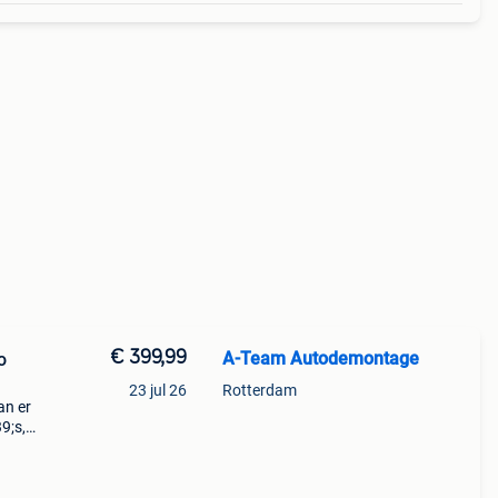
€ 399,99
A-Team Autodemontage
o
23 jul 26
Rotterdam
an er
9;s,
oleer
ta