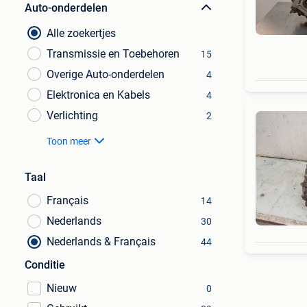
Auto-onderdelen
Alle zoekertjes
Transmissie en Toebehoren
15
Overige Auto-onderdelen
4
Elektronica en Kabels
4
Verlichting
2
Toon meer
Taal
Français
14
Nederlands
30
Nederlands & Français
44
Conditie
Nieuw
0