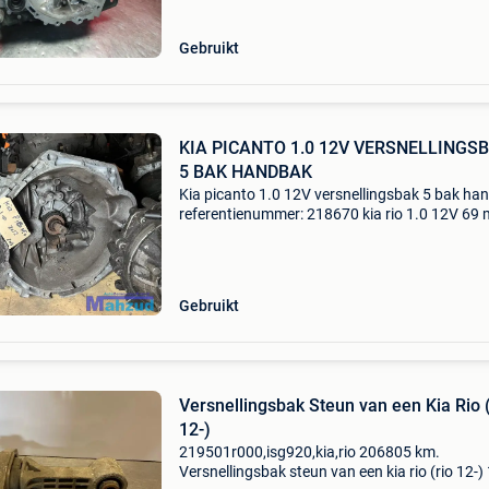
goed. (Nette
Gebruikt
KIA PICANTO 1.0 12V VERSNELLINGS
5 BAK HANDBAK
Kia picanto 1.0 12V versnellingsbak 5 bak ha
referentienummer: 218670 kia rio 1.0 12V 69 
kia model: picanto km: 87.593 Bouwjaar: 201
cilinderinhoud: 1.0 12V vermogen: 69 pk
versnellingsbak
Gebruikt
Versnellingsbak Steun van een Kia Rio 
12-)
219501r000,isg920,kia,rio 206805 km.
Versnellingsbak steun van een kia rio (rio 12-)