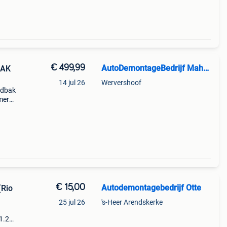
€ 499,99
AutoDemontageBedrijf Mahzud
BAK
14 jul 26
Wervershoof
ndbak
merk:
2
€ 15,00
Autodemontagebedrijf Otte
(Rio
25 jul 26
's-Heer Arendskerke
 1.2