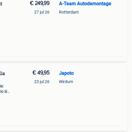
€ 249,99
A-Team Autodemontage
I
27 jul 26
Rotterdam
 type:
€ 49,95
Japoto
ia
23 jul 26
Wirdum
ie:
 iii
i
snell