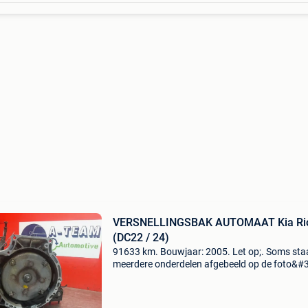
VERSNELLINGSBAK AUTOMAAT Kia Ri
(DC22 / 24)
91633 km. Bouwjaar: 2005. Let op;. Soms sta
meerdere onderdelen afgebeeld op de foto&#3
u krijgt u alleen het bestelde onderdeel ! Contr
de onderdeelbenaming goed. (Let op;. Soms s