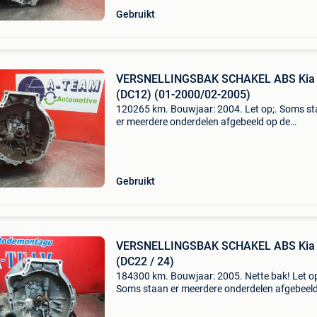
Gebruikt
VERSNELLINGSBAK SCHAKEL ABS Kia 
(DC12) (01-2000/02-2005)
120265 km. Bouwjaar: 2004. Let op;. Soms s
er meerdere onderdelen afgebeeld op de
foto&#39;s, u krijgt u alleen het bestelde onder
Controleer de onderdeelbenaming goed. (Let o
Soms st
Gebruikt
VERSNELLINGSBAK SCHAKEL ABS Kia 
(DC22 / 24)
184300 km. Bouwjaar: 2005. Nette bak! Let op
Soms staan er meerdere onderdelen afgebeel
de foto&#39;s, u krijgt u alleen het bestelde
onderdeel ! Controleer de onderdeelbenaming