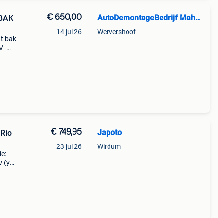
€ 650,00
AutoDemontageBedrijf Mahzud
 BAK
14 jul 26
Wervershoof
at bak
6V
aar:
k
€ 749,95
Japoto
Rio
23 jul 26
Wirdum
ie:
v (yb)
 type: