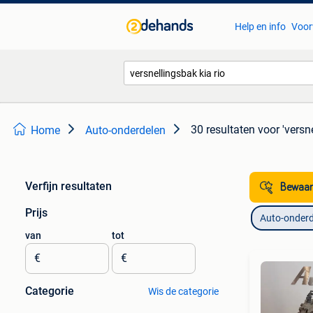
Help en info
Voor
30 resultaten
voor 'versne
Home
Auto-onderdelen
Verfijn resultaten
Bewaar
Prijs
Auto-onderd
van
tot
€
€
Categorie
Wis de categorie