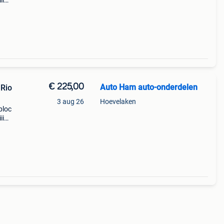
ii
: kia
 ty
€ 225,00
Auto Ham auto-onderdelen
Rio
3 aug 26
Hoevelaken
ploc
ii
: kia
 t