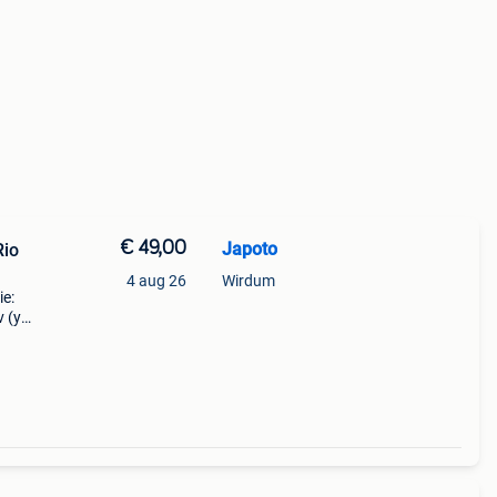
€ 49,00
Japoto
io
4 aug 26
Wirdum
ie:
v (yb)
niek