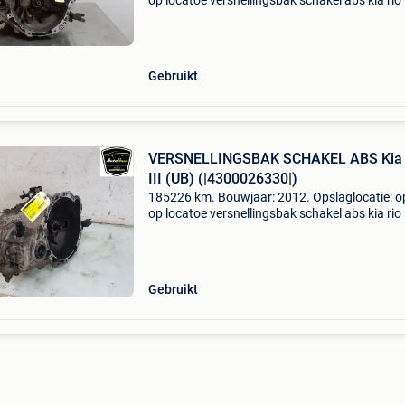
op locatoe versnellingsbak schakel abs kia rio i
(ub) (|4300026310|) algemene informatie merk
model: rio iii (ub) type: versnellingsbak schakel
Gebruikt
VERSNELLINGSBAK SCHAKEL ABS Kia 
III (UB) (|4300026330|)
185226 km. Bouwjaar: 2012. Opslaglocatie: o
op locatoe versnellingsbak schakel abs kia rio i
(ub) (|4300026330|) algemene informatie merk
model: rio iii (ub) type: versnellingsbak schakel
Gebruikt