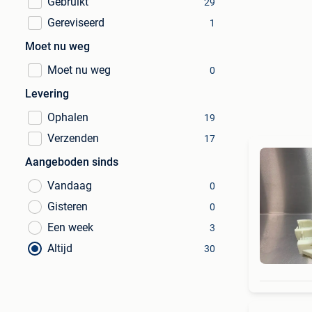
Gebruikt
29
Gereviseerd
1
Moet nu weg
Moet nu weg
0
Levering
Ophalen
19
Verzenden
17
Aangeboden sinds
Vandaag
0
Gisteren
0
Een week
3
Altijd
30