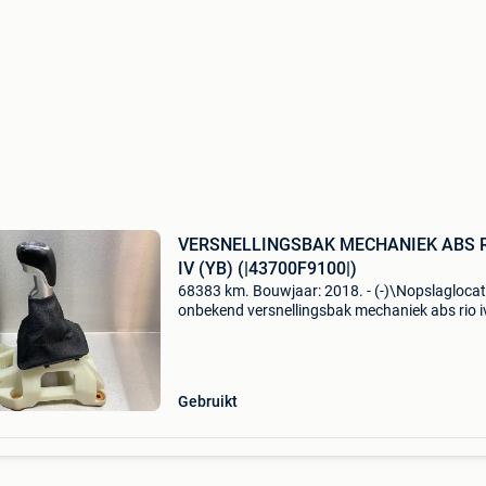
VERSNELLINGSBAK MECHANIEK ABS R
IV (YB) (|43700F9100|)
68383 km. Bouwjaar: 2018. - (-)\Nopslaglocat
onbekend versnellingsbak mechaniek abs rio i
(|43700f9100|) algemene informatie merk: kia
model: rio iv (yb) type: versnellingsbak mecha
type:
Gebruikt