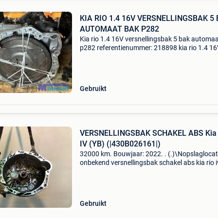
KIA RIO 1.4 16V VERSNELLINGSBAK 5
AUTOMAAT BAK P282
Kia rio 1.4 16V versnellingsbak 5 bak automa
p282 referentienummer: 218898 kia rio 1.4 1
109 pk merk: kia model: rio km: 115.600 Bouwj
2012 cilinderinhoud: 1.4 16V vermogen: 109 p
versn
Gebruikt
VERSNELLINGSBAK SCHAKEL ABS Kia 
IV (YB) (|430B026161|)
32000 km. Bouwjaar: 2022. . (.)\Nopslaglocat
onbekend versnellingsbak schakel abs kia rio i
(|430b026161|) algemene informatie merk: kia
model: rio iv (yb) type: versnellingsbak schakel
Gebruikt