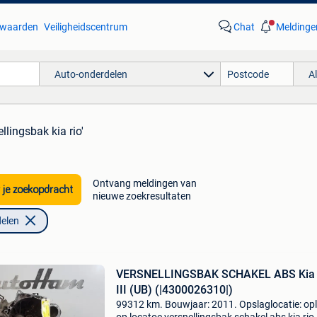
waarden
Veiligheidscentrum
Chat
Meldinge
Auto-onderdelen
A
llingsbak kia rio'
Ontvang meldingen van
 je zoekopdracht
nieuwe zoekresultaten
elen
VERSNELLINGSBAK SCHAKEL ABS Kia 
III (UB) (|4300026310|)
99312 km. Bouwjaar: 2011. Opslaglocatie: op