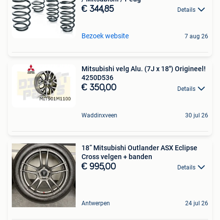
€ 344,85
Details
Bezoek website
7 aug 26
Mitsubishi velg Alu. (7J x 18'') Origineel!
4250D536
€ 350,00
Details
Waddinxveen
30 jul 26
18” Mitsubishi Outlander ASX Eclipse
Cross velgen + banden
€ 995,00
Details
Antwerpen
24 jul 26