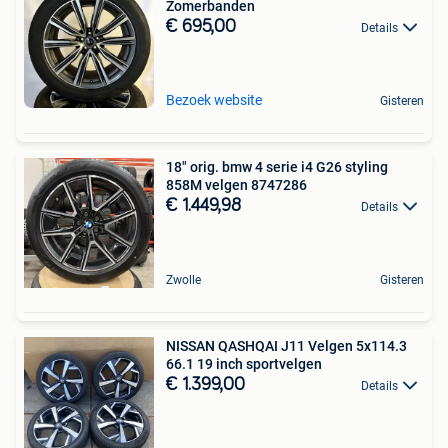
Zomerbanden
€ 695,00
Details
Bezoek website
Gisteren
18" orig. bmw 4 serie i4 G26 styling
858M velgen 8747286
€ 1.449,98
Details
Zwolle
Gisteren
NISSAN QASHQAI J11 Velgen 5x114.3
66.1 19 inch sportvelgen
€ 1.399,00
Details