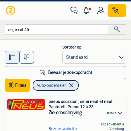
Auto-onderdelen
Sorteer op
Alle afstanden…
Bewaar je zoekopdracht
Filters
Auto-onderdelen
pneus occasion ; semi neuf et neuf
Pastorelli Pneus 12 à 23
Zie omschrijving
Details
Topadvertentie
Bezoek website
Vandaag