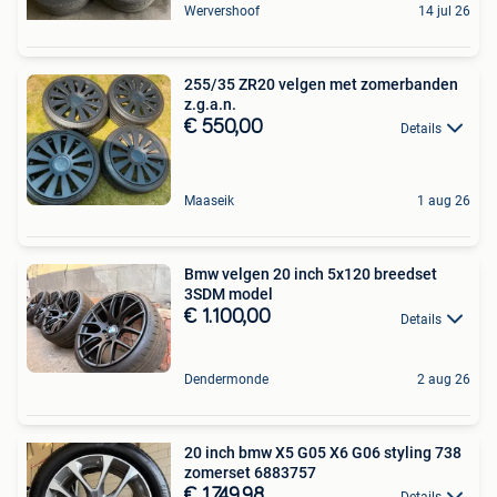
Wervershoof
14 jul 26
255/35 ZR20 velgen met zomerbanden
z.g.a.n.
€ 550,00
Details
Maaseik
1 aug 26
Bmw velgen 20 inch 5x120 breedset
3SDM model
€ 1.100,00
Details
Dendermonde
2 aug 26
20 inch bmw X5 G05 X6 G06 styling 738
zomerset 6883757
€ 1.749,98
Details