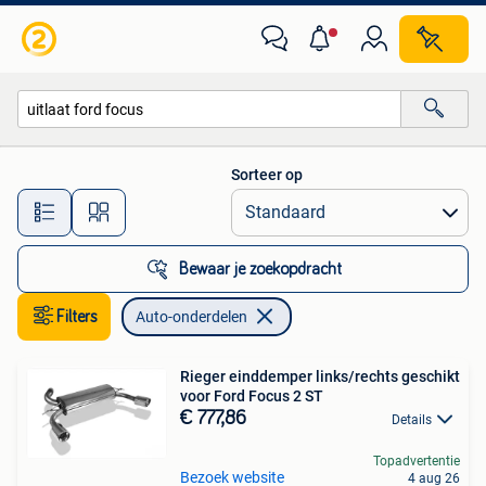
Auto-onderdelen
Sorteer op
Alle afstanden…
Bewaar je zoekopdracht
Filters
Auto-onderdelen
Rieger einddemper links/rechts geschikt
voor Ford Focus 2 ST
€ 777,86
Details
Topadvertentie
Bezoek website
4 aug 26