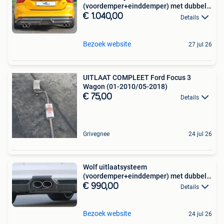
(voordemper+einddemper) met dubbele
uitl
€ 1.040,00
Details
Bezoek website
27 jul 26
UITLAAT COMPLEET Ford Focus 3
Wagon (01-2010/05-2018)
€ 75,00
Details
Grivegnee
24 jul 26
Wolf uitlaatsysteem
(voordemper+einddemper) met dubbele
uitl
€ 990,00
Details
Bezoek website
24 jul 26