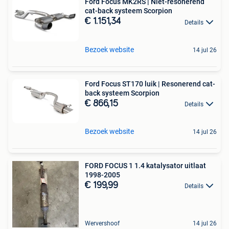
Ford Focus MK2RS | Niet-resonerend
cat-back systeem Scorpion
€ 1.151,34
Details
Bezoek website
14 jul 26
Ford Focus ST170 luik | Resonerend cat-
back systeem Scorpion
€ 866,15
Details
Bezoek website
14 jul 26
FORD FOCUS 1 1.4 katalysator uitlaat
1998-2005
€ 199,99
Details
Wervershoof
14 jul 26