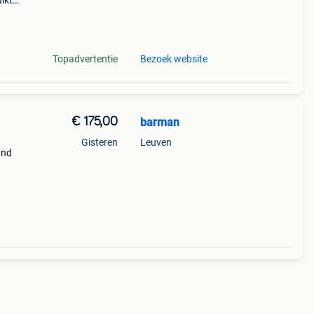
uikte
ge
past
Topadvertentie
Bezoek website
€ 175,00
barman
Gisteren
Leuven
and