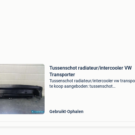
Tussenschot radiateur/intercooler VW
Transporter
Tussenschot radiateur/intercooler vw transpo
te koop aangeboden: tussenschot
radiateur/intercooler voor een volkswagen
tranporter. Kijk naar andere advertenties voor
meer diverse onderdelen. Z
Gebruikt
Ophalen