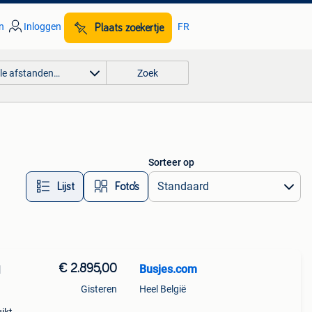
n
Inloggen
FR
Plaats zoekertje
lle afstanden…
Zoek
Sorteer op
Lijst
Foto’s
€ 2.895,00
Busjes.com
N
Gisteren
Heel België