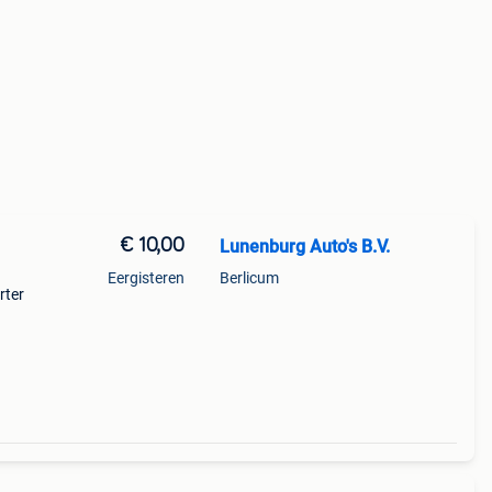
€ 10,00
Lunenburg Auto's B.V.
Eergisteren
Berlicum
rter
 nog