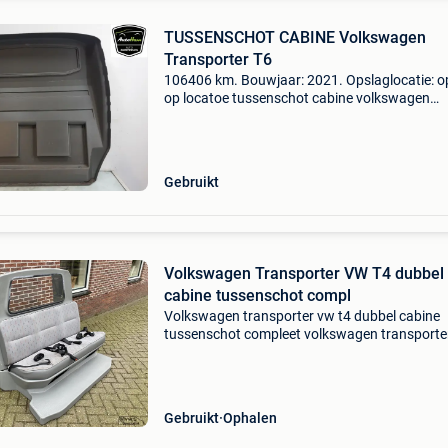
TUSSENSCHOT CABINE Volkswagen
Transporter T6
106406 km. Bouwjaar: 2021. Opslaglocatie: o
op locatoe tussenschot cabine volkswagen
transporter t6 algemene informatie merk:
volkswagen model: transporter t6 type:
tussenschot cabine bouwjaar: ju
Gebruikt
Volkswagen Transporter VW T4 dubbel
cabine tussenschot compl
Volkswagen transporter vw t4 dubbel cabine
tussenschot compleet volkswagen transporte
t4 dubbel cabine tussenschot compleet compl
dubbel cabine, incl. Frame gordel etc. Geschik
3 personen
Gebruikt
Ophalen