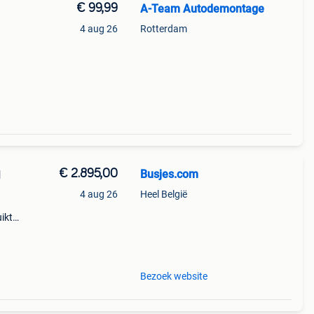
€ 99,99
A-Team Autodemontage
4 aug 26
Rotterdam
€ 2.895,00
Busjes.com
N
4 aug 26
Heel België
uikte
ge
past
Bezoek website