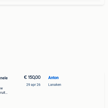
€ 150,00
Anton
inele
29 apr 26
Lanaken
vw
ruit
) ✔