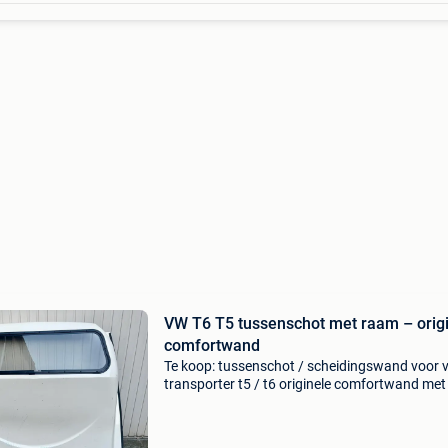
VW T6 T5 tussenschot met raam – orig
comfortwand
Te koop: tussenschot / scheidingswand voor 
transporter t5 / t6 originele comfortwand met 
(verduisterend) en beklede cabinezijde
(geluidsdempend). ✔ In nette staat (zie foto’s
inclusief raam