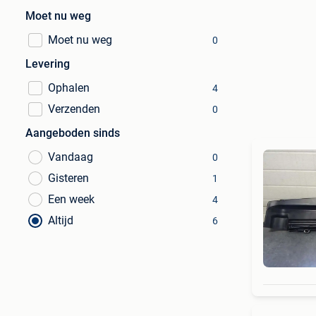
Moet nu weg
Moet nu weg
0
Levering
Ophalen
4
Verzenden
0
Aangeboden sinds
Vandaag
0
Gisteren
1
Een week
4
Altijd
6