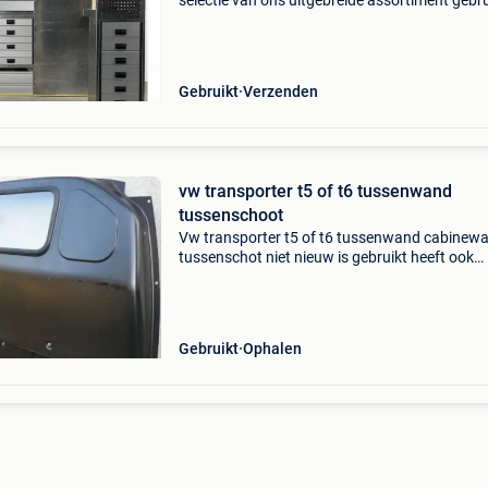
selectie van ons uitgebreide assortiment gebr
bedrijfswageninrichtingen. Ontdek het volledi
aanbod en vind precies wat bij jouw voertuig 
op bus
Gebruikt
Verzenden
vw transporter t5 of t6 tussenwand
tussenschoot
Vw transporter t5 of t6 tussenwand cabinew
tussenschot niet nieuw is gebruikt heeft ook
gebruik sporen prijs is per stuk = 175e..
Gebruikt
Ophalen