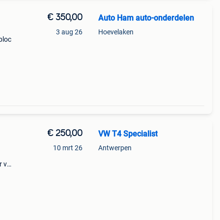
€ 350,00
Auto Ham auto-onderdelen
3 aug 26
Hoevelaken
ploc
€ 250,00
VW T4 Specialist
10 mrt 26
Antwerpen
r vw
ete
t voor