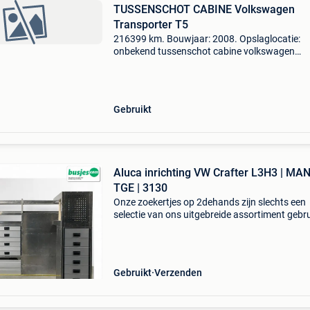
TUSSENSCHOT CABINE Volkswagen
Transporter T5
216399 km. Bouwjaar: 2008. Opslaglocatie:
onbekend tussenschot cabine volkswagen
transporter t5 algemene informatie merk:
volkswagen model: transporter t5 type:
tussenschot cabine bouwjaar: mei 2008 t
Gebruikt
Aluca inrichting VW Crafter L3H3 | MA
TGE | 3130
Onze zoekertjes op 2dehands zijn slechts een
selectie van ons uitgebreide assortiment gebr
bedrijfswageninrichtingen. Ontdek het volledi
aanbod en vind precies wat bij jouw voertuig 
op bus
Gebruikt
Verzenden