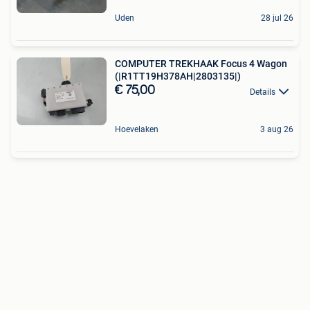
Uden
28 jul 26
COMPUTER TREKHAAK Focus 4 Wagon
(|R1TT19H378AH|2803135|)
€ 75,00
Details
Hoevelaken
3 aug 26