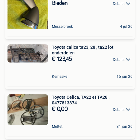
Bieden
Details
Messelbroek
4 jul 26
Toyota calica ta23, 28 , ta22 lot
onderdelen
€ 123,45
Details
Kemzeke
15 jun 26
Toyota Celica, TA22 et TA28 .
0477813374
€ 0,00
Details
Mettet
31 jan 26