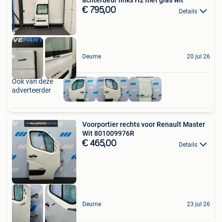
achterdeur links H2 met glas wit
€ 795,00
Details
Deurne
20 jul 26
Ook van deze
adverteerder
Voorportier rechts voor Renault Master
Wit 801009976R
€ 465,00
Details
Deurne
23 jul 26