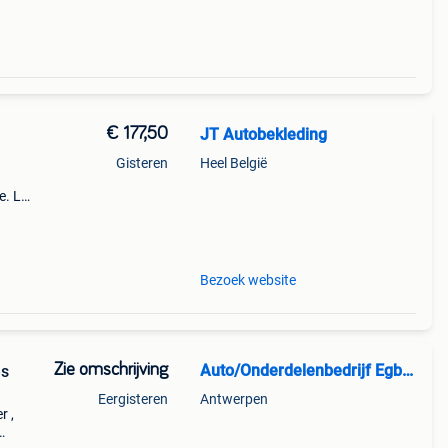
€ 177,50
JT Autobekleding
Gisteren
Heel België
e. Let
stin
Bezoek website
Zie omschrijving
Auto/Onderdelenbedrijf Egbert de Boer
es
Eergisteren
Antwerpen
r ,