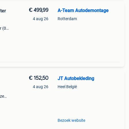
€ 499,99
A-Team Autodemontage
ter
4 aug 26
Rotterdam
r (01-
oor
€ 152,50
JT Autobekleding
4 aug 26
Heel België
eze
e vw
Bezoek website