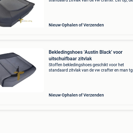
standaard zitvlak van de vw crafter. Let op, d
past niet op stoelen met een uitschuifbaar
zitgedeelte. Naam bekleding: austin black dez
crafter stoelhoe
Nieuw
Ophalen of Verzenden
Bekledingshoes ‘Austin Black’ voor
uitschuifbaar zitvlak
Stoffen bekledingshoes geschikt voor het
standaard zitvlak van de vw crafter en man tg
op, deze hoes past op stoelen met een
uitschuifbaar zitgedeelte. Naam bekleding: au
black deze vw craft
Nieuw
Ophalen of Verzenden