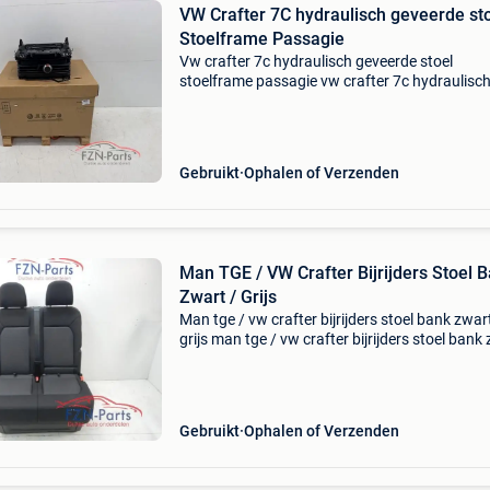
VW Crafter 7C hydraulisch geveerde st
Stoelframe Passagie
Vw crafter 7c hydraulisch geveerde stoel
stoelframe passagie vw crafter 7c hydraulisc
geveerde stoel stoelframe passagier rechts *
onderdeelnummer: 2n0881106an vergelijkbar
onderdeelnummers: 2n08811
Gebruikt
Ophalen of Verzenden
Man TGE / VW Crafter Bijrijders Stoel 
Zwart / Grijs
Man tge / vw crafter bijrijders stoel bank zwar
grijs man tge / vw crafter bijrijders stoel bank
/ grijs* 2 zits stoel 2 zits met opbergvak extra
product informatie: prijs (inclusief btw): &e
Gebruikt
Ophalen of Verzenden