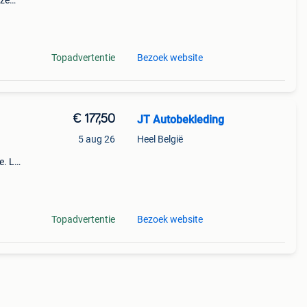
eze
e vw
Topadvertentie
Bezoek website
€ 177,50
JT Autobekleding
5 aug 26
Heel België
e. Let
stin
Topadvertentie
Bezoek website