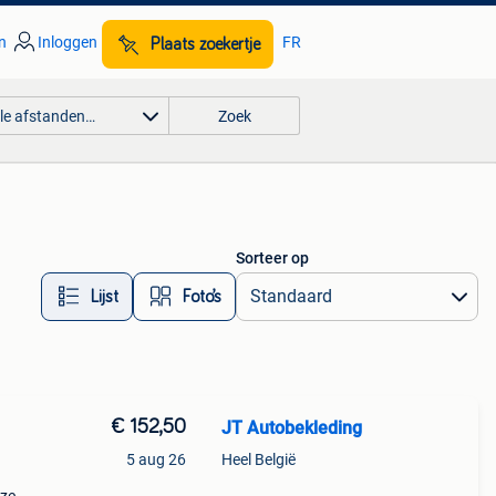
n
Inloggen
FR
Plaats zoekertje
lle afstanden…
Zoek
Sorteer op
Lijst
Foto’s
€ 152,50
JT Autobekleding
5 aug 26
Heel België