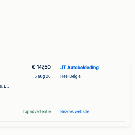
€ 147,50
JT Autobekleding
5 aug 26
Heel België
e. Let
fbaar
 vw
Topadvertentie
Bezoek website