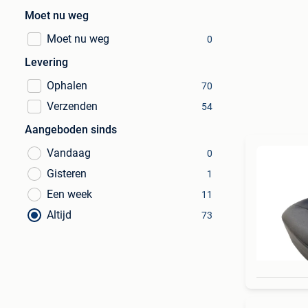
Moet nu weg
Moet nu weg
0
Levering
Ophalen
70
Verzenden
54
Aangeboden sinds
Vandaag
0
Gisteren
1
Een week
11
Altijd
73