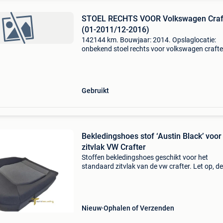
STOEL RECHTS VOOR Volkswagen Craf
(01-2011/12-2016)
142144 km. Bouwjaar: 2014. Opslaglocatie:
onbekend stoel rechts voor volkswagen crafte
2011/12-2016) algemene informatie merk:
volkswagen model: crafter type: stoel rechts v
type: stoel rechts
Gebruikt
Bekledingshoes stof ‘Austin Black’ voor
zitvlak VW Crafter
Stoffen bekledingshoes geschikt voor het
standaard zitvlak van de vw crafter. Let op, d
past niet op stoelen met een uitschuifbaar
zitgedeelte. Naam bekleding: austin black dez
crafter stoelhoe
Nieuw
Ophalen of Verzenden