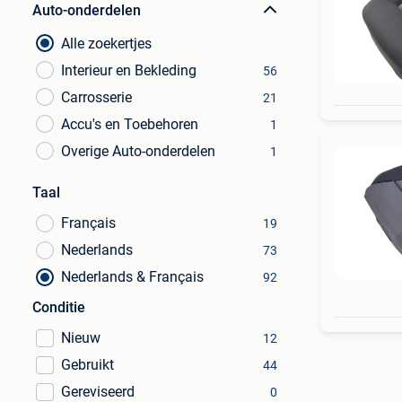
Auto-onderdelen
Alle zoekertjes
Interieur en Bekleding
56
Carrosserie
21
Accu's en Toebehoren
1
Overige Auto-onderdelen
1
Taal
Français
19
Nederlands
73
Nederlands & Français
92
Conditie
Nieuw
12
Gebruikt
44
Gereviseerd
0