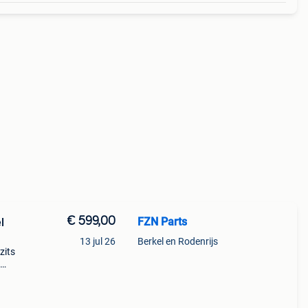
€ 599,00
FZN Parts
l
13 jul 26
Berkel en Rodenrijs
zits