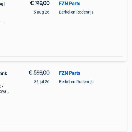
€ 749,00
FZN Parts
oel
5 aug 26
Berkel en Rodenrijs
h
e
€ 599,00
FZN Parts
Bank
31 jul 26
Berkel en Rodenrijs
t /
 zwart