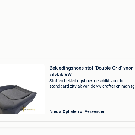
Bekledingshoes stof ‘Double Grid’ voor
zitvlak VW
Stoffen bekledingshoes geschikt voor het
standaard zitvlak van de vw crafter en man tg
op, deze past niet op stoelen met een uitschui
zitgedeelte. Naam bekleding: double grid deze
crafte
Nieuw
Ophalen of Verzenden