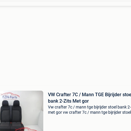
VW Crafter 7C / Mann TGE Bijrijder stoe
bank 2-Zits Met gor
Vw crafter 7c / mann tge bijrijder stoel bank 2-
met gor vw crafter 7c / mann tge bijrijder stoel
bank 2-zits met gordel * stoel met gordel extra
product informatie: prijs (inclusief btw): €5