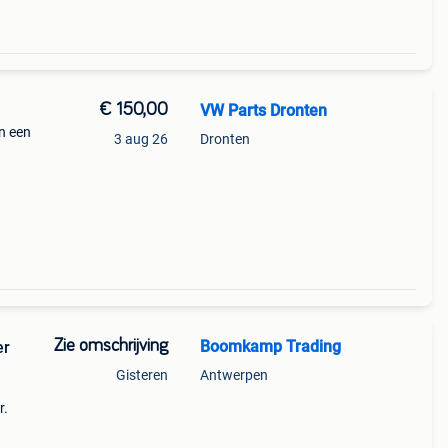
€ 150,00
VW Parts Dronten
n een
3 aug 26
Dronten
ing
Zie omschrijving
Boomkamp Trading
er
Gisteren
Antwerpen
r.