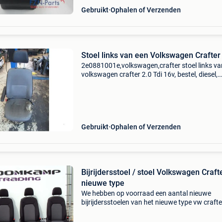
Gebruikt
Ophalen of Verzenden
Stoel links van een Volkswagen Crafter
2e0881001e,volkswagen,crafter stoel links va
volkswagen crafter 2.0 Tdi 16v, bestel, diesel,
1.968Cc, 100kw (136pk), rwd, cktc, 2011-05 /
2016-12 omschrijving luchtgeveerde stoel, zitt
moet...
Gebruikt
Ophalen of Verzenden
Bijrijdersstoel / stoel Volkswagen Craft
nieuwe type
We hebben op voorraad een aantal nieuwe
bijrijdersstoelen van het nieuwe type vw crafte