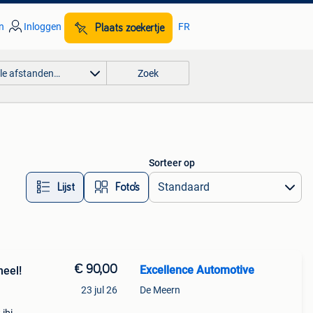
n
Inloggen
FR
Plaats zoekertje
lle afstanden…
Zoek
Sorteer op
Lijst
Foto’s
€ 90,00
Excellence Automotive
neel!
23 jul 26
De Meern