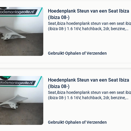
Hoedenplank Steun van een Seat Ibiza
(Ibiza 08-)
Seat,ibiza hoedenplank steun van een seat ibi
(ibiza 08-) 1.6 16V, hatchback, 2dr, benzine,
1.598Cc, 77kw (105pk), fwd, bts, 2008-07 / 2
05, 6j1 omschrijving rechts als nieuw, in goede
staat hoed
Gebruikt
Ophalen of Verzenden
Hoedenplank Steun van een Seat Ibiza
(Ibiza 08-)
Seat,ibiza hoedenplank steun van een seat ibi
(ibiza 08-) 1.6 16V, hatchback, 2dr, benzine,
1.598Cc, 77kw (105pk), fwd, bts, 2008-07 / 2
05, 6j1 omschrijving links als nieuw, in goede 
hoede
Gebruikt
Ophalen of Verzenden