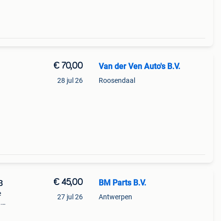
€ 70,00
Van der Ven Auto's B.V.
28 jul 26
Roosendaal
onze
€ 45,00
BM Parts B.V.
B
e
27 jul 26
Antwerpen
.
m-