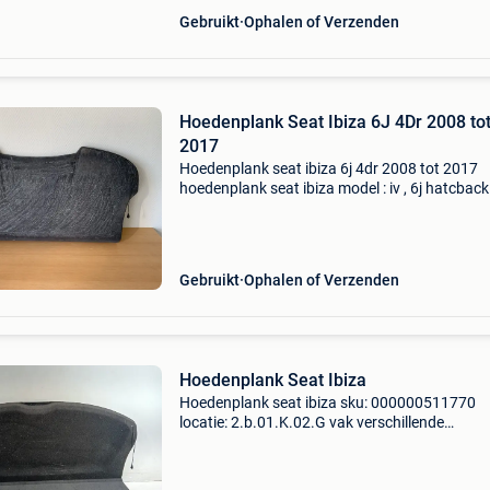
Gebruikt
Ophalen of Verzenden
Hoedenplank Seat Ibiza 6J 4Dr 2008 to
2017
Hoedenplank seat ibiza 6j 4dr 2008 tot 2017
hoedenplank seat ibiza model : iv , 6j hatcback
bouwjaar : 2008 tot 2017 aantal deuren : 4 d
onderdeelnummer : 6j4867769d w06j486776
staat : techn
Gebruikt
Ophalen of Verzenden
Hoedenplank Seat Ibiza
Hoedenplank seat ibiza sku: 000000511770
locatie: 2.b.01.K.02.G vak verschillende
garantievoorwaarden zijn van toepassing op 
producten. Alle producten, behalve banden en
batterijen, worden verkoc