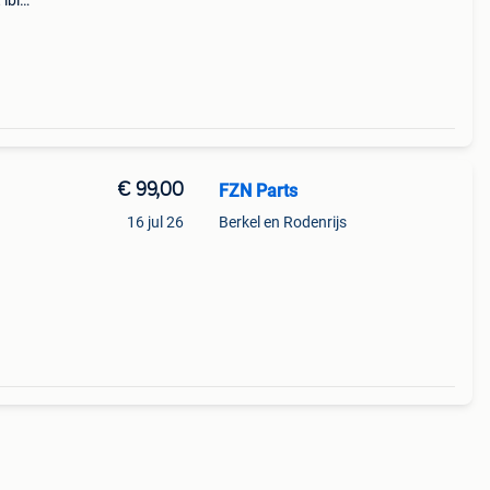
ibiza
extra
arge
€ 99,00
FZN Parts
16 jul 26
Berkel en Rodenrijs