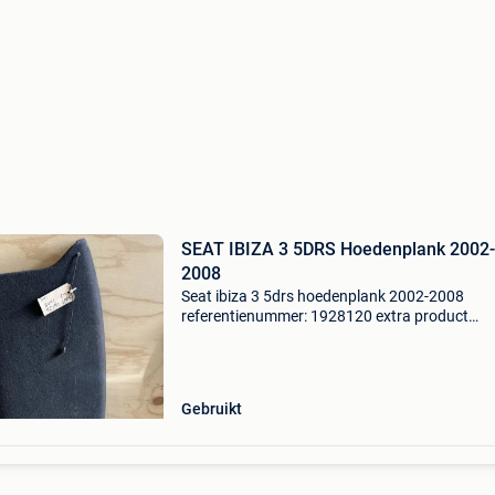
SEAT IBIZA 3 5DRS Hoedenplank 2002-
2008
Seat ibiza 3 5drs hoedenplank 2002-2008
referentienummer: 1928120 extra product
informatie: prijs: € 39,99 prijstype: marge
onderdeelnummer: 104, .. Producttype:
hoedenplank | rolhoes levering: o
Gebruikt