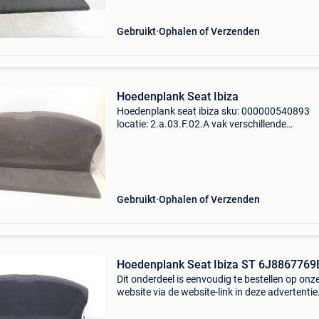
Gebruikt
Ophalen of Verzenden
Hoedenplank Seat Ibiza
Hoedenplank seat ibiza sku: 000000540893
locatie: 2.a.03.F.02.A vak verschillende
garantievoorwaarden zijn van toepassing op 
producten. Alle producten, behalve banden en
batterijen, worden verkoc
Gebruikt
Ophalen of Verzenden
Hoedenplank Seat Ibiza ST 6J8867769
Dit onderdeel is eenvoudig te bestellen op onz
website via de website-link in deze advertentie
Hoedenplank seat ibiza stonderdeelnummer:
6j8867769bbouwjaar: 2012305681km oud b