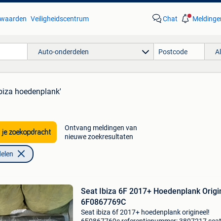
waarden
Veiligheidscentrum
Chat
Meldinge
Auto-onderdelen
A
ibiza hoedenplank'
Ontvang meldingen van
 je zoekopdracht
nieuwe zoekresultaten
elen
Seat Ibiza 6F 2017+ Hoedenplank Origi
6F0867769C
Seat ibiza 6f 2017+ hoedenplank origineel!