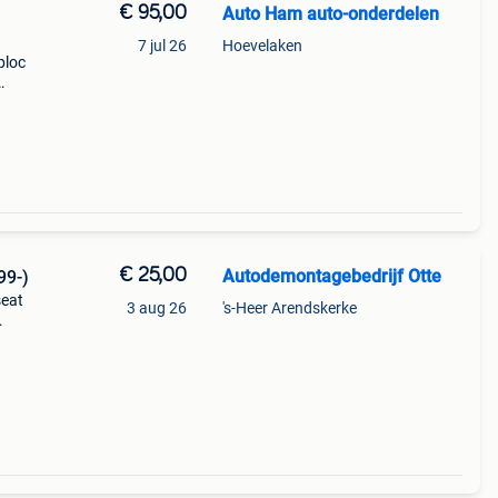
€ 95,00
Auto Ham auto-onderdelen
7 jul 26
Hoevelaken
ploc
:
ank
€ 25,00
Autodemontagebedrijf Otte
99-)
seat
3 aug 26
's-Heer Arendskerke
; asv;