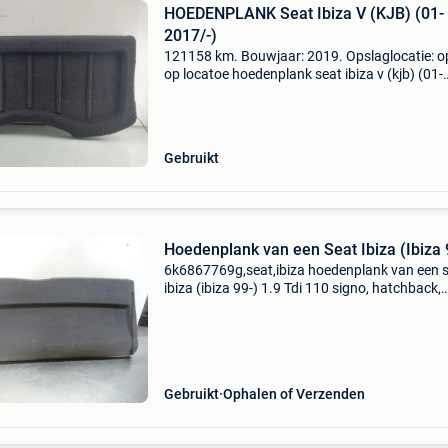
HOEDENPLANK Seat Ibiza V (KJB) (01-
2017/-)
121158 km. Bouwjaar: 2019. Opslaglocatie: o
op locatoe hoedenplank seat ibiza v (kjb) (01-
2017/-) algemene informatie merk: seat model
ibiza v (kjb) type: hoedenplank type: hoedenpl
bouwjaar:
Gebruikt
Hoedenplank van een Seat Ibiza (Ibiza 
6k6867769g,seat,ibiza hoedenplank van een 
ibiza (ibiza 99-) 1.9 Tdi 110 signo, hatchback,
diesel, 1.896Cc, 81kw (110pk), fwd, afn; euro2
ask, 1997-02 / 2002-02, 6k1 hoedenplank van een
sea
Gebruikt
Ophalen of Verzenden