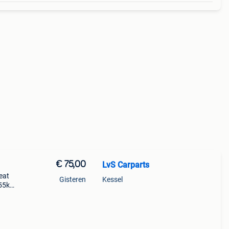
€ 75,00
LvS Carparts
eat
Gisteren
Kessel
 55kw
ellen