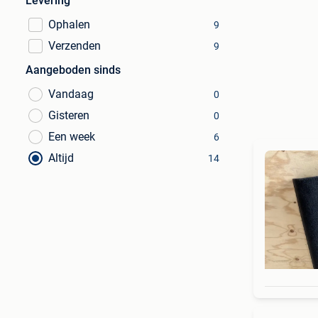
Levering
Ophalen
9
Verzenden
9
Aangeboden sinds
Vandaag
0
Gisteren
0
Een week
6
Altijd
14