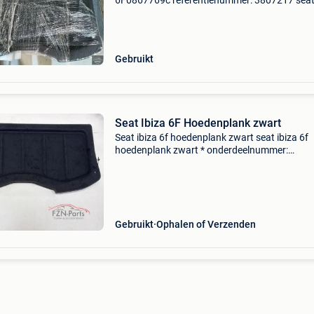
6F0867769c referentienummer: 3807217 seat 
6f 2017+ hoedenplank origineel! 6F0867769c 
product informatie: prijs: € 90,00 prijstype: m
ond
Gebruikt
Seat Ibiza 6F Hoedenplank zwart
Seat ibiza 6f hoedenplank zwart seat ibiza 6f
hoedenplank zwart * onderdeelnummer:
6f0867769d extra product informatie: prijs
(inclusief btw): €99,00 levering: ophalen of
verzenden verzendkosten:
Gebruikt
Ophalen of Verzenden