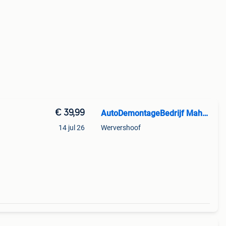
€ 39,99
AutoDemontageBedrijf Mahzud
14 jul 26
Wervershoof