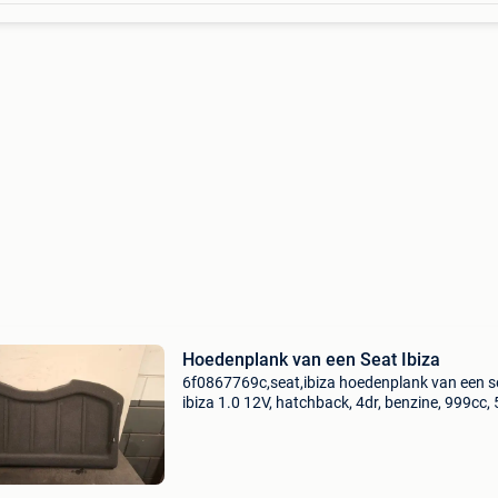
Hoedenplank van een Seat Ibiza
6f0867769c,seat,ibiza hoedenplank van een s
ibiza 1.0 12V, hatchback, 4dr, benzine, 999cc,
(75pk), fwd, chyb, 2017-01 omschrijving btw-
factuur met korting mogelijk. Onderdelen best
aan de