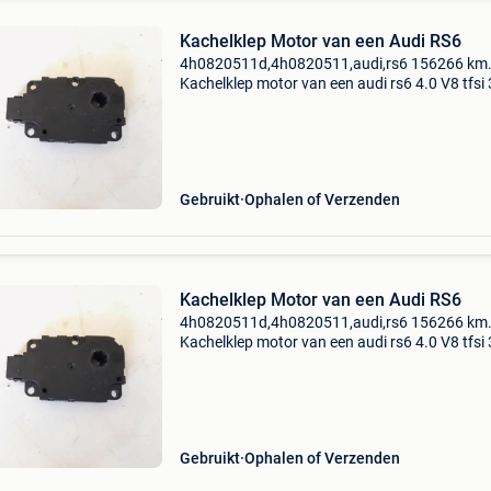
Kachelklep Motor van een Audi RS6
4h0820511d,4h0820511,audi,rs6 156266 km
Kachelklep motor van een audi rs6 4.0 V8 tfsi 
combi/o, benzine, 3 993cc, 412kw (560pk), 4x
crdb; cwub, 2013-01 / 2018-09, 4g5; 4gd
omschrijving dit... K
Gebruikt
Ophalen of Verzenden
Kachelklep Motor van een Audi RS6
4h0820511d,4h0820511,audi,rs6 156266 km
Kachelklep motor van een audi rs6 4.0 V8 tfsi 
combi/o, benzine, 3 993cc, 412kw (560pk), 4x
crdb; cwub, 2013-01 / 2018-09, 4g5; 4gd
omschrijving dit... K
Gebruikt
Ophalen of Verzenden