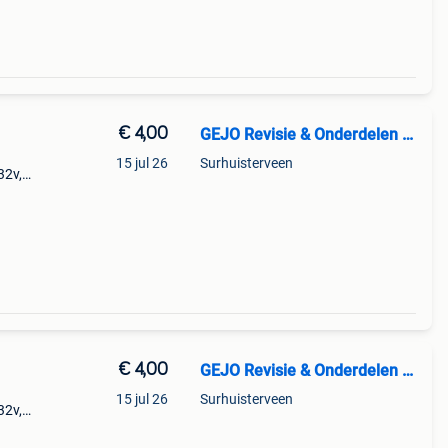
€ 4,00
GEJO Revisie & Onderdelen BV
.
15 jul 26
Surhuisterveen
32v,
4,
€ 4,00
GEJO Revisie & Onderdelen BV
.
15 jul 26
Surhuisterveen
32v,
4,