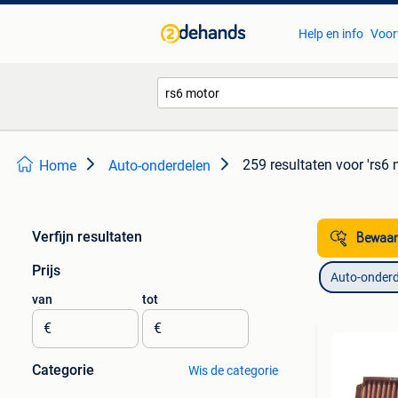
Help en info
Voor
259 resultaten
voor 'rs6 
Home
Auto-onderdelen
Verfijn resultaten
Bewaar
Prijs
Auto-onderd
van
tot
€
€
Categorie
Wis de categorie