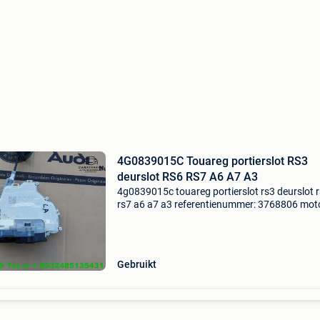
4G0839015C Touareg portierslot RS3
deurslot RS6 RS7 A6 A7 A3
4g0839015c touareg portierslot rs3 deurslot 
rs7 a6 a7 a3 referentienummer: 3768806 mot
deurslot motor portier slot deur slot motor
portierslot sluithulpmotor slotmechaniek slot
mechaniek cilinde
Gebruikt