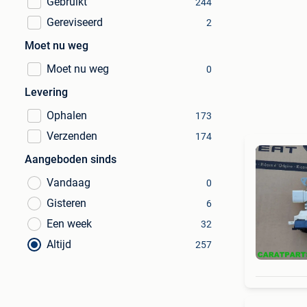
Gebruikt
244
Gereviseerd
2
Moet nu weg
Moet nu weg
0
Levering
Ophalen
173
Verzenden
174
Aangeboden sinds
Vandaag
0
Gisteren
6
Een week
32
Altijd
257