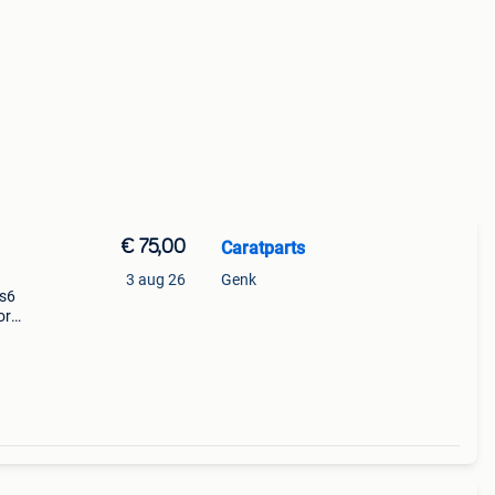
€ 75,00
Caratparts
3 aug 26
Genk
rs6
or