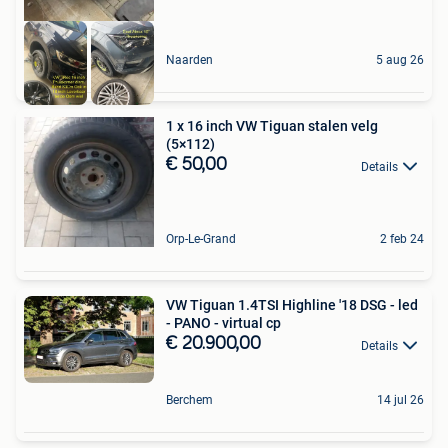
Naarden
5 aug 26
1 x 16 inch VW Tiguan stalen velg
(5×112)
€ 50,00
Details
Orp-Le-Grand
2 feb 24
VW Tiguan 1.4TSI Highline '18 DSG - led
- PANO - virtual cp
€ 20.900,00
Details
Berchem
14 jul 26