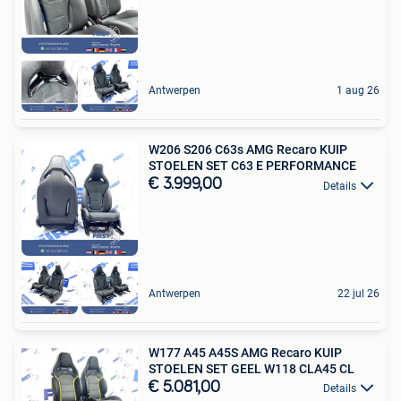
Antwerpen
1 aug 26
W206 S206 C63s AMG Recaro KUIP
STOELEN SET C63 E PERFORMANCE
€ 3.999,00
Details
Antwerpen
22 jul 26
W177 A45 A45S AMG Recaro KUIP
STOELEN SET GEEL W118 CLA45 CL
€ 5.081,00
Details