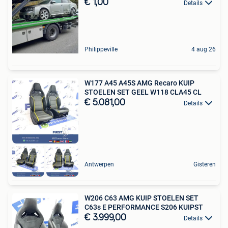
€ 1,00
Details
Philippeville
4 aug 26
W177 A45 A45S AMG Recaro KUIP
STOELEN SET GEEL W118 CLA45 CL
€ 5.081,00
Details
Antwerpen
Gisteren
W206 C63 AMG KUIP STOELEN SET
C63s E PERFORMANCE S206 KUIPST
€ 3.999,00
Details