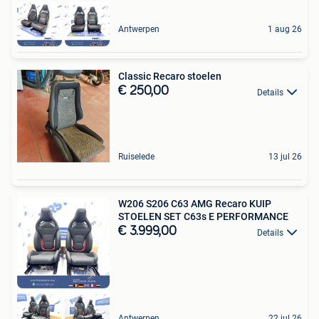
Antwerpen
1 aug 26
Classic Recaro stoelen
€ 250,00
Details
Ruiselede
13 jul 26
W206 S206 C63 AMG Recaro KUIP
STOELEN SET C63s E PERFORMANCE
€ 3.999,00
Details
Antwerpen
22 jul 26