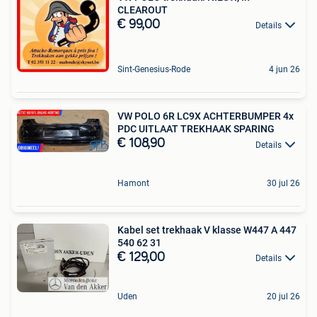
CLEAROUT
€ 99,00
Details
Sint-Genesius-Rode
4 jun 26
VW POLO 6R LC9X ACHTERBUMPER 4x
PDC UITLAAT TREKHAAK SPARING
€ 108,90
Details
Hamont
30 jul 26
Kabel set trekhaak V klasse W447 A 447
540 62 31
€ 129,00
Details
Uden
20 jul 26