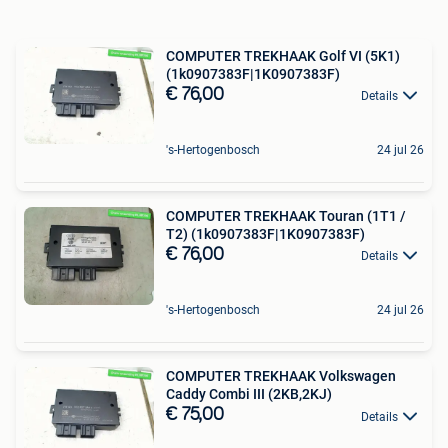
COMPUTER TREKHAAK Golf VI (5K1)
(1k0907383F|1K0907383F)
€ 76,00
Details
's-Hertogenbosch
24 jul 26
COMPUTER TREKHAAK Touran (1T1 /
T2) (1k0907383F|1K0907383F)
€ 76,00
Details
's-Hertogenbosch
24 jul 26
COMPUTER TREKHAAK Volkswagen
Caddy Combi III (2KB,2KJ)
€ 75,00
Details