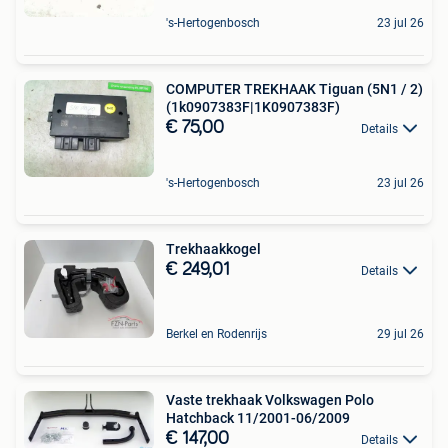
's-Hertogenbosch
23 jul 26
COMPUTER TREKHAAK Tiguan (5N1 / 2)
(1k0907383F|1K0907383F)
€ 75,00
Details
's-Hertogenbosch
23 jul 26
Trekhaakkogel
€ 249,01
Details
Berkel en Rodenrijs
29 jul 26
Vaste trekhaak Volkswagen Polo
Hatchback 11/2001-06/2009
€ 147,00
Details