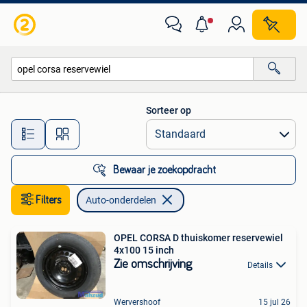
Auto-onderdelen
Sorteer op
Alle afstanden…
Bewaar je zoekopdracht
Filters
Auto-onderdelen
OPEL CORSA D thuiskomer reservewiel
4x100 15 inch
Zie omschrijving
Details
Wervershoof
15 jul 26