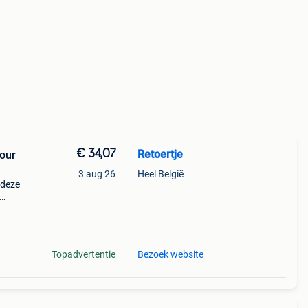
€ 34,07
Retoertje
tour
3 aug 26
Heel België
 deze
Topadvertentie
Bezoek website