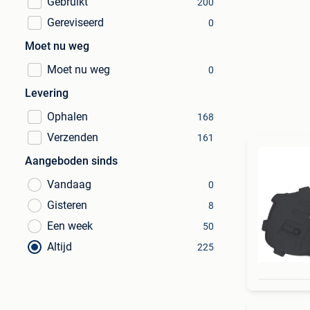
Gebruikt
200
Gereviseerd
0
Moet nu weg
Moet nu weg
0
Levering
Ophalen
168
Verzenden
161
Aangeboden sinds
Vandaag
0
Gisteren
8
Een week
50
Altijd
225