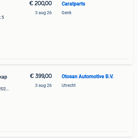
€ 200,00
Caratparts
3 aug 26
Genk
 5
04-
€ 399,00
Otosan Automotive B.V.
kap
3 aug 26
Utrecht
2020
op :
ra