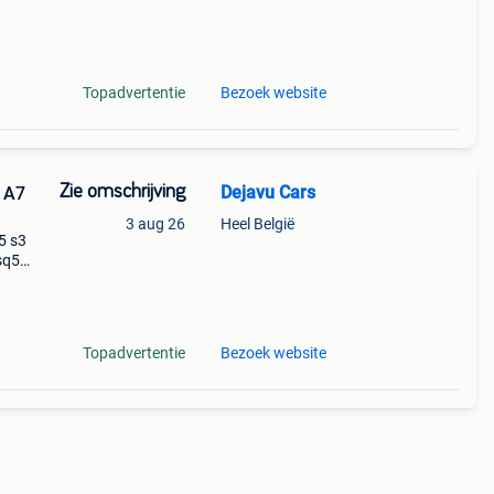
t een
Topadvertentie
Bezoek website
Zie omschrijving
Dejavu Cars
 A7
3 aug 26
Heel België
a5 s3
sq5
voor d
Topadvertentie
Bezoek website