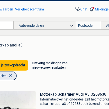
waarden
Veiligheidscentrum
Chat
Meldinge
Auto-onderdelen
A
orkap audi a3'
Ontvang meldingen van
 je zoekopdracht
nieuwe zoekresultaten
elen
Motorkap Scharnier Audi A3 O269638
Informatie over het onderdeel zelf het motork
scharnier audi a3 o269638 , ook bekend onder
artikelnummer 8v0823302f , is een essentieel