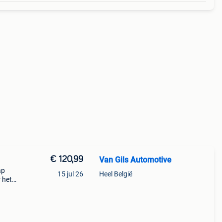
€ 120,99
Van Gils Automotive
ap
15 jul 26
Heel België
 het
t een