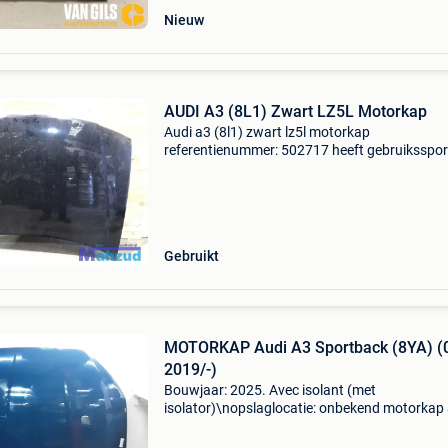
Nieuw
AUDI A3 (8L1) Zwart LZ5L Motorkap
Audi a3 (8l1) zwart lz5l motorkap
referentienummer: 502717 heeft gebruiksspo
extra product informatie: prijs: € 0,00 prijstype
marge onderdeelnummer: 289, lz5l producttyp
motorkap levering:
Gebruikt
MOTORKAP Audi A3 Sportback (8YA) (
2019/-)
Bouwjaar: 2025. Avec isolant (met
isolator)\nopslaglocatie: onbekend motorkap
a3 sportback (8ya) (01-2019/-) algemene
informatie merk: audi model: a3 sportback (8y