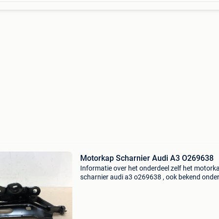
Motorkap Scharnier Audi A3 O269638
Informatie over het onderdeel zelf het motork
scharnier audi a3 o269638 , ook bekend onder
artikelnummer 8v0823302f , is een essentieel
onderdeel voor de audi a3. Dit scharnier speel
crucia