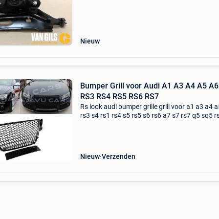
onderdeel voor de audi a3. Dit scharnier speel
crucia
Nieuw
Bumper Grill voor Audi A1 A3 A4 A5 A6
RS3 RS4 RS5 RS6 RS7
Rs look audi bumper grille grill voor a1 a3 a4 
rs3 s4 rs1 rs4 s5 rs5 s6 rs6 a7 s7 rs7 q5 sq5 r
q7 sq7 rsq7 s-line rs quattro w12 zeer hoge
kwaliteit en uitstekende pasvorm. Dit zorgt er
Nieuw
Verzenden