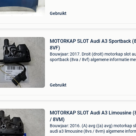
type: motorkap aantal deuren:
Gebruikt
MOTORKAP SLOT Audi A3 Sportback (8
8VF)
Bouwjaar: 2017. Droit (droit) motorkap slot a
sportback (8va / 8vf) algemene informatie me
audi model: a3 sportback (8va/8vf) type: mot
slot type: motorkapslot bouwjaar: 2017 refere
Gebruikt
MOTORKAP SLOT Audi A3 Limousine (
/ 8VM)
Bouwjaar: 2016. (A) avg ((a) avg) motorkap s
audi a3 limousine (8vs / 8vm) algemene infor