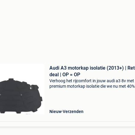
Audi A3 motorkap isolatie (2013+) | Re
deal | OP = OP
Verhoog het rijcomfort in jouw audi a3 8v met
premium motorkap isolatie die we nu met 40%
korting aanbieden. Deze specifieke motorkap
isolatie zorgt voor een stillere motor en een
strakkere afwer
Nieuw
Verzenden