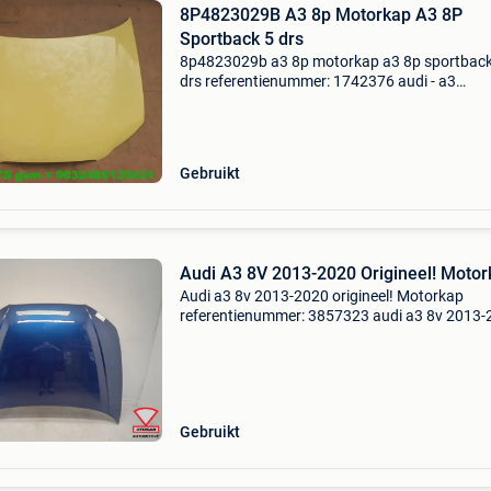
8P4823029B A3 8p Motorkap A3 8P
Sportback 5 drs
8p4823029b a3 8p motorkap a3 8p sportback
drs referentienummer: 1742376 audi - a3
sportback 8p audi a3 8p sportback 5 drs = 20
2008 tel nr / whatsapp = 0032485135431
8p4823029b motorkap a3 8p e
Gebruikt
Audi A3 8V 2013-2020 Origineel! Motor
Audi a3 8v 2013-2020 origineel! Motorkap
referentienummer: 3857323 audi a3 8v 2013-
origineel! Motorkap -kleurcode : onbekend -let 
kan gebruikerssporen of krasjes bevatten. Ext
product info
Gebruikt