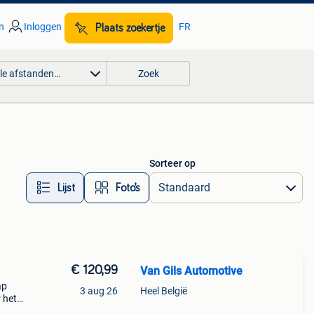
n
Inloggen
FR
Plaats zoekertje
lle afstanden…
Zoek
Sorteer op
Lijst
Foto’s
€ 120,99
Van Gils Automotive
ap
3 aug 26
Heel België
 het