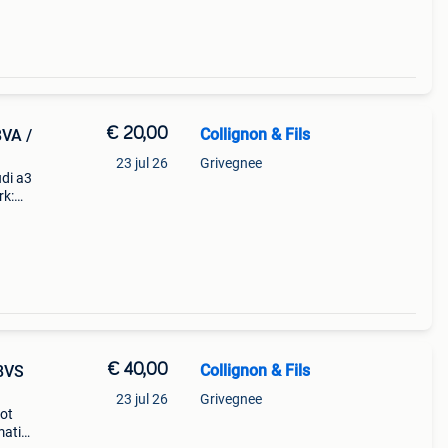
€ 20,00
Collignon & Fils
VA /
23 jul 26
Grivegnee
udi a3
rk:
orkap
ntien
€ 40,00
Collignon & Fils
8VS
23 jul 26
Grivegnee
lot
matie