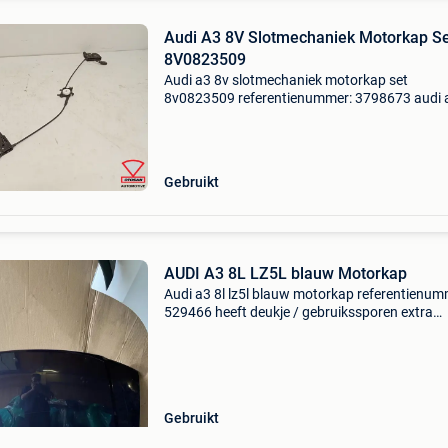
Audi A3 8V Slotmechaniek Motorkap S
8V0823509
Audi a3 8v slotmechaniek motorkap set
8v0823509 referentienummer: 3798673 audi 
slotmechaniek motorkap set 8v0823509 extr
product informatie: prijs: € 69,00 prijstype: exc
btw. Onderd
Gebruikt
AUDI A3 8L LZ5L blauw Motorkap
Audi a3 8l lz5l blauw motorkap referentienum
529466 heeft deukje / gebruikssporen extra
product informatie: prijs: € 90,00 prijstype: m
onderdeelnummer: 289, lz5l producttype: mot
le
Gebruikt