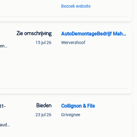
Bezoek website
Zie omschrijving
AutoDemontageBedrijf Mahzud
15 jul 26
Wervershoof
ren
:
e:
Bieden
Collignon & Fils
01-
23 jul 26
Grivegnee
 audi
a)