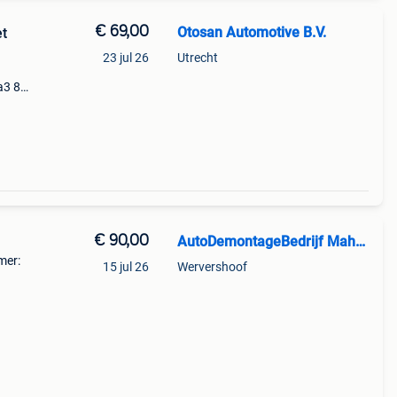
€ 69,00
Otosan Automotive B.V.
et
23 jul 26
Utrecht
a3 8v
a
lusief
€ 90,00
AutoDemontageBedrijf Mahzud
mer:
15 jul 26
Wervershoof
arge
orkap