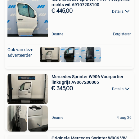
rechts wit A9107203100
€ 445,00
Details
Deurne
Eergisteren
Ook van deze
adverteerder
Mercedes Sprinter W906 Voorportier
links grijs A9067200005
€ 345,00
Details
Deurne
4 aug 26
Originele Mercedes Sprinter W906 VW