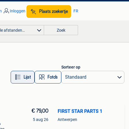
n
Inloggen
FR
Plaats zoekertje
lle afstanden…
Zoek
Sorteer op
Lijst
Foto’s
€ 79,00
FIRST STAR PARTS 1
5 aug 26
Antwerpen
o