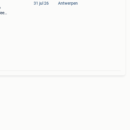
31 jul 26
Antwerpen
o
leem
221