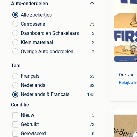
Auto-onderdelen
Alle zoekertjes
Carrosserie
75
Dashboard en Schakelaars
3
Klein materiaal
2
Overige Auto-onderdelen
2
Taal
Ook van 
Français
63
Bekijk all
Nederlands
82
Nederlands & Français
145
Conditie
Nieuw
5
Gebruikt
73
Gereviseerd
0