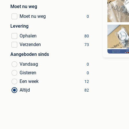
Moet nu weg
Moet nu weg
0
Levering
Ophalen
80
Verzenden
73
Aangeboden sinds
Vandaag
0
Gisteren
0
Een week
12
Altijd
82