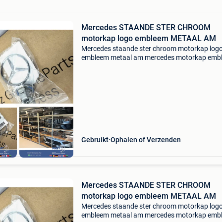
Mercedes STAANDE STER CHROOM
motorkap logo embleem METAAL AM
Mercedes staande ster chroom motorkap log
embleem metaal am mercedes motorkap emb
chroom logo w205 w212 w213 w463 w220 w
w222 w223 w166 w447 w907 amg te koop
aangeboden; mercedes amg motorkap
Gebruikt
Ophalen of Verzenden
Mercedes STAANDE STER CHROOM
motorkap logo embleem METAAL AM
Mercedes staande ster chroom motorkap log
embleem metaal am mercedes motorkap emb