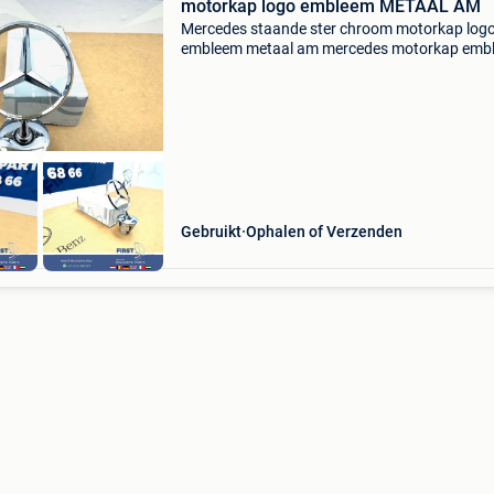
motorkap logo embleem METAAL AM
Mercedes staande ster chroom motorkap log
embleem metaal am mercedes motorkap emb
chroom logo w205 w212 w213 w463 w220 w
w222 w223 w166 w447 w907 amg te koop
aangeboden; mercedes amg motorkap
Gebruikt
Ophalen of Verzenden