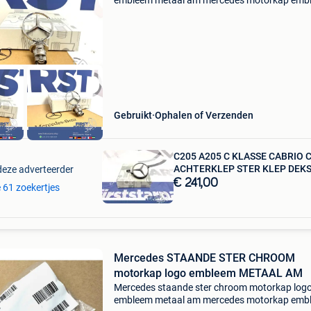
embleem metaal am mercedes motorkap emb
chroom logo w205 w212 w213 w463 w220 w
w222 w223 w166 w447 w907 amg te koop
aangeboden; mercedes amg motorkap
Gebruikt
Ophalen of Verzenden
C205 A205 C KLASSE CABRIO 
ACHTERKLEP STER KLEP DEK
deze adverteerder
€ 241,00
e 61 zoekertjes
Mercedes STAANDE STER CHROOM
motorkap logo embleem METAAL AM
Mercedes staande ster chroom motorkap log
embleem metaal am mercedes motorkap emb