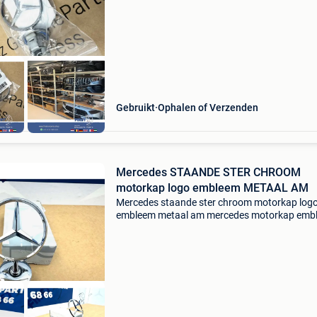
chroom logo w205 w212 w213 w463 w220 w
w222 w223 w166 w447 w907 amg te koop
aangeboden; mercedes amg motorkap
Gebruikt
Ophalen of Verzenden
Mercedes STAANDE STER CHROOM
motorkap logo embleem METAAL AM
Mercedes staande ster chroom motorkap log
embleem metaal am mercedes motorkap emb
chroom logo w205 w212 w213 w463 w220 w
w222 w223 w166 w447 w907 amg te koop
aangeboden; mercedes amg motorkap