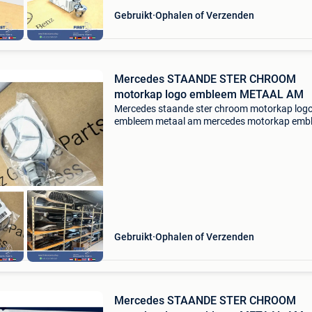
Gebruikt
Ophalen of Verzenden
Mercedes STAANDE STER CHROOM
motorkap logo embleem METAAL AM
Mercedes staande ster chroom motorkap log
embleem metaal am mercedes motorkap emb
chroom logo w205 w212 w213 w463 w220 w
w222 w223 w166 w447 w907 amg te koop
aangeboden; mercedes amg motorkap
Gebruikt
Ophalen of Verzenden
Mercedes STAANDE STER CHROOM