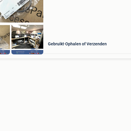
chroom logo w205 w212 w213 w463 w220 w
w222 w223 w166 w447 w907 amg te koop
aangeboden; mercedes amg motorkap
Gebruikt
Ophalen of Verzenden