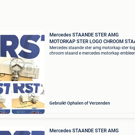
Mercedes STAANDE STER AMG
MOTORKAP STER LOGO CHROOM STA
E
Mercedes staande ster amg motorkap ster lo
chroom staand e ​mercedes motorkap emble
chroom logo w205 w213 w253 w463 w221 w
w166 w447 w907 amg te koop aangeboden;
mercedes amg motorkap staande s
Gebruikt
Ophalen of Verzenden
Mercedes STAANDE STER AMG