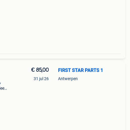
221
€ 85,00
FIRST STAR PARTS 1
31 jul 26
Antwerpen
o
leem
221