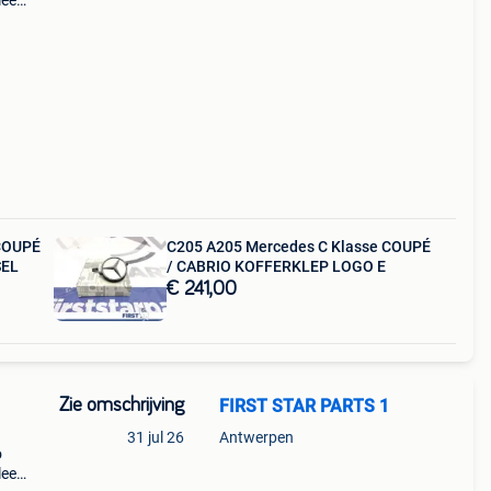
leem
221
COUPÉ
C205 A205 Mercedes C Klasse COUPÉ
SEL
/ CABRIO KOFFERKLEP LOGO E
€ 241,00
Zie omschrijving
FIRST STAR PARTS 1
31 jul 26
Antwerpen
o
leem