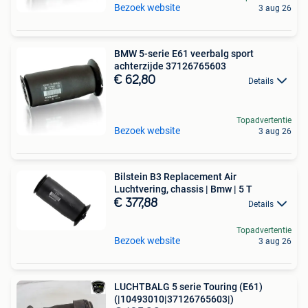
Bezoek website
3 aug 26
BMW 5-serie E61 veerbalg sport
achterzijde 37126765603
€ 62,80
Details
Topadvertentie
Bezoek website
3 aug 26
Bilstein B3 Replacement Air
Luchtvering, chassis | Bmw | 5 T
€ 377,88
Details
Topadvertentie
Bezoek website
3 aug 26
LUCHTBALG 5 serie Touring (E61)
(|10493010|37126765603|)