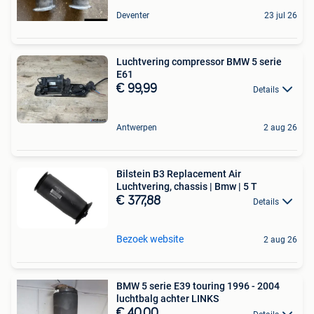
Deventer
23 jul 26
Luchtvering compressor BMW 5 serie
E61
€ 99,99
Details
Antwerpen
2 aug 26
Bilstein B3 Replacement Air
Luchtvering, chassis | Bmw | 5 T
€ 377,88
Details
Bezoek website
2 aug 26
BMW 5 serie E39 touring 1996 - 2004
luchtbalg achter LINKS
€ 40,00