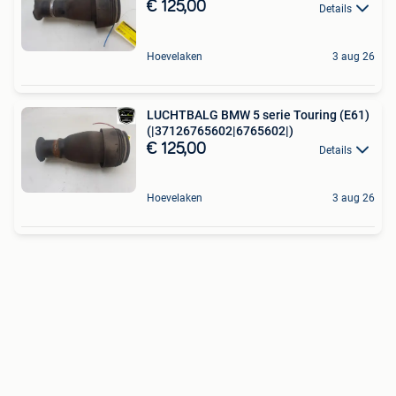
€ 125,00
Details
Hoevelaken
3 aug 26
LUCHTBALG BMW 5 serie Touring (E61)
(|37126765602|6765602|)
€ 125,00
Details
Hoevelaken
3 aug 26