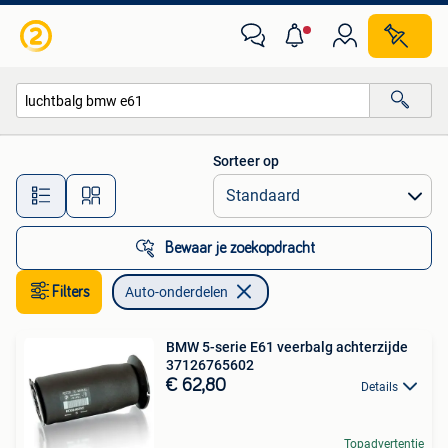
Auto-onderdelen
Sorteer op
Alle afstanden…
Bewaar je zoekopdracht
Filters
Auto-onderdelen
BMW 5-serie E61 veerbalg achterzijde
37126765602
€ 62,80
Details
Topadvertentie