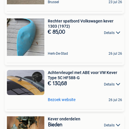
Brussel
23 jul 26
Rechter spatbord Volkswagen kever
1303 (1972)
€ 85,00
Details
Herk-De-Stad
26 jul 26
Achtervleugel met ABE voor VW Kever
Type 5C HF588-G
€ 130,68
Details
Bezoek website
26 jul 26
Kever onderdelen
Bieden
Details