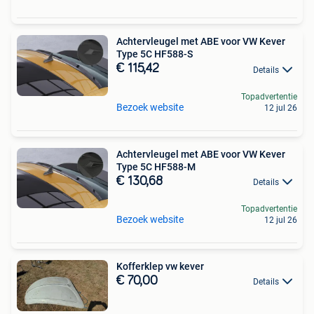
Achtervleugel met ABE voor VW Kever
Type 5C HF588-S
€ 115,42
Details
Topadvertentie
Bezoek website
12 jul 26
Achtervleugel met ABE voor VW Kever
Type 5C HF588-M
€ 130,68
Details
Topadvertentie
Bezoek website
12 jul 26
Kofferklep vw kever
€ 70,00
Details