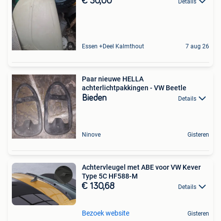
€ 30,00
Details
Essen +Deel Kalmthout
7 aug 26
Paar nieuwe HELLA
achterlichtpakkingen - VW Beetle
Bieden
Details
Ninove
Gisteren
Achtervleugel met ABE voor VW Kever
Type 5C HF588-M
€ 130,68
Details
Bezoek website
Gisteren