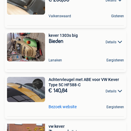
Details
Valkenswaard
Gisteren
kever 1303s big
Bieden
Details
Lanaken
Eergisteren
Achtervleugel met ABE voor VW Kever
Type 5C HF588-C
€ 140,84
Details
Bezoek website
Eergisteren
vw kever