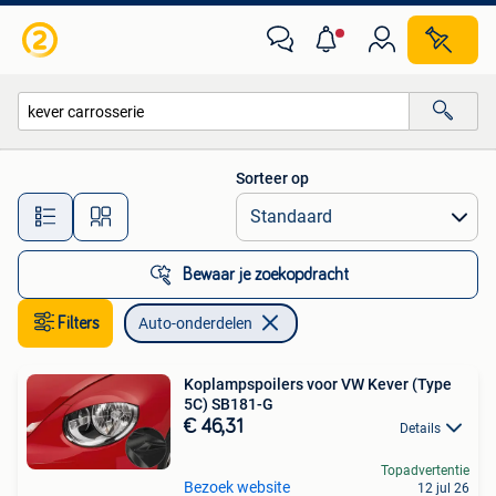
Auto-onderdelen
Sorteer op
Alle afstanden…
Bewaar je zoekopdracht
Filters
Auto-onderdelen
Koplampspoilers voor VW Kever (Type
5C) SB181-G
€ 46,31
Details
Topadvertentie
Bezoek website
12 jul 26