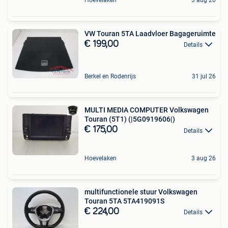
VW Touran 5TA Laadvloer Bagageruimte
€ 199,00
Details
Berkel en Rodenrijs
31 jul 26
MULTI MEDIA COMPUTER Volkswagen
Touran (5T1) (|5G0919606|)
€ 175,00
Details
Hoevelaken
3 aug 26
multifunctionele stuur Volkswagen
Touran 5TA 5TA419091S
€ 224,00
Details