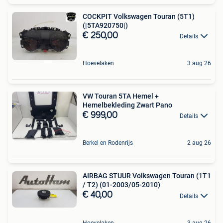
COCKPIT Volkswagen Touran (5T1)
(|5TA920750|)
€ 250,00
Details
Hoevelaken
3 aug 26
VW Touran 5TA Hemel +
Hemelbekleding Zwart Pano
€ 999,00
Details
Berkel en Rodenrijs
2 aug 26
AIRBAG STUUR Volkswagen Touran (1T1
/ T2) (01-2003/05-2010)
€ 40,00
Details
Hoevelaken
3 aug 26