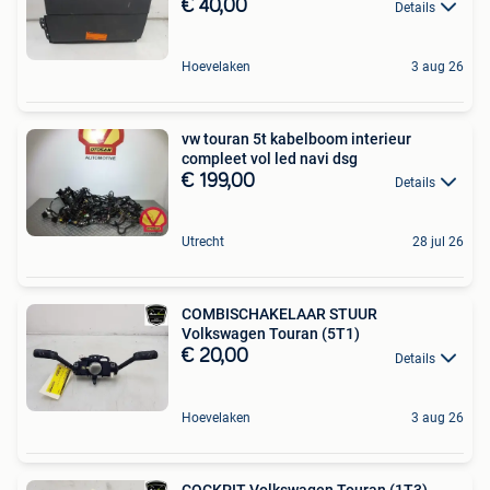
€ 40,00
Details
Hoevelaken
3 aug 26
vw touran 5t kabelboom interieur
compleet vol led navi dsg
€ 199,00
Details
Utrecht
28 jul 26
COMBISCHAKELAAR STUUR
Volkswagen Touran (5T1)
€ 20,00
Details
Hoevelaken
3 aug 26
COCKPIT Volkswagen Touran (1T3)