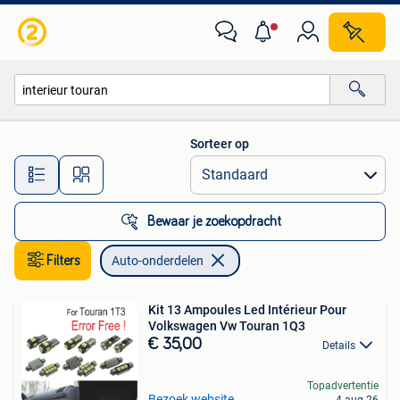
Auto-onderdelen
Sorteer op
Alle afstanden…
Bewaar je zoekopdracht
Filters
Auto-onderdelen
Kit 13 Ampoules Led Intérieur Pour
Volkswagen Vw Touran 1Q3
€ 35,00
Details
Topadvertentie
Bezoek website
4 aug 26