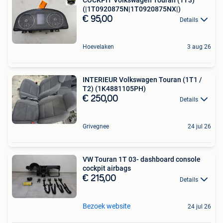
(|1T0920875N|1T0920875NX|)
€ 95,00
Details
Hoevelaken
3 aug 26
INTERIEUR Volkswagen Touran (1T1 /
T2) (1K4881105PH)
€ 250,00
Details
Grivegnee
24 jul 26
VW Touran 1T 03- dashboard console
cockpit airbags
€ 215,00
Details
Bezoek website
24 jul 26