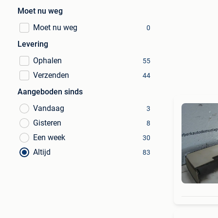
Moet nu weg
Moet nu weg
0
Levering
Ophalen
55
Verzenden
44
Aangeboden sinds
Vandaag
3
Gisteren
8
Een week
30
Altijd
83