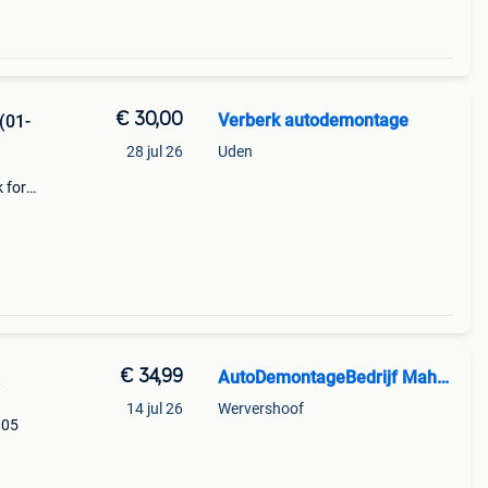
€ 30,00
Verberk autodemontage
(01-
28 jul 26
Uden
 ford
pe:
€ 34,99
AutoDemontageBedrijf Mahzud
14 jul 26
Wervershoof
005
: