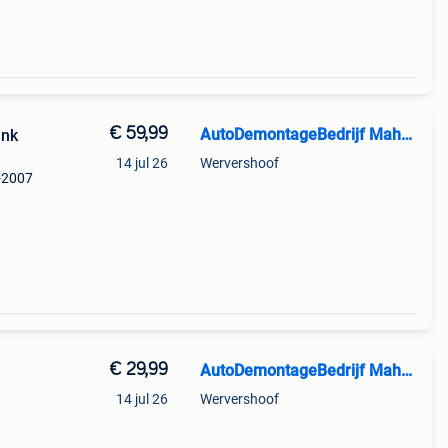
€ 59,99
AutoDemontageBedrijf Mahzud
ank
14 jul 26
Wervershoof
-2007
nk |
€ 29,99
AutoDemontageBedrijf Mahzud
14 jul 26
Wervershoof
nk |