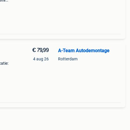
esta
!
e:
€ 79,99
A-Team Autodemontage
4 aug 26
Rotterdam
atie:
rd