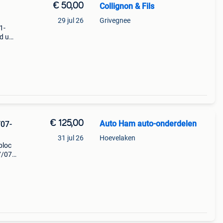
€ 50,00
Collignon & Fils
29 jul 26
Grivegnee
1-
d usa
k
€ 125,00
Auto Ham auto-onderdelen
07-
31 jul 26
Hoevelaken
ploc
7/07-
iesta
aar: