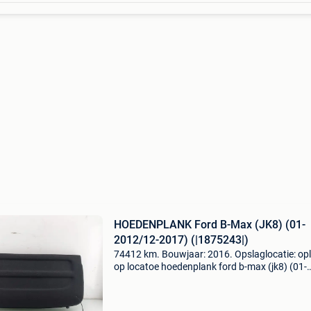
HOEDENPLANK Ford B-Max (JK8) (01-
2012/12-2017) (|1875243|)
74412 km. Bouwjaar: 2016. Opslaglocatie: op
op locatoe hoedenplank ford b-max (jk8) (01-
2012/12-2017) (|1875243|) algemene informa
merk: ford model: b-max (jk8) type: hoedenpla
type: hoedenpla