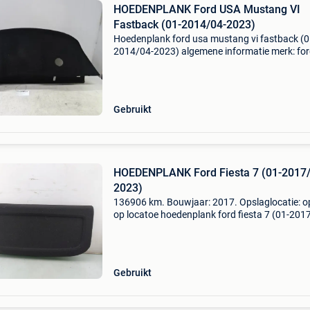
HOEDENPLANK Ford USA Mustang VI
Fastback (01-2014/04-2023)
Hoedenplank ford usa mustang vi fastback (0
2014/04-2023) algemene informatie merk: for
model: mustang vi fastback type: hoedenplan
type: hoedenplank bouwjaar: 2019
referentienummer: 21037|pla|
Gebruikt
HOEDENPLANK Ford Fiesta 7 (01-2017/
2023)
136906 km. Bouwjaar: 2017. Opslaglocatie: o
op locatoe hoedenplank ford fiesta 7 (01-201
2023) algemene informatie merk: ford model: f
7 type: hoedenplank type: hoedenplank bouwj
jul.
Gebruikt