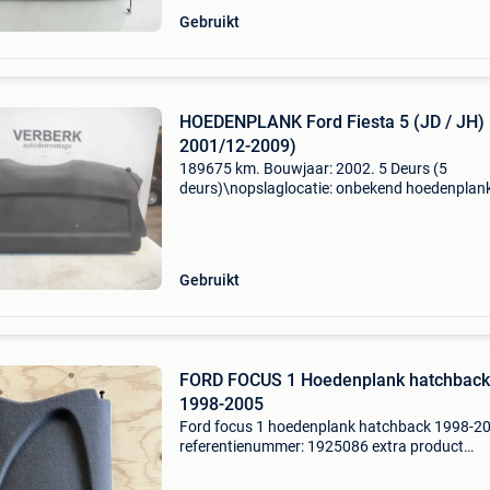
Gebruikt
HOEDENPLANK Ford Fiesta 5 (JD / JH) 
2001/12-2009)
189675 km. Bouwjaar: 2002. 5 Deurs (5
deurs)\nopslaglocatie: onbekend hoedenplank
fiesta 5 (jd / jh) (01-2001/12-2009) algemene
informatie merk: ford model: fiesta 5 (jd/jh) ty
hoedenplank typ
Gebruikt
FORD FOCUS 1 Hoedenplank hatchback
1998-2005
Ford focus 1 hoedenplank hatchback 1998-2
referentienummer: 1925086 extra product
informatie: prijs: € 34,99 prijstype: marge
onderdeelnummer: 306, 271, 313 producttype