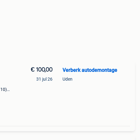
€ 100,00
Verberk autodemontage
31 jul 26
Uden
010)
2 c+c
r: