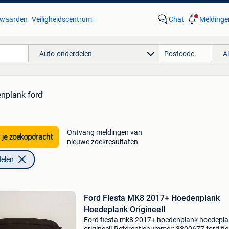
waarden
Veiligheidscentrum
Chat
Meldinge
Auto-onderdelen
A
nplank ford'
Ontvang meldingen van
 je zoekopdracht
nieuwe zoekresultaten
elen
Ford Fiesta MK8 2017+ Hoedenplank
Hoedeplank Origineel!
Ford fiesta mk8 2017+ hoedenplank hoedepl