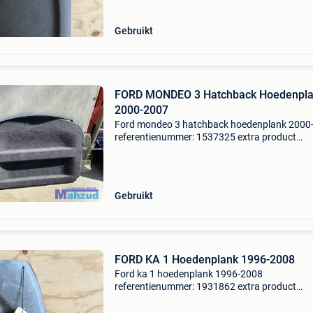
hoedenplank | rolhoes
Gebruikt
FORD MONDEO 3 Hatchback Hoedenpl
2000-2007
Ford mondeo 3 hatchback hoedenplank 2000
referentienummer: 1537325 extra product
informatie: prijs: € 59,99 prijstype: marge
onderdeelnummer: 24 producttype: hoedenpla
rolhoes levering:
Gebruikt
FORD KA 1 Hoedenplank 1996-2008
Ford ka 1 hoedenplank 1996-2008
referentienummer: 1931862 extra product
informatie: prijs: € 29,99 prijstype: marge
onderdeelnummer: 23 producttype: hoedenpla