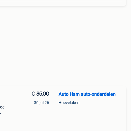
€ 85,00
Auto Ham auto-onderdelen
30 jul 26
Hoevelaken
loc
tie
nk