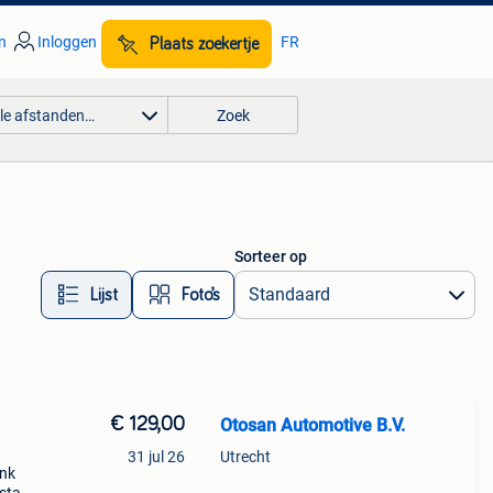
n
Inloggen
FR
Plaats zoekertje
lle afstanden…
Zoek
Sorteer op
Lijst
Foto’s
€ 129,00
Otosan Automotive B.V.
31 jul 26
Utrecht
ank