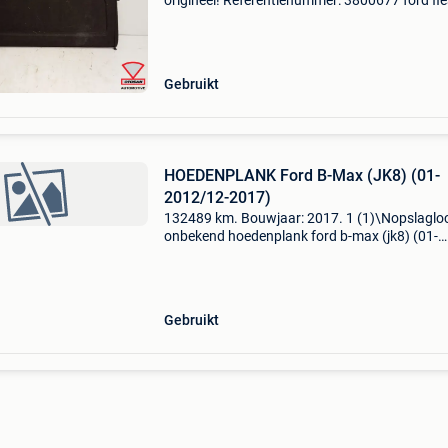
origineel! Referentienummer: 3800677 ford fi
mk8 2017+ hoedenplank hoedeplank origineel
Bouwjaar 2017 - 2018 extra product informati
prijs: € 1
Gebruikt
HOEDENPLANK Ford B-Max (JK8) (01-
2012/12-2017)
132489 km. Bouwjaar: 2017. 1 (1)\Nopslagloc
onbekend hoedenplank ford b-max (jk8) (01-
2012/12-2017) algemene informatie merk: fo
model: b-max (jk8) type: hoedenplank type:
hoedenplank bouwjaar:
Gebruikt