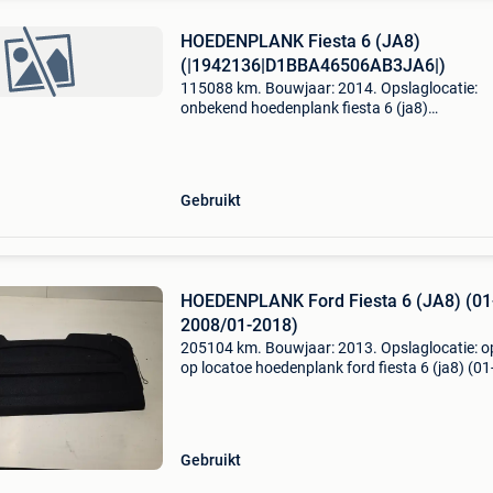
HOEDENPLANK Fiesta 6 (JA8)
(|1942136|D1BBA46506AB3JA6|)
115088 km. Bouwjaar: 2014. Opslaglocatie:
onbekend hoedenplank fiesta 6 (ja8)
(|1942136|d1bba46506ab3ja6|) algemene
informatie merk: ford model: fiesta 6 (ja8) type
hoedenplank type: hoedenplank bouw
Gebruikt
HOEDENPLANK Ford Fiesta 6 (JA8) (01
2008/01-2018)
205104 km. Bouwjaar: 2013. Opslaglocatie: o
op locatoe hoedenplank ford fiesta 6 (ja8) (01
2008/01-2018) algemene informatie merk: fo
model: fiesta 6 (ja8) type: hoedenplank type:
hoedenplank bo
Gebruikt