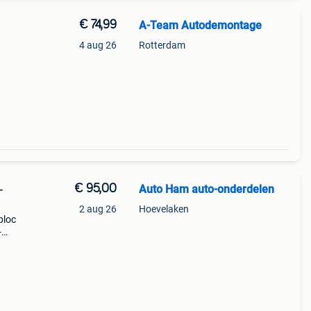
€ 74,99
A-Team Autodemontage
4 aug 26
Rotterdam
:
€ 95,00
Auto Ham auto-onderdelen
-
2 aug 26
Hoevelaken
ploc
-
rd