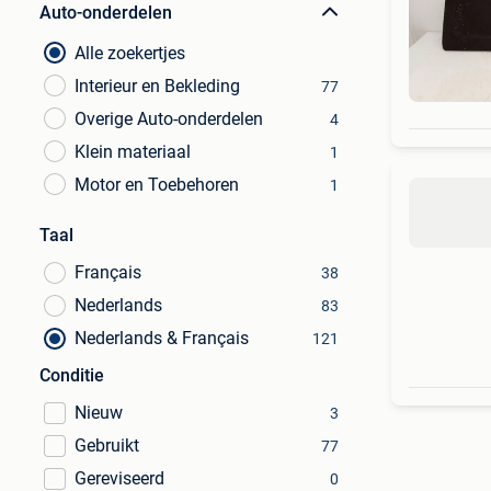
Auto-onderdelen
Alle zoekertjes
Interieur en Bekleding
77
Overige Auto-onderdelen
4
Klein materiaal
1
Motor en Toebehoren
1
Taal
Français
38
Nederlands
83
Nederlands & Français
121
Conditie
Nieuw
3
Gebruikt
77
Gereviseerd
0