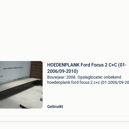
HOEDENPLANK Ford Focus 2 C+C (01-
2006/09-2010)
Bouwjaar: 2008. Opslaglocatie: onbekend
hoedenplank ford focus 2 c+c (01-2006/09-2
algemene informatie merk: ford model: focus 
type: hoedenplank type: hoedenplank bouwjaa
2008 referentienu
Gebruikt