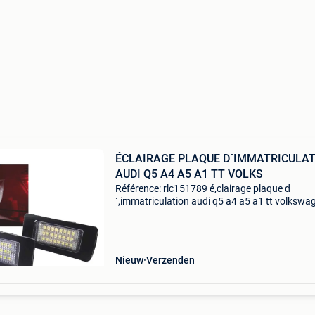
ÉCLAIRAGE PLAQUE D´IMMATRICULA
AUDI Q5 A4 A5 A1 TT VOLKS
Référence: rlc151789 é,clairage plaque d
´,immatriculation audi q5 a4 a5 a1 tt volkswa
vw passat b6 kombi skoda canbus led kit de
lampes de plaque d',immatriculation led audi
canbus pour remplac
Nieuw
Verzenden