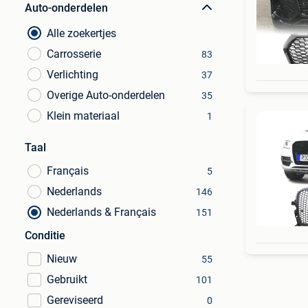
Auto-onderdelen
Alle zoekertjes
Carrosserie
83
Verlichting
37
Overige Auto-onderdelen
35
Klein materiaal
1
Taal
Français
5
Nederlands
146
Nederlands & Français
151
Conditie
Nieuw
55
Gebruikt
101
Gereviseerd
0