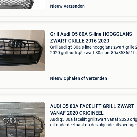
Nieuw
Verzenden
Grill Audi Q5 80A S-line HOOGGLANS
ZWART GRILLE 2016-2020
Grill audi q5 80a s-line hoogglans zwart grille
2020 grill audi q5 zwart 80a oe: 80a853651f 
80a853651g oe: 80a853651h oe: 80a 853 651 
80a 853 651 g oe: 80a 853 651 h bj.2016-2020
Nieuw
Ophalen of Verzenden
AUDI Q5 80A FACELIFT GRILL ZWART
VANAF 2020 ORIGINEEL
Audi q5 80a facelift grill zwart vanaf 2020 orig
dit onderdeel past op de volgende uitvoeringen
audi q5 (fyb, fyg) 5/1/2016 40 tdi mild hybrid
quattro 204 cc 150 kw 9/1/2019 45 tdi quatt