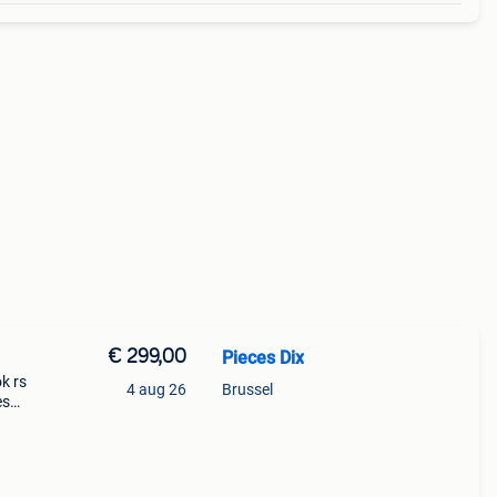
€ 299,00
Pieces Dix
k rs
4 aug 26
Brussel
es
r la
ma