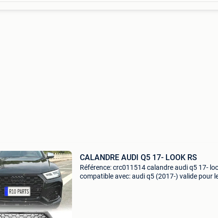
CALANDRE AUDI Q5 17- LOOK RS
Référence: crc011514 calandre audi q5 17- loo
compatible avec: audi q5 (2017-) valide pour l
versions standard, s line et sq5 non valide pou
version rsq5 spé,cifications: modè,le: look rs 