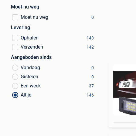
Moet nu weg
Moet nu weg
0
Levering
Ophalen
143
Verzenden
142
Aangeboden sinds
Vandaag
0
Gisteren
0
Een week
37
Altijd
146