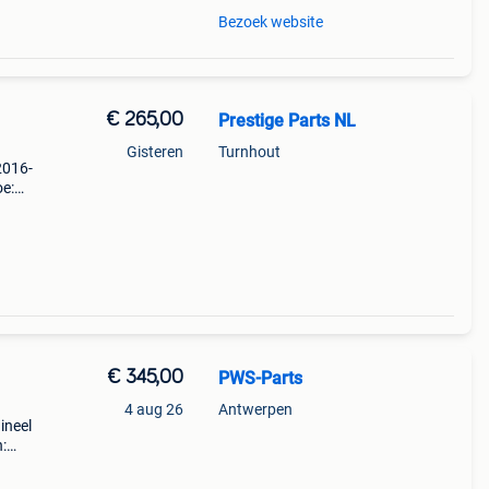
Bezoek website
€ 265,00
Prestige Parts NL
Gisteren
Turnhout
 2016-
oe:
f oe:
 Gril
€ 345,00
PWS-Parts
4 aug 26
Antwerpen
ineel
:
ro 231