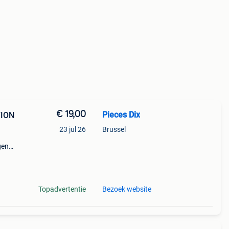
€ 19,00
Pieces Dix
TION
23 jul 26
Brussel
gen
Topadvertentie
Bezoek website