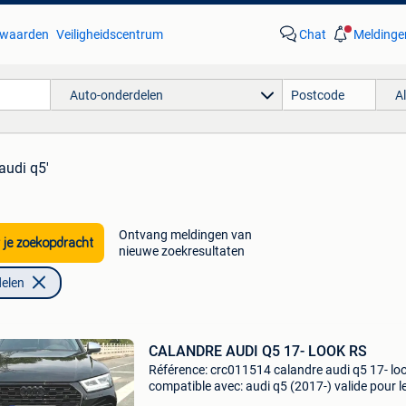
waarden
Veiligheidscentrum
Chat
Meldinge
Auto-onderdelen
A
 audi q5'
Ontvang meldingen van
 je zoekopdracht
nieuwe zoekresultaten
elen
CALANDRE AUDI Q5 17- LOOK RS
Référence: crc011514 calandre audi q5 17- loo
compatible avec: audi q5 (2017-) valide pour l
versions standard, s line et sq5 non valide pou