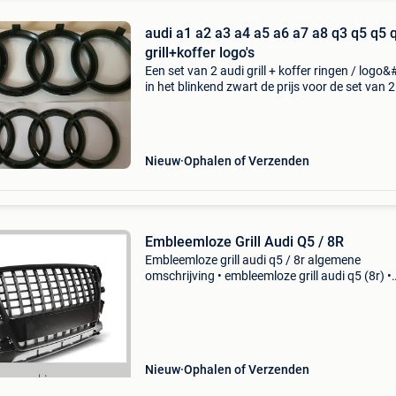
audi a1 a2 a3 a4 a5 a6 a7 a8 q3 q5 q5 
grill+koffer logo's
Een set van 2 audi grill + koffer ringen / logo&
in het blinkend zwart de prijs voor de set van 2
ringen is 50 € een set ringen voor een q7 kost 
euro
Nieuw
Ophalen of Verzenden
Embleemloze Grill Audi Q5 / 8R
Embleemloze grill audi q5 / 8r algemene
omschrijving • embleemloze grill audi q5 (8r) •
bouwjaar: 2008-2012 technische informatie •
uitvoering: mat zwart / chrome • s line style • a
kwaliteit • abs ku
Nieuw
Ophalen of Verzenden