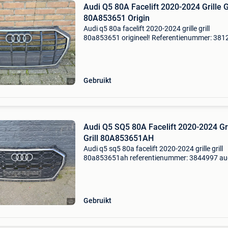
Audi Q5 80A Facelift 2020-2024 Grille Gr
80A853651 Origin
Audi q5 80a facelift 2020-2024 grille grill
80a853651 origineel! Referentienummer: 381
audi q5 80a facelift 2020-2024 grille grill
80a853651 origineel! Extra product informatie
prijs: € 300,
Gebruikt
Audi Q5 SQ5 80A Facelift 2020-2024 Gri
Grill 80A853651AH
Audi q5 sq5 80a facelift 2020-2024 grille grill
80a853651ah referentienummer: 3844997 au
sq5 80a facelift 2020-2024 grille grill 80a85
extra product informatie: prijs: € 300,00 prijsty
Gebruikt