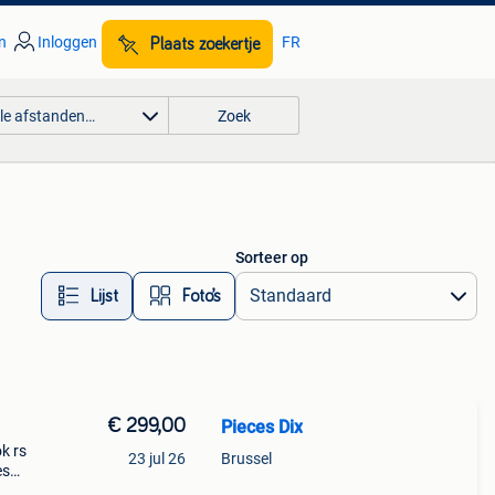
n
Inloggen
FR
Plaats zoekertje
lle afstanden…
Zoek
Sorteer op
Lijst
Foto’s
€ 299,00
Pieces Dix
k rs
23 jul 26
Brussel
es
r la