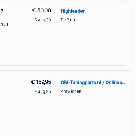
€ 50,00
Highlander
q7
3 aug 26
De Pinte
#39;s
60
€ 159,95
GM-Tuningparts.nl / Onlinecarstyling.nl
4 aug 26
Antwerpen
-