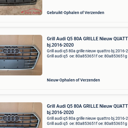
c
Gebruikt
Ophalen of Verzenden
Grill Audi Q5 80A GRILLE Nieuw QUAT
bj.2016-2020
Grill audi q5 80a grille nieuw quattro bj.2016-
Grill audi q5 oe: 80a853651f oe: 80a853651g 
80a853651h oe: 80a 853 651 f oe: 80a 853 65
oe: 80a 853 651 h bj.2016-2020 Grill nieuw g
ori
Nieuw
Ophalen of Verzenden
Grill Audi Q5 80A GRILLE Nieuw QUAT
bj.2016-2020
Grill audi q5 80a grille nieuw quattro bj.2016-
Grill audi q5 oe: 80a853651f oe: 80a853651g 