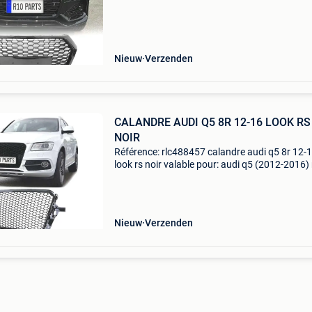
version rsq5 spé,cifications: modè,le: look rs 
Nieuw
Verzenden
CALANDRE AUDI Q5 8R 12-16 LOOK RS
NOIR
Référence: rlc488457 calandre audi q5 8r 12-
look rs noir valable pour: audi q5 (2012-2016)
valable pour s-line. Spé,cifications: modè,le: lo
maté,riau: plastique abs couleur: noir brillant
Nieuw
Verzenden