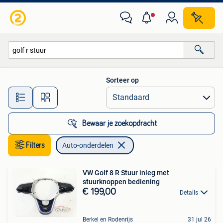
Auto-onderdelen
Sorteer op
Alle afstanden…
Bewaar je zoekopdracht
Filters
Auto-onderdelen
VW Golf 8 R Stuur inleg met
stuurknoppen bediening
€ 199,00
Details
Berkel en Rodenrijs
31 jul 26