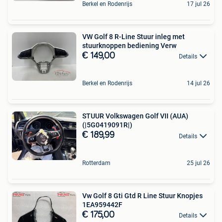
Berkel en Rodenrijs
17 jul 26
VW Golf 8 R-Line Stuur inleg met
stuurknoppen bediening Verw
€ 149,00
Details
Berkel en Rodenrijs
14 jul 26
STUUR Volkswagen Golf VII (AUA)
(|5G0419091R|)
€ 189,99
Details
Rotterdam
25 jul 26
Vw Golf 8 Gti Gtd R Line Stuur Knopjes
1EA959442F
€ 175,00
Details