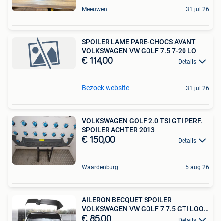
Meeuwen
31 jul 26
SPOILER LAME PARE-CHOCS AVANT
VOLKSWAGEN VW GOLF 7.5 7-20 LO
€ 114,00
Details
Bezoek website
31 jul 26
VOLKSWAGEN GOLF 2.0 TSI GTI PERF.
SPOILER ACHTER 2013
€ 150,00
Details
Waardenburg
5 aug 26
AILERON BECQUET SPOILER
VOLKSWAGEN VW GOLF 7 7.5 GTI LOOK
OE
€ 85,00
Details