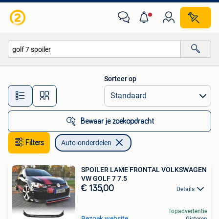
Auto-onderdelen
Sorteer op
Alle afstanden…
Bewaar je zoekopdracht
Filters
Auto-onderdelen
SPOILER LAME FRONTAL VOLKSWAGEN
VW GOLF 7 7.5
€ 135,00
Details
Topadvertentie
Bezoek website
Gisteren