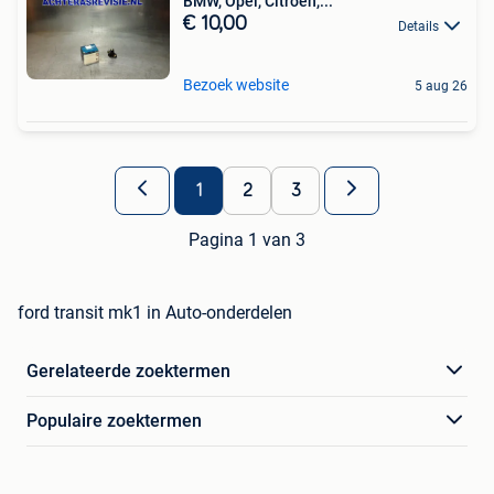
BMW, Opel, Citroen,...
€ 10,00
Details
Bezoek website
5 aug 26
1
2
3
Pagina 1 van 3
ford transit mk1 in Auto-onderdelen
Gerelateerde zoektermen
Populaire zoektermen