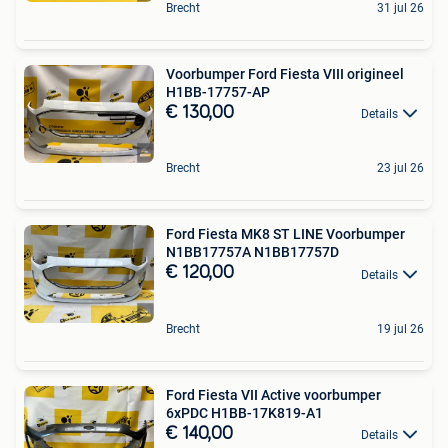
Brecht
31 jul 26
Voorbumper Ford Fiesta VIII origineel
H1BB-17757-AP
€ 130,00
Details
Brecht
23 jul 26
Ford Fiesta MK8 ST LINE Voorbumper
N1BB17757A N1BB17757D
€ 120,00
Details
Brecht
19 jul 26
Ford Fiesta VII Active voorbumper
6xPDC H1BB-17K819-A1
€ 140,00
Details