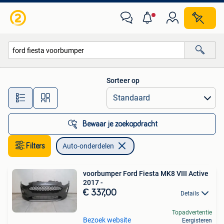
Auto-onderdelen
Sorteer op
Alle afstanden…
Bewaar je zoekopdracht
Filters
Auto-onderdelen
voorbumper Ford Fiesta MK8 VIII Active
2017 -
€ 337,00
Details
Topadvertentie
Bezoek website
Eergisteren