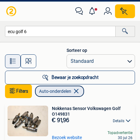
Auto-onderdelen
Sorteer op
Alle afstanden…
Bewaar je zoekopdracht
Filters
Auto-onderdelen
Nokkenas Sensor Volkswagen Golf
O149831
€ 91,96
Details
Topadvertentie
Bezoek website
30 jul 26