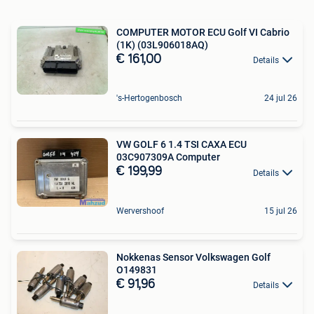
COMPUTER MOTOR ECU Golf VI Cabrio
(1K) (03L906018AQ)
€ 161,00
Details
's-Hertogenbosch
24 jul 26
VW GOLF 6 1.4 TSI CAXA ECU
03C907309A Computer
€ 199,99
Details
Wervershoof
15 jul 26
Nokkenas Sensor Volkswagen Golf
O149831
€ 91,96
Details