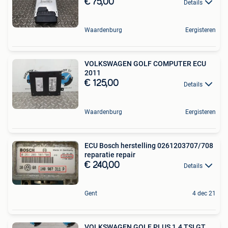
€ 75,00
Details
Waardenburg
Eergisteren
VOLKSWAGEN GOLF COMPUTER ECU
2011
€ 125,00
Details
Waardenburg
Eergisteren
ECU Bosch herstelling 0261203707/708
reparatie repair
€ 240,00
Details
Gent
4 dec 21
VOLKSWAGEN GOLF PLUS 1.4 TSI GT