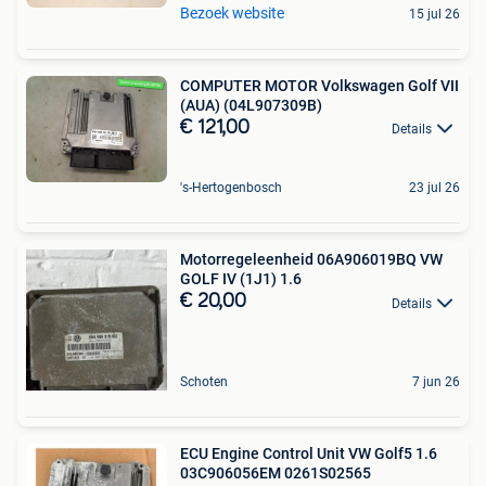
Bezoek website
15 jul 26
COMPUTER MOTOR Volkswagen Golf VII
(AUA) (04L907309B)
€ 121,00
Details
's-Hertogenbosch
23 jul 26
Motorregeleenheid 06A906019BQ VW
GOLF IV (1J1) 1.6
€ 20,00
Details
Schoten
7 jun 26
ECU Engine Control Unit VW Golf5 1.6
03C906056EM 0261S02565