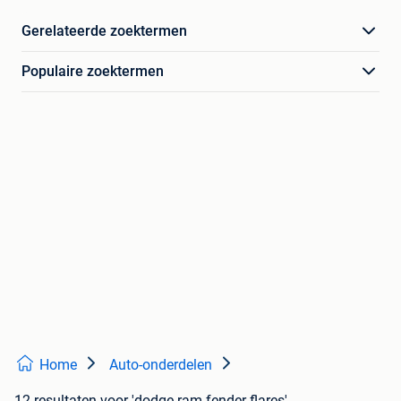
Gerelateerde zoektermen
Populaire zoektermen
Home
Auto-onderdelen
12 resultaten
voor 'dodge ram fender flares'