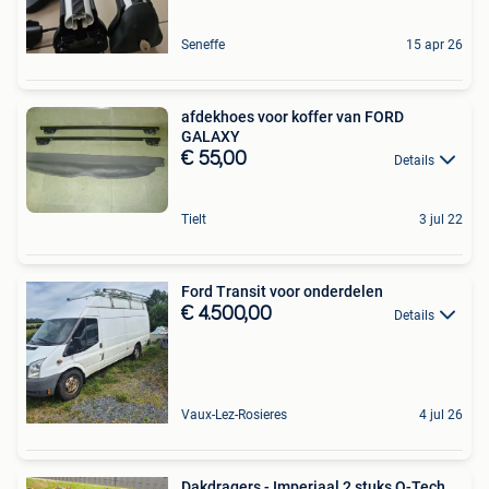
Seneffe
15 apr 26
afdekhoes voor koffer van FORD
GALAXY
€ 55,00
Details
Tielt
3 jul 22
Ford Transit voor onderdelen
€ 4.500,00
Details
Vaux-Lez-Rosieres
4 jul 26
Dakdragers - Imperiaal 2 stuks Q-Tech