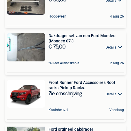
€ 60,00
Details
Hoogeveen
4 aug 26
Dakdrager set van een Ford Mondeo
(Mondeo 07-)
€ 75,00
Details
's-Heer Arendskerke
2 aug 26
Front Runner Ford Accessoires Roof
racks Pickup Racks.
Zie omschrijving
Details
Kaatsheuvel
Vandaag
Ford orgineel dakdrager