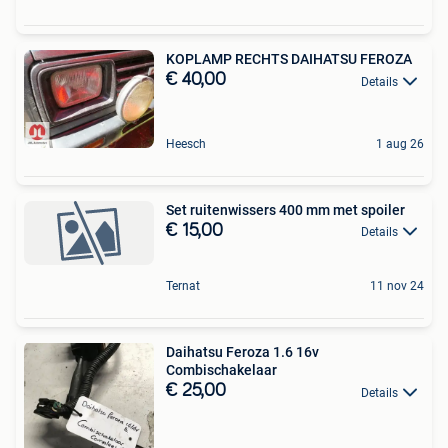
KOPLAMP RECHTS DAIHATSU FEROZA
€ 40,00
Details
Heesch
1 aug 26
Set ruitenwissers 400 mm met spoiler
€ 15,00
Details
Ternat
11 nov 24
Daihatsu Feroza 1.6 16v
Combischakelaar
€ 25,00
Details