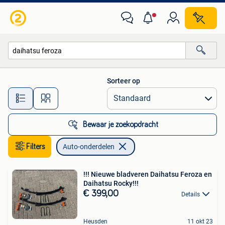
Auto-onderdelen
Sorteer op
Alle afstanden…
Bewaar je zoekopdracht
Filters
Auto-onderdelen
!!! Nieuwe bladveren Daihatsu Feroza en
Daihatsu Rocky!!!
€ 399,00
Details
Heusden
11 okt 23